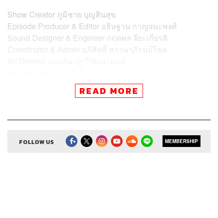
Show Creator
ภูมิชาย บุญสินสุข
Episode Producer & Editor
อธิษฐาน กาญจนะพงศ์
Sound Designer & Engineer
กฤตพล จียะเกียรติ
Coordinator & Admin
อภิสิทธิ์​ หรรษาภิรมย์โชค
Art Director
อนงค์นาฏ วิวัฒนานนท์
Proofreader
พรนภัส ชำนาญค้า
Webmaster
รพีพรรณ เกตุสมพงษ์
READ MORE
Podcast Interns
วชิรวิทย์ พิสุทธิ์วณิชย์
FOLLOW US
MEMBERSHIP
TAGS:
หางาน
สมัครงาน
The Standard Podcast
I HATE MY JOB
First Jobber
ที่ทำงาน
งาน
Podcast
งานแรก
พอดแคสต์
ออฟฟิศ