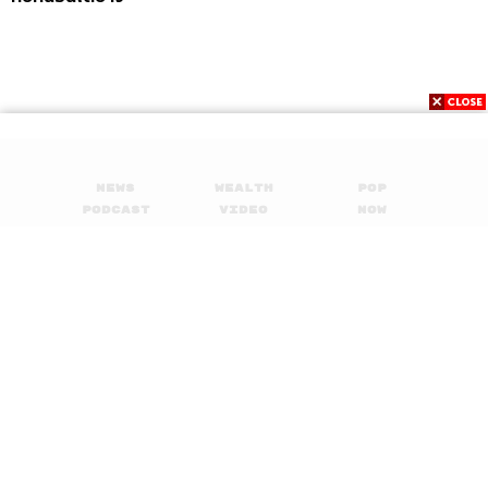
News
Wealth
Pop
Podcast
Video
Now
Opinion
Careers
Events
Privacy
About
Contact
Policy
FOR
ADVERTISING
MEMBERSHIP
© 2017-
2026
The Standard. All rights reserved.