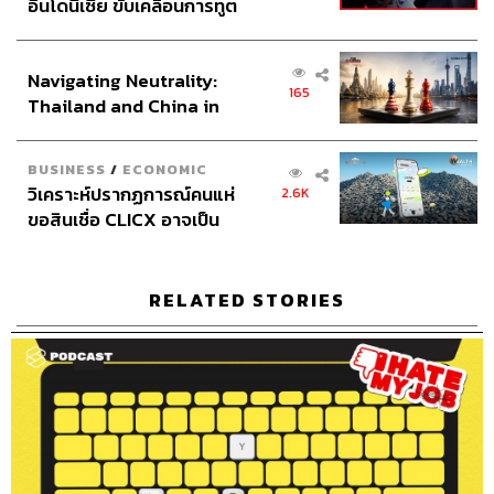
อินโดนีเซีย ขับเคลื่อนการทูต
เศรษฐกิจเชิงรุก ประกาศหุ้น
ส่วนยุทธศาสตร์ไทย –
Navigating Neutrality:
อินโดนีเซีย
165
Thailand and China in
the Age of a New Global
Order
BUSINESS
/
ECONOMIC
วิเคราะห์ปรากฏการณ์คนแห่
2.6K
ขอสินเชื่อ CLICX อาจเป็น
เพียงยอดภูเขาน้ำแข็ง ของ
ปัญหาหนี้ครัวเรือนไทยที่ถูก
ซุกไว้
RELATED STORIES