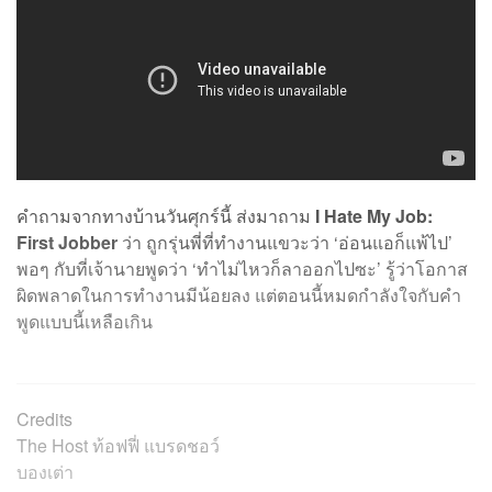
คำถามจากทางบ้านวันศุกร์นี้ ส่งมาถาม
I Hate My Job:
First Jobber
ว่า ถูกรุ่นพี่ที่ทำงานแขวะว่า ‘อ่อนแอก็แพ้ไป’
พอๆ กับที่เจ้านายพูดว่า ‘ทำไม่ไหวก็ลาออกไปซะ’ รู้ว่าโอกาส
ผิดพลาดในการทำงานมีน้อยลง แต่ตอนนี้หมดกำลังใจกับคำ
พูดแบบนี้เหลือเกิน
Credits
The Host
ท้อฟฟี่ แบรดชอว์
บองเต่า