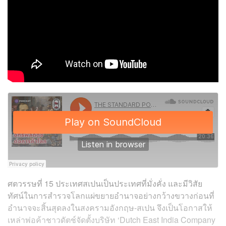
ศตวรรษที่ 15 ประเทศสเปนเป็นประเทศที่มั่งคั่ง และมีวิสัย
ทัศน์ในการสำรวจโลกแผ่ขยายอำนาจอย่างกว้างขวางก่อนที่
อำนาจจะสิ้นสุดลงในสงครามอังกฤษ-สเปน จึงเป็นโอกาสให้
เหล่าพ่อค้าชาวดัตช์จัดตั้งบริษัท ‘Dutch East India Company