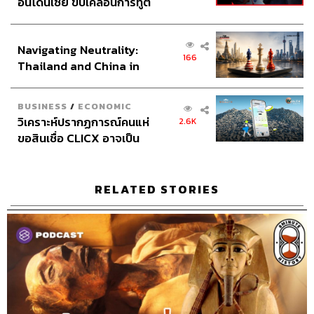
อินโดนีเซีย ขับเคลื่อนการทูต
East India Company
Podcast
เศรษฐกิจเชิงรุก ประกาศหุ้น
The Standard Podcast
EIC
World history
ส่วนยุทธศาสตร์ไทย –
Navigating Neutrality:
อินโดนีเซีย
166
Thailand and China in
the Age of a New Global
Order
BUSINESS
/
ECONOMIC
วิเคราะห์ปรากฏการณ์คนแห่
2.6K
ขอสินเชื่อ CLICX อาจเป็น
337
เพียงยอดภูเขาน้ำแข็ง ของ
ปัญหาหนี้ครัวเรือนไทยที่ถูก
ซุกไว้
RELATED STORIES
ABOUT THE HOST
THE STANDARD PODCAST
ทีมงาน THE STANDARD PODCAST