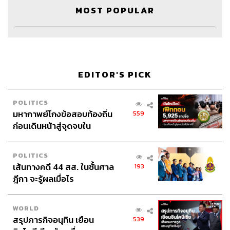
Creative
นัทธมน หัวใจ, ภัควัตน์ ฟอง
MOST POPULAR
ดี
Sound Editor
เดชาณัฏฐ์ ธีรดุริยสฤษฏ์
Sound Designer & Engineer
กฤตพล จียะเกียรติ
Recording Engineer
ขจีพรรณ วิจิตรรัตน์
Art Director
ฉัตรชัย เฉยชิต
EDITOR'S PICK
Channel Manager
เชษฐพงศ์ ชูประดิษฐ์
Channel Admin
เอกราช มอเซอร์
Proofreader
ชนเนตร ลอยครุฑ
POLITICS
มหากาพย์โกงข้อสอบท้องถิ่น
Webmaster
ไชยพร ศิริกลการ
559
ก่อนเดินหน้าสู่จุดจบใน
Social Media Admins
สุทธกิตติ์​ สุทธาวรรณกุล, ธิติกร ลิ้ม
สัปดาห์นี้
ทองมณี, วนัชพร ดวงนิล, วิมลณัฐ พรศิริอนันต์
Archive Officer
ชริน จำปาวัน
POLITICS
เส้นทางคดี 44 สส. ในชั้นศาล
193
ฎีกา จะรู้ผลเมื่อไร
WORLD
TAGS:
8 Minute History
8 Minute Brand Journey
สรุปภารกิจอนุทิน เยือน
539
Dutch East India Company
VOC