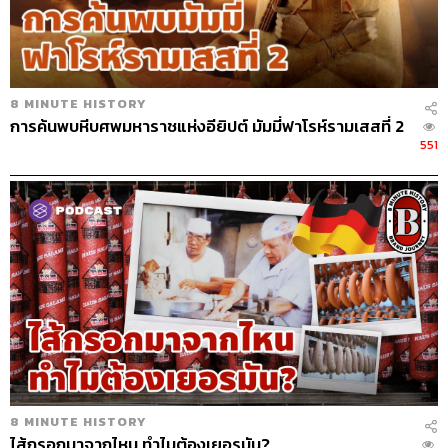
8 MINUTE HISTORY
การค้นพบหีบศพมหาราชแห่งอียิปต์ มัมมี่ฟาโรห์รามเสสที่ 2
551
8 MINUTE HISTORY
ไส้กรอกมาจากไหน ทำไมต้องเยอรมัน?