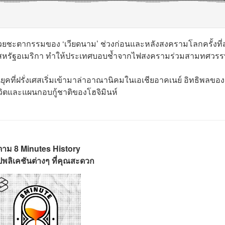
ด้วยชะตากรรมของ ‘เวียดนาม’ ช่วงก่อนและหลังสงครามโลกครั้งที
ุ่น และสหรัฐอเมริกา ทำให้ประเทศบอบช้ำจากไฟสงครามร่วมสามทศวร
คที่ฝรั่งเศสเริ่มเข้ามาล่าอาณานิคมในเอเชียอาคเนย์ อิทธิพลของ
ีวิตและแผนกอบกู้ชาติของโฮจิมินห์
ตาม 8 Minutes History
พลิเคชันต่างๆ ที่คุณสะดวก