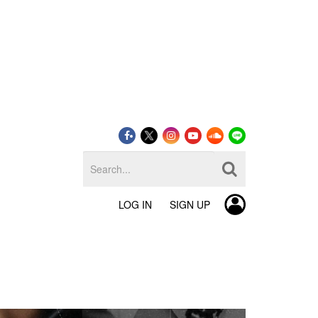
LOG IN
SIGN UP