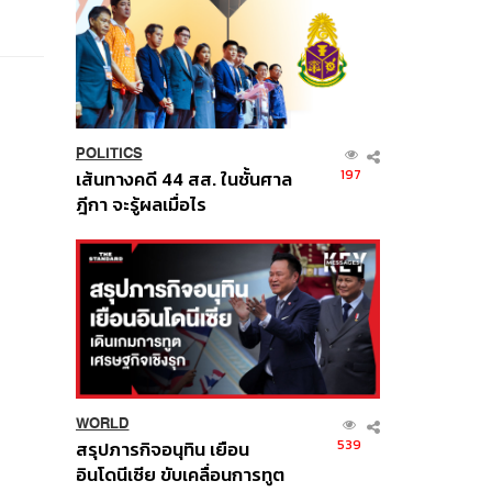
POLITICS
197
เส้นทางคดี 44 สส. ในชั้นศาล
ฎีกา จะรู้ผลเมื่อไร
WORLD
539
สรุปภารกิจอนุทิน เยือน
อินโดนีเซีย ขับเคลื่อนการทูต