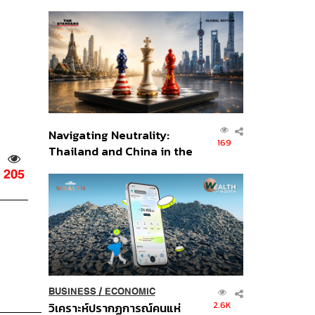
เศรษฐกิจเชิงรุก ประกาศหุ้น
ส่วนยุทธศาสตร์ไทย –
อินโดนีเซีย
Navigating Neutrality:
169
Thailand and China in the
Age of a New Global
205
Order
BUSINESS
/
ECONOMIC
2.6K
วิเคราะห์ปรากฏการณ์คนแห่