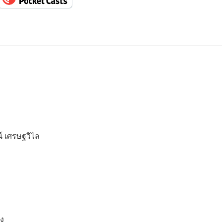
์ เศรษฐวิไล
็ง