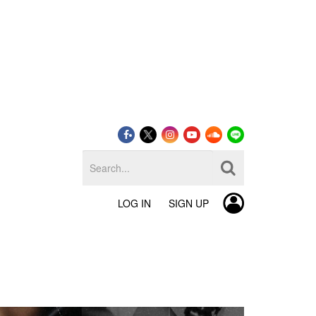
LOG IN
SIGN UP