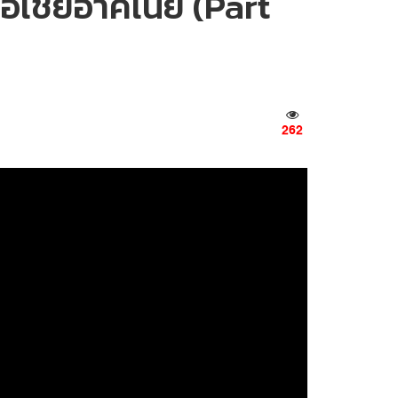
เอเชียอาคเนย์ (Part
262