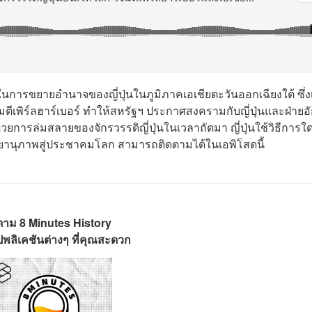
มในการขยายอำนาจของญี่ปุ่น
ในภูมิภาคเอเชียตะวันออกเฉียงใต้ ซึ่ง
ตีเพิร์ลฮาร์เบอร์
ทำให้สหรัฐฯ ประกาศสงครามกับญี่ปุ่นและฝ่ายอ
ยการล่มสลายของจักรวรรดิญี่ปุ่นในเวลาถัดมา ญี่ปุ่นใช้วิธีการใ
นยานุภาพสู่ประชาคมโลก สามารถติดตามได้ในเอพิโสดนี้
ตาม 8 Minutes History
พลิเคชันต่างๆ ที่คุณสะดวก