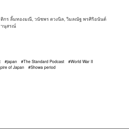
ธิติกร ลิ้มทองมณี, วนัชพร ดวงนิล, วิมลณัฐ พรศิริอนันต์
รานุสรณ์
t
japan
The Standard Podcast
World War II
pire of Japan
Showa period