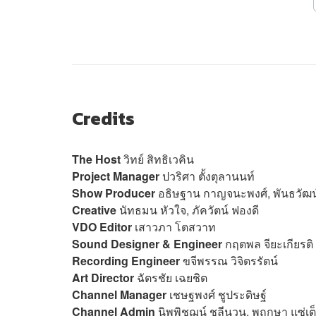
Credits
The Host
วิทย์ สิทธิเวคิน
Project Manager
ปวริศา ตั้งตุลานนท์
Show Producer
อธิษฐาน กาญจนะพงศ์, พันธวัฒน
Creative
นัทธมน หัวใจ, ภัควัตน์ ฟองดี
VDO Editor
เสาวภา โตสวาท
Sound Designer & Engineer
กฤตพล จียะเกียรติ
Recording Engineer
ขจีพรรณ วิจิตรรัตน์
Art Director
ฉัตรชัย เฉยชิต
Channel Manager
เชษฐพงศ์ ชูประดิษฐ์
Channel Admin
นิพพิชฌน์ ชุลีนวน, พฤกษา แซ่เต