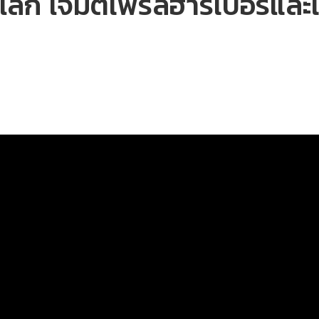
ีโลก โจมตีเพิร์ลฮาร์เบอร์และ