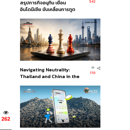
542
สรุปภารกิจอนุทิน เยือน
อินโดนีเซีย ขับเคลื่อนการทูต
เศรษฐกิจเชิงรุก ประกาศหุ้น
ส่วนยุทธศาสตร์ไทย –
อินโดนีเซีย
Navigating Neutrality:
170
Thailand and China in the
Age of a New Global
Order
262