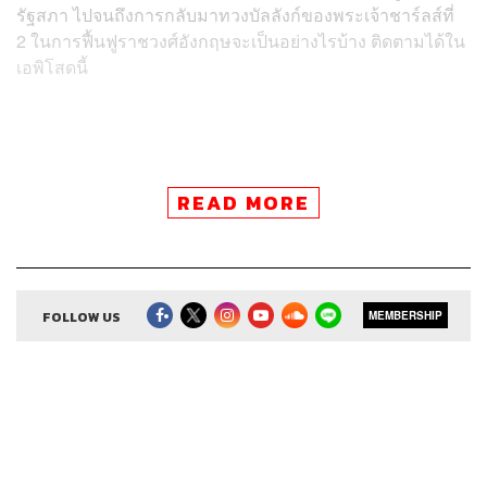
รัฐสภา ไปจนถึงการกลับมาทวงบัลลังก์ของพระเจ้าชาร์ลส์ที่
2 ในการฟื้นฟูราชวงศ์อังกฤษจะเป็นอย่างไรบ้าง ติดตามได้ใน
เอพิโสดนี้
ติดตาม 8 Minutes History
READ MORE
ผ่านแอปพลิเคชันต่างๆ ที่คุณสะดวก
FOLLOW US
MEMBERSHIP