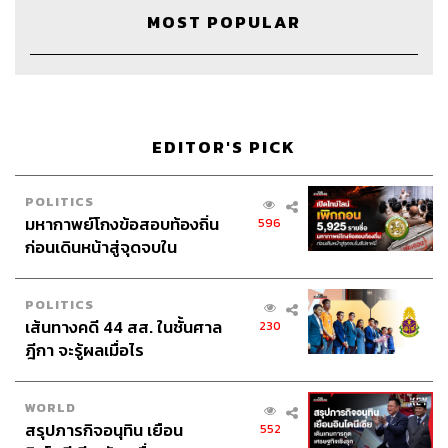
The Host
วิทย์ สิทธิเวคิน
MOST POPULAR
Project Manager
ปวริศา ตั้งตุลานนท์
Show Producer
อธิษฐาน กาญจนะพงศ์, พันธวัฒน์ เศรษฐ
วิไล
Creative
นัทธมน หัวใจ, ภัควัตน์ ฟอง
ดี
EDITOR'S PICK
Sound Editor
เดชาณัฏฐ์ ธีรดุริยสฤษฏ์
Sound Designer & Engineer
กฤตพล จียะเกียรติ
Recording Engineer
ขจีพรรณ วิจิตรรัตน์
POLITICS
Art Director
ฉัตรชัย เฉยชิต
มหากาพย์โกงข้อสอบท้องถิ่น
596
Channel Manager
เชษฐพงศ์ ชูประดิษฐ์
ก่อนเดินหน้าสู่จุดจบใน
Channel Admin
นิพพิชฌน์ ชุลีนวน, พฤกษา แซ่เต็ง
สัปดาห์นี้
Proofreader
ชนเนตร ลอยครุฑ
POLITICS
Webmaster
พงศกร เพ่งพิศ
เส้นทางคดี 44 สส. ในชั้นศาล
230
Social Media Admins
สุทธกิตติ์​ สุทธาวรรณกุล, ธิติกร ลิ้ม
ฎีกา จะรู้ผลเมื่อไร
ทองมณี, วนัชพร ดวงนิล, วิมลณัฐ พรศิริอนันต์
Archive Officer
ชริน ธนอุดมกรณ์, อาทิตยา อิสสรานุสรณ์
WORLD
สรุปภารกิจอนุทิน เยือน
552