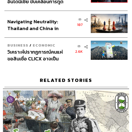
อินโดนีเซีย ขับเคลื่อนการทูต
เศรษฐกิจเชิงรุก ประกาศหุ้น
ส่วนยุทธศาสตร์ไทย –
TAGS:
House of Stuart
puritan revolution
Interregnum
Navigating Neutrality:
อินโดนีเซีย
Rump Parliament
Oliver Cromwell
187
Thailand and China in
James II of England
Church of England
the Age of a New Global
George Monck
Parliamentarian
Order
Convention Parliament
English Civil War
BUSINESS
/
ECONOMIC
Indemnity and Oblivion Act
Podcast
วิเคราะห์ปรากฏการณ์คนแห่
2.6K
Thomas Fairfax
The Standard Podcast
ขอสินเชื่อ CLICX อาจเป็น
Charles II
World history
เพียงยอดภูเขาน้ำแข็ง ของ
Commonwealth of England
Anglo-Scottish war
8 Minute History
ceremonial mace
ปัญหาหนี้ครัวเรือนไทยที่ถูก
ซุกไว้
RELATED STORIES
185