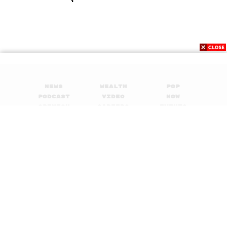
News
Wealth
Pop
Podcast
Video
Now
Opinion
Careers
Events
Privacy
About
Contact
Policy
FOR
ADVERTISING
MEMBERSHIP
© 2017-
2026
The Standard. All rights reserved.