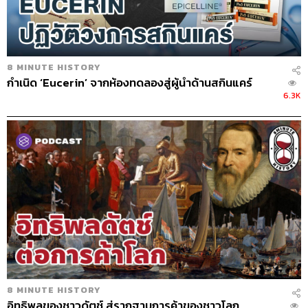
ABOUT THE HOST
THE STANDARD PODCAST
ทีมงาน THE STANDARD PODCAST
8 MINUTE HISTORY
กำเนิด ‘Eucerin’ จากห้องทดลองสู่ผู้นำด้านสกินแคร์
6.3K
8 MINUTE HISTORY
อิทธิพลของชาวดัตช์ สู่รากฐานการค้าของชาวโลก