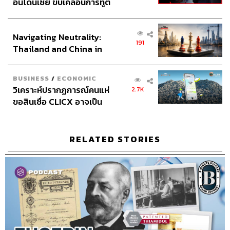
อินโดนีเซีย ขับเคลื่อนการทูต
เศรษฐกิจเชิงรุก ประกาศหุ้น
ส่วนยุทธศาสตร์ไทย –
Navigating Neutrality:
อินโดนีเซีย
191
Thailand and China in
the Age of a New Global
TAGS:
Podcast
Pope Gregory X
The Standard Podcast
World history
Order
BUSINESS
/
ECONOMIC
8 Minute History
Marco Polo
Il Milione
วิเคราะห์ปรากฏการณ์คนแห่
2.7K
Republic of Venice
Kublai Khan
ขอสินเชื่อ CLICX อาจเป็น
Vatican Apostolic Archive
Francesco Pipino
เพียงยอดภูเขาน้ำแข็ง ของ
ปัญหาหนี้ครัวเรือนไทยที่ถูก
ซุกไว้
RELATED STORIES
286