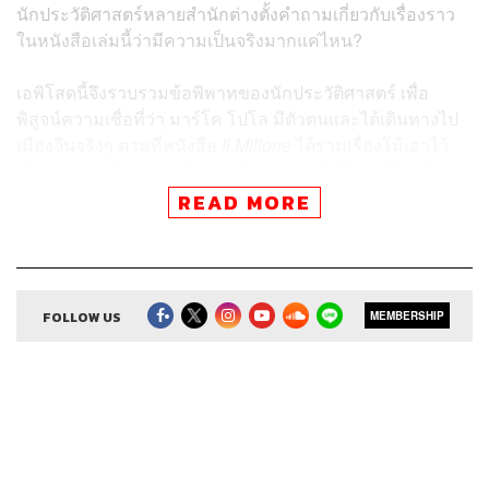
นักประวัติศาสตร์หลายสำนักต่างตั้งคำถามเกี่ยวกับเรื่องราว
ในหนังสือเล่มนี้ว่ามีความเป็นจริงมากแค่ไหน?
เอพิโสดนี้จึงรวบรวมข้อพิพาทของนักประวัติศาสตร์ เพื่อ
พิสูจน์ความเชื่อที่ว่า มาร์โค โปโล มีตัวตนและได้เดินทางไป
เมืองจีนจริงๆ ตามที่หนังสือ
Il Milione
ได้รวมเรื่องโม้เอาไว้
เรื่องราวการพิสูจน์จะเป็นอย่างไร ติดตามได้ในเอพิโสดนี้
READ MORE
ติดตาม 8 Minutes History
ผ่านแอปพลิเคชันต่างๆ ที่คุณสะดวก
FOLLOW US
MEMBERSHIP