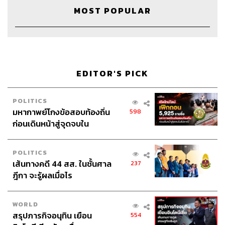
MOST POPULAR
The Host
วิทย์ สิทธิเวคิน
Project Manager
ปวริศา ตั้งตุลานนท์
Show Producer
อธิษฐาน กาญจนะพงศ์, พันธวัฒน์ เศรษฐ
วิไล
Creative
นัทธมน หัวใจ, ภัควัตน์ ฟอง
EDITOR'S PICK
ดี
Sound Editor
เดชาณัฏฐ์ ธีรดุริยสฤษฏ์
Sound Designer & Engineer
กฤตพล จียะเกียรติ
POLITICS
มหากาพย์โกงข้อสอบท้องถิ่น
598
Recording Engineer
ขจีพรรณ วิจิตรรัตน์
ก่อนเดินหน้าสู่จุดจบใน
Art Director
ฉัตรชัย เฉยชิต
สัปดาห์นี้
Channel Manager
เชษฐพงศ์ ชูประดิษฐ์
Channel Admin
นิพพิชฌน์ ชุลีนวน, พฤกษา แซ่เต็ง
POLITICS
Proofreader
ณัชชยา เมธากิตติพร
เส้นทางคดี 44 สส. ในชั้นศาล
237
Webmaster
พงศกร เพ่งพิศ
ฎีกา จะรู้ผลเมื่อไร
Social Media Admins
สุทธกิตติ์​ สุทธาวรรณกุล, ธิติกร ลิ้ม
ทองมณี, วนัชพร ดวงนิล, วิมลณัฐ พรศิริอนันต์
WORLD
Archive Officer
ชริน ธนอุดมกรณ์, อาทิตยา อิสสรานุสรณ์,
สรุปภารกิจอนุทิน เยือน
554
ฉัฐนภา โพธิ์เงิน