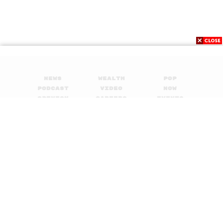
News
Wealth
Pop
Podcast
Video
Now
Opinion
Careers
Events
Privacy
About
Contact
Policy
FOR
ADVERTISING
MEMBERSHIP
© 2017-
2026
The Standard. All rights reserved.