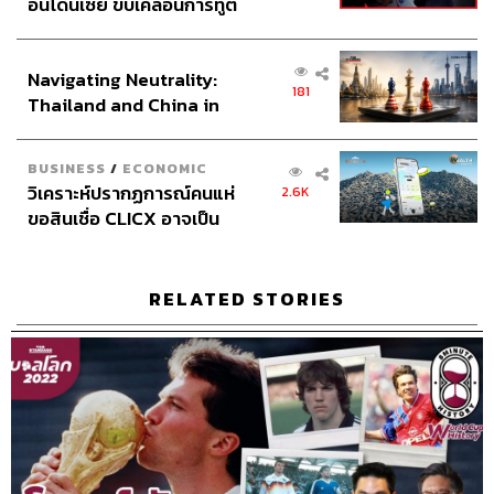
อินโดนีเซีย ขับเคลื่อนการทูต
เศรษฐกิจเชิงรุก ประกาศหุ้น
306
ส่วนยุทธศาสตร์ไทย –
Navigating Neutrality:
อินโดนีเซีย
181
Thailand and China in
ABOUT THE HOST
the Age of a New Global
Order
THE STANDARD PODCAST
BUSINESS
/
ECONOMIC
ทีมงาน THE STANDARD PODCAST
วิเคราะห์ปรากฏการณ์คนแห่
2.6K
ขอสินเชื่อ CLICX อาจเป็น
เพียงยอดภูเขาน้ำแข็ง ของ
ปัญหาหนี้ครัวเรือนไทยที่ถูก
ซุกไว้
RELATED STORIES