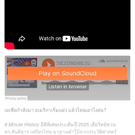
เอเชียกำลังมา อเมริกาเริ่มแผ่ว แล้วไทยเอาไงต่อ?
8 Minute History
อีพีพิเศษประเดิมปี 2025 เฮียวิทย์ชวน
ดร.สันติธาร เสถียรไทย มาอ่านคำใบ้จากประวัติศาสตร์