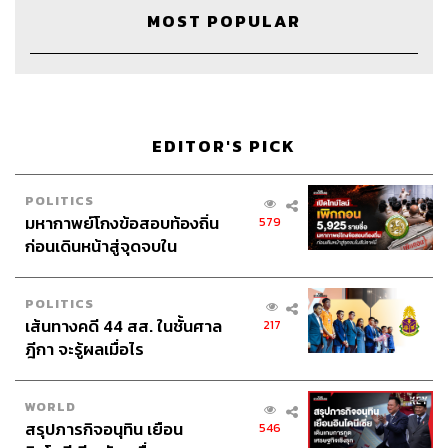
Sound Recording Engineer
กฤตพล จียะเกียรติ
MOST POPULAR
Art Director
ฉัตรชัย เฉยชิต
Channel Team Lead
สิทธิโชติ สุภาวรรณ์
Channel Admin
นิพพิชฌน์ ชุลีนวน
Social Video Creator
พฤกษา แซ่เต็ง
Online Community Admin
สิรินยา เจษฎาพงศ์ภักดี
EDITOR'S PICK
THE STANDARD Shared Service Department
POLITICS
มหากาพย์โกงข้อสอบท้องถิ่น
579
ก่อนเดินหน้าสู่จุดจบใน
สัปดาห์นี้
POLITICS
TAGS:
8 Minute History
เส้นทางคดี 44 สส. ในชั้นศาล
217
ฎีกา จะรู้ผลเมื่อไร
WORLD
สรุปภารกิจอนุทิน เยือน
546