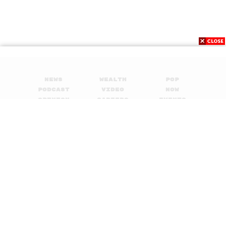
News
Wealth
Pop
Podcast
Video
Now
Opinion
Careers
Events
Privacy
About
Contact
Policy
FOR
ADVERTISING
MEMBERSHIP
© 2017-
2026
The Standard. All rights reserved.