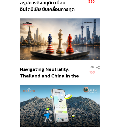
520
สรุปภารกิจอนุทิน เยือน
อินโดนีเซีย ขับเคลื่อนการทูต
เศรษฐกิจเชิงรุก ประกาศหุ้น
ส่วนยุทธศาสตร์ไทย –
อินโดนีเซีย
Navigating Neutrality:
153
Thailand and China in the
Age of a New Global
Order