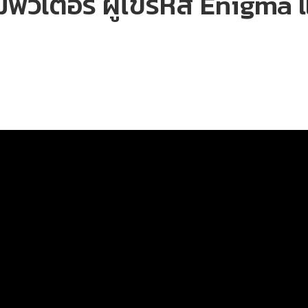
ิวเตอร์ ผู้ไขรหัส Enigma 