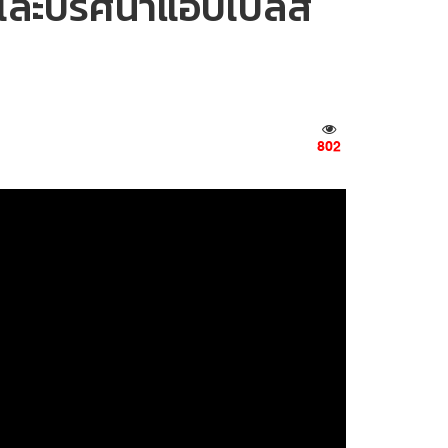
และปริศนาแอปเปิ้ลสี
802