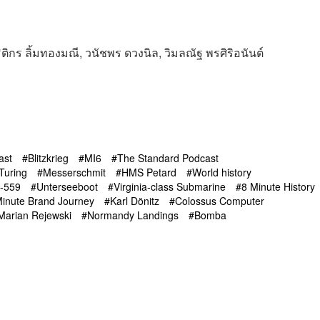
 ธิติกร ลิ้มทองมณี, วนัชพร ดวงนิล, วิมลณัฐ พรศิริอนันต์
ast
Blitzkrieg
MI6
The Standard Podcast
Turing
Messerschmit
HMS Petard
World history
-559
Unterseeboot
Virginia-class Submarine
8 Minute History
Minute Brand Journey
Karl Dönitz
Colossus Computer
Marian Rejewski
Normandy Landings
Bomba