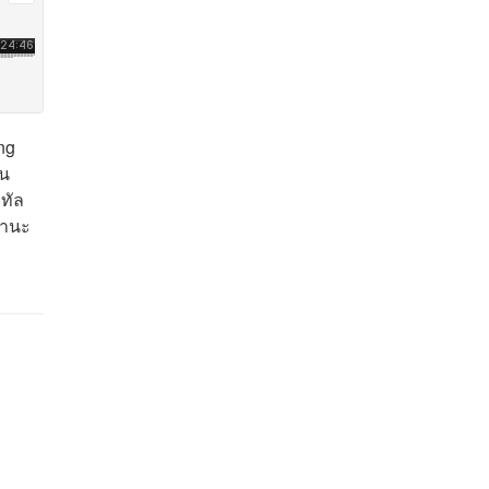
ng
็น
ทัล
ฐานะ