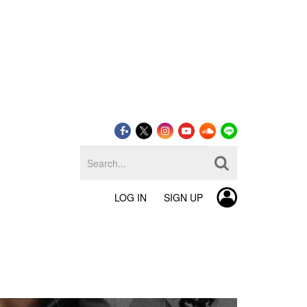
LOG IN
SIGN UP