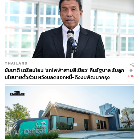
475
THAILAND
ชัชชาติ เตรียมโอน ‘รถไฟฟ้าสายสีเขียว’ คืนรัฐบาล รับลูก
ABOUT THE AUTHOR
206
นโยบายตั๋วร่วม หวังปลดแอกหนี้-ดึงงบพัฒนากรุง
THE STANDARD TEAM
กองบรรณาธิการ THE STANDARD