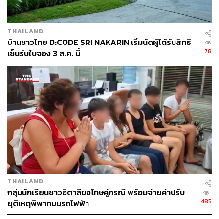
THAILAND
บ้านชาวไทย D:CODE SRI NAKARIN เริ่มนัดผู้ได้รับสิทธิ
78
เซ็นรับใบจอง 3 ส.ค. นี้
THAILAND
กลุ่มนักเรียนชาวอิตาลีขอโทษคู่กรณี พร้อมจ่ายค่าปรับ
485
ยุติเหตุพิพาทบนรถไฟฟ้า