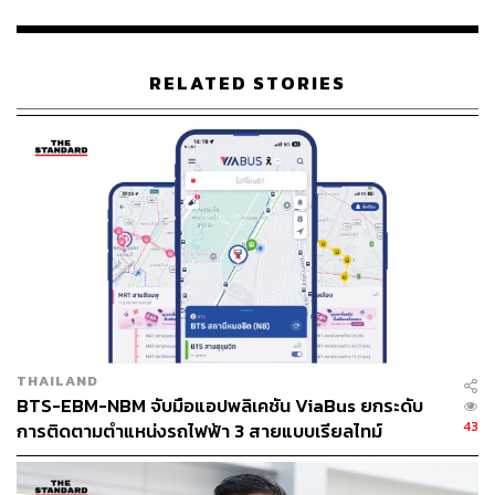
สถานีอิมแพ็ค เมืองทองธานี (MT01)
RELATED STORIES
มหาวิทยาลัยสุโขทัยธรรมาธิราช (ทางออกที่ 1)
โรงเรียนวัดผาสุกมณีจักร (ทางออกที่ 2)
อิมแพ็ค เมืองทองธานี (ทางออกที่ 3)
ซอยแจ้งวัฒนะ-ปากเกร็ด 39 (ทางออกที่ 4)
สถานีทะเลสาบเมืองทองธานี (MT02)
ทะเลสาบเมืองทองธานี (ทางออกที่ 1)
ซอยแจ้งวัฒนะ-ปากเกร็ด 39 (ทางออกที่ 2)
สวนสมเด็จพระศรีนครินทร์ (ทางออกที่ 3)
อิมแพ็ค เมืองทองธานี (ทางออกที่ 4)
THAILAND
BTS-EBM-NBM จับมือแอปพลิเคชัน ViaBus ยกระดับ
TAGS:
รถติด
การจราจรติดขัด
รถไฟฟ้า BTS
43
การติดตามตำแหน่งรถไฟฟ้า 3 สายแบบเรียลไทม์
สุรพงษ์ ปิยะโชติ
รถไฟฟ้าสายสีชมพู
รถไฟฟ้ามหานคร
โครงการรถไฟฟ้าสายสีชมพู