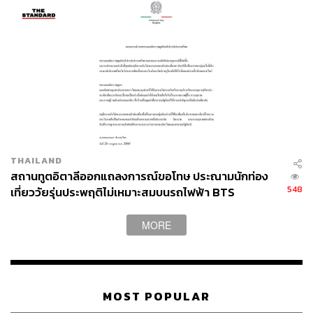
THAILAND
สถานทูตอิตาลีออกแถลงการณ์ขอโทษ ประณามนักท่อง
548
เที่ยววัยรุ่นประพฤติไม่เหมาะสมบนรถไฟฟ้า BTS
MORE
MOST POPULAR