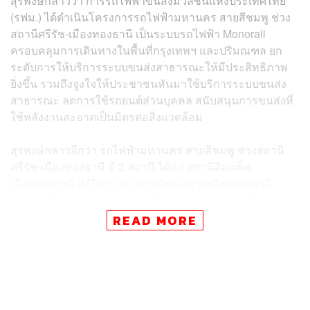
สุรพงษ์กล่าวว่า การรถไฟฟ้าขนส่งมวลชนแห่งประเทศไทย
(รฟม.) ได้ดำเนินโครงการรถไฟฟ้ามหานคร สายสีชมพู ช่วง
สถานีศรีรัช-เมืองทองธานี เป็นระบบรถไฟฟ้า Monorail
ครอบคลุมการเดินทางในพื้นที่กรุงเทพฯ และปริมณฑล ยก
ระดับการให้บริการระบบขนส่งสาธารณะให้มีประสิทธิภาพ
ยิ่งขึ้น รวมถึงจูงใจให้ประชาชนหันมาใช้บริการระบบขนส่ง
สาธารณะ ลดการใช้รถยนต์ส่วนบุคคล สนับสนุนการขนส่งที่
ใช้พลังงานสะอาดเป็นมิตรต่อสิ่งแวดล้อม
สุรพงษ์กล่าวอีกว่า รถไฟฟ้ามหานคร สายสีชมพู ช่วงสถานี
ศรีรัช-เมืองทองธานี มี 2 สถานี ได้แก่ สถานีอิมแพ็ค
เมืองทองธานี (MT01) และสถานีทะเลสาบเมืองทองธานี
(MT02) โดย รฟม. มีแผนจะเปิดให้ประชาชนทดลองใช้
บริการในวันที่ 20 พฤษภาคม – 16 มิถุนายน 2568 และจะเริ่ม
READ MORE
เก็บค่าบริการในวันที่ 17 มิถุนายน 2568 เชื่อว่าเมื่อเปิดให้
บริการอย่างเป็นทางการแล้ว จะมีปริมาณผู้โดยสารในสาย
สีชมพูเพิ่มขึ้นอย่างต่อเนื่อง
ทั้งนี้ ส่วนต่อขยายนี้จะช่วยอำนวยความสะดวกให้แก่