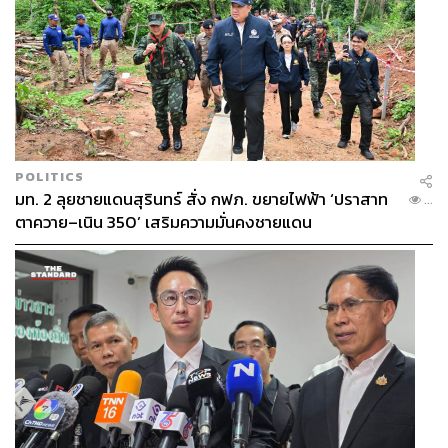
POLITICS
มท. 2 ลุยชายแดนสุรินทร์ สั่ง กฟภ. ขยายไฟฟ้า ‘ปราสาท
...
ตาควาย–เนิน 350’ เสริมความมั่นคงชายแดน