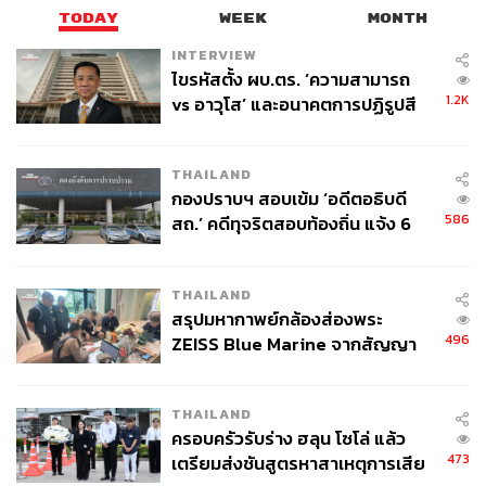
TODAY
WEEK
MONTH
INTERVIEW
ไขรหัสตั้ง ผบ.ตร. ‘ความสามารถ
1.2K
vs อาวุโส’ และอนาคตการปฏิรูปสี
กากี กับ พล.ต.อ. เอก อังสนานนท์
THAILAND
กองปราบฯ สอบเข้ม ‘อดีตอธิบดี
586
สถ.’ คดีทุจริตสอบท้องถิ่น แจ้ง 6
ข้อหาหนัก จ่อชง ป.ป.ช. 12 ส.ค. นี้
THAILAND
สรุปมหากาพย์กล้องส่องพระ
496
ZEISS Blue Marine จากสัญญา
ผลิต 8.3 ล้าน สู่ข้อพิพาท ‘มา
เวลล์ฯ’ ฟ้อง ‘โทน บางแค’ ผิดนัด
THAILAND
จ่ายหนี้-แอบระบุแบรนด์
ครอบครัวรับร่าง ฮลุน โซโล่ แล้ว
473
เตรียมส่งชันสูตรหาสาเหตุการเสีย