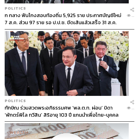
POLITICS
ก กลาง ฟันโกงสอบท้องถิ่น 5,925 ราย ประกาศบัญชีใหม่
...
7 ส.ค. ส่วน 97 ราย รอ ป.ป.ช. ขีดเส้นแล้วเสร็จ 31 ส.ค.
POLITICS
ทักษิณ ร่วมสวดพระอภิธรรมศพ ‘พล.ต.ท. ผ่อน’ บิดา
...
‘พักตร์พิไล ทวีสิน’ สิริอายุ 103 ปี แกนนำเพื่อไทย-บุคคล
หลากวงการร่วมอาลัย