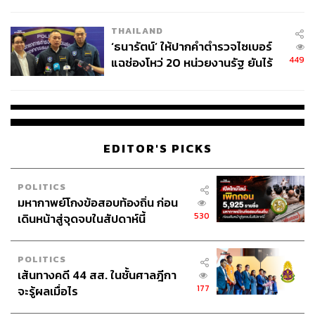
ชีวิต
THAILAND
‘ธนารัตน์’ ให้ปากคำตำรวจไซเบอร์
449
แฉช่องโหว่ 20 หน่วยงานรัฐ ยันไร้
นัยทางการเมือง
EDITOR'S PICKS
POLITICS
มหากาพย์โกงข้อสอบท้องถิ่น ก่อน
530
เดินหน้าสู่จุดจบในสัปดาห์นี้
POLITICS
เส้นทางคดี 44 สส. ในชั้นศาลฎีกา
177
จะรู้ผลเมื่อไร