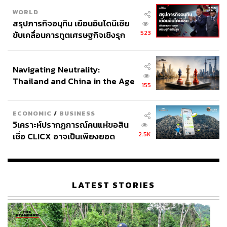
WORLD
สรุปภารกิจอนุทิน เยือนอินโดนีเซีย
523
ขับเคลื่อนการทูตเศรษฐกิจเชิงรุก
ประกาศหุ้นส่วนยุทธศาสตร์ไทย –
อินโดนีเซีย
Navigating Neutrality:
Thailand and China in the Age
155
of a New Global Order
ECONOMIC
/
BUSINESS
วิเคราะห์ปรากฏการณ์คนแห่ขอสิน
2.5K
เชื่อ CLICX อาจเป็นเพียงยอด
ภูเขาน้ำแข็ง ของปัญหาหนี้ครัว
เรือนไทยที่ถูกซุกไว้
LATEST STORIES