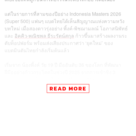
แต่ในรายการที่สามของปีอย่าง Indonesia Masters 2026
(Super 500) แฟนๆ แบดไทยได้เห็นสัญญาณแห่งความหวัง
บทใหม่ เมื่อสองดาวรุ่งอย่าง พิ้งค์-พิชฌามลณ์ โอภาสนิพัทธ์
และ
อิคคิว-พณิชพล ธีระรัตน์สกุล
ก้าวขึ้นมาสร้างผลงานระ
ดับท็อปฟอร์ม พร้อมส่งเสียงประกาศว่า ‘ยุคใหม่’ ของ
แบดมินตันไทยกำลังเริ่มต้นแล้ว
เริ่มจาก น้องพิ้งค์ วัย 19 ปี มืออันดับ 36 ของโลก ที่พัฒนา
ฝีมืออย่างก้าวกระโดดในช่วงปี 2025 จากการเข้าชิง 3
รายการ และคว้าแชมป์ China Masters (Super 100) มา
ครอง
READ MORE
ก่อนเปิดฤดูกาล 2026 ด้วยฟอร์มที่เฉียบคมขึ้นอย่างเห็นได้ชัด
การโค่น โทโมกะ มิยาซากิ มือ 9 ของโลกในรอบ 16 คน
และทะยานเข้าสู่รอบชิงชนะเลิศ คือบทพิสูจน์ว่าเธอกำลัง
พร้อมท้าทายมือท็อประดับโลกอย่างจริงจัง ไม่ว่าผลในรอบ
ชิงกับ เฉิน ยู่เฟย (ที่ดูเหนือกว่าในหลายด้าน) จะออกมาเช่นไร