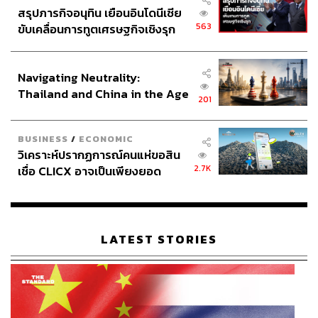
สรุปภารกิจอนุทิน เยือนอินโดนีเซีย
563
ขับเคลื่อนการทูตเศรษฐกิจเชิงรุก
ประกาศหุ้นส่วนยุทธศาสตร์ไทย –
อินโดนีเซีย
Navigating Neutrality:
Thailand and China in the Age
201
of a New Global Order
BUSINESS
/
ECONOMIC
วิเคราะห์ปรากฏการณ์คนแห่ขอสิน
2.7K
เชื่อ CLICX อาจเป็นเพียงยอด
ภูเขาน้ำแข็ง ของปัญหาหนี้ครัว
เรือนไทยที่ถูกซุกไว้
LATEST STORIES