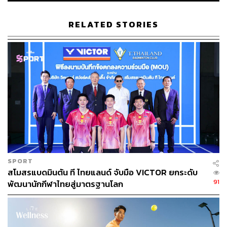
ส่งไม้ต่อ การแจ้งเกิดพร้อมกันของ ‘พิ้งค์-อิคคิว’ จึงนับเป็น
สัญญาณบวกที่น่าจับตา และอาจเป็นจุดเริ่มต้นของยุคใหม่ที่
RELATED STORIES
ทำให้แฟนแบดมินตันไทยเชียร์การแข่งขันอย่างมีความสุขต่อ
เนื่อง แบบที่นักกีฬารุ่นพี่สร้างไว้
TAGS:
วิว-กุลวุฒิ วิทิตศานต์
กีฬาแบดมินตัน
Indonesia Masters
พิงค์-พิชฌามลณ์ โอภาสนิพัทธ์
แบดมินตัน
อิคคิว-พณิชพล ธีระรัตน์สกุล
SPORT
สโมสรแบดมินตัน ที ไทยแลนด์ จับมือ VICTOR ยกระดับ
91
พัฒนานักกีฬาไทยสู่มาตรฐานโลก
271