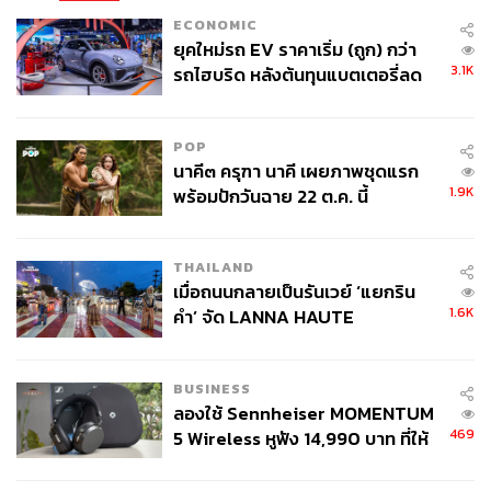
ECONOMIC
ยุคใหม่รถ EV ราคาเริ่ม (ถูก) กว่า
3.1K
รถไฮบริด หลังต้นทุนแบตเตอรี่ลด
ลง - จีนแห่บุกตลาดเกิดใหม่
POP
นาคี๓ ครุฑา นาคี เผยภาพชุดแรก
1.9K
พร้อมปักวันฉาย 22 ต.ค. นี้
THAILAND
เมื่อถนนกลายเป็นรันเวย์ ‘แยกริน
1.6K
คำ’ จัด LANNA HAUTE
COUTURE กลางสายฝน
BUSINESS
ลองใช้ Sennheiser MOMENTUM
469
5 Wireless หูฟัง 14,990 บาท ที่ให้
ผู้ใช้ถอดเปลี่ยนแบตเองได้ ก่อนกฎ
EU บังคับปีหน้า