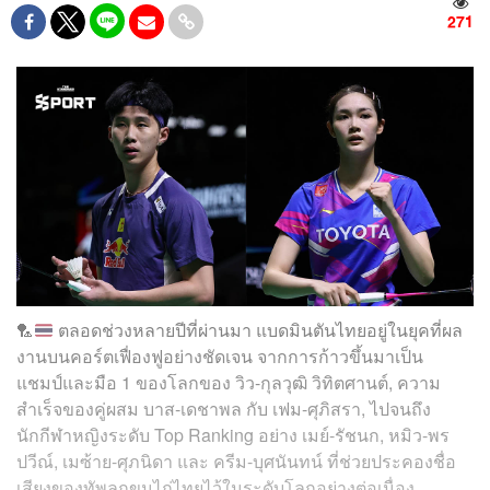
271
🏸
ตลอดช่วงหลายปีที่ผ่านมา แบดมินตันไทยอยู่ในยุคที่ผล
งานบนคอร์ตเฟื่องฟูอย่างชัดเจน จากการก้าวขึ้นมาเป็น
แชมป์และมือ 1 ของโลกของ วิว-กุลวุฒิ วิทิตศานต์, ความ
สำเร็จของคู่ผสม บาส-เดชาพล กับ เฟม-ศุภิสรา, ไปจนถึง
นักกีฬาหญิงระดับ Top Ranking อย่าง เมย์-รัชนก, หมิว-พร
ปวีณ์, เมซ้าย-ศุภนิดา และ ครีม-บุศนันทน์ ที่ช่วยประคองชื่อ
เสียงของทัพลูกขนไก่ไทยไว้ในระดับโลกอย่างต่อเนื่อง