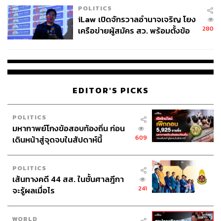
POLITICS
iLaw เปิดจักรวาลอำนาจเจริญ โยง
280
เครือข่ายผู้สมัคร สว. พร้อมตั้งข้อ
สังเกตลงสมัครตรงคุณสมบัติหรือ
ไม่
EDITOR'S PICKS
POLITICS
มหากาพย์โกงข้อสอบท้องถิ่น ก่อน
609
เดินหน้าสู่จุดจบในสัปดาห์นี้
POLITICS
เส้นทางคดี 44 สส. ในชั้นศาลฎีกา
241
จะรู้ผลเมื่อไร
WORLD