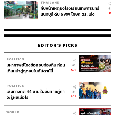
THAILAND
คืบหน้าเหตุยิงโรงเรียนเทพศิรินทร์
0
นนทบุรี ดับ 6 ศพ โฆษก ตร. เร่ง
สอบปมขโมยปืนปู่ก่อเหตุ
EDITOR'S PICKS
POLITICS
มหากาพย์โกงข้อสอบท้องถิ่น ก่อน
573
เดินหน้าสู่จุดจบในสัปดาห์นี้
POLITICS
เส้นทางคดี 44 สส. ในชั้นศาลฎีกา
209
จะรู้ผลเมื่อไร
WORLD