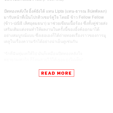
ปิดทองหลังใจ
อิ้งค์ยังได้ แทน Lipta (แทน-ธารณ ลิปตพัลลภ)
มารับหน้าที่เป็นโปรดิวเซอร์คู่ใจ โดยมี ข้าว Fellow Fellow
(ข้าว-ปณิธิ เลิศอุดมธนา) มาช่วยเขียนเนื้อร้อง ซึ่งทั้งคู่ช่วยส่ง
เสริมเติมแต่งจนทำให้ผลงานในครั้งนี้ของอิ้งค์ออกมาได้
อย่างสมบูรณ์แบบ
ซึ่งเธอเองก็ได้ถ่ายทอดเรื่องราวของการมู
เตลูในเรื่องความรักได้อย่างน่าเอ็นดูเช่นกัน
“รักที่ฉันทุ่มเทให้ไป มันก็เหมือนปิดทองหลังใจ
พยายามเท่าไร ก็โดนสาปไว้ให้เธอมองไม่เห็น”
READ MORE