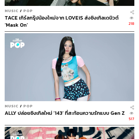
MUSIC
/
POP
TACE เกิร์ลกรุ๊ปน้องใหม่จาก LOVEiS ส่งซิงเกิลเดบิวต์
218
‘Mask On’
MUSIC
/
POP
ALLY ปล่อยซิงเกิลใหม่ ‘143’ ที่สะท้อนความรักแบบ Gen Z
517