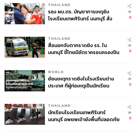
THAILAND
รอง ผบ.ตร. บัญชาการเหตุยิง
0
โรงเรียนเทพศิรินทร์ นนทบุรี สั่ง
ค้นหา 2 รอบยืนยันไร้คนติดค้าง พบ
ศพปู่-ย่าที่บ้านพักผู้ก่อเหตุ
THAILAND
สื่อนอกจับตากราดยิง รร. ใน
0
นนทบุรี ชี้ไทยมีอัตราครอบครองปืน
สูงในระดับต้นของภูมิภาค
WORLD
ย้อนเหตุกราดยิงในโรงเรียนต่าง
0
ประเทศ ที่ผู้ก่อเหตุเป็นนักเรียน
THAILAND
นักเรียนโรงเรียนเทพศิรินทร์
0
นนทบุรี อพยพเข้ายังพื้นที่ปลอดภัย
ชั่วคราว หลังเหตุใช้อาวุธปืนภายใน
โรงเรียนคลี่คลาย