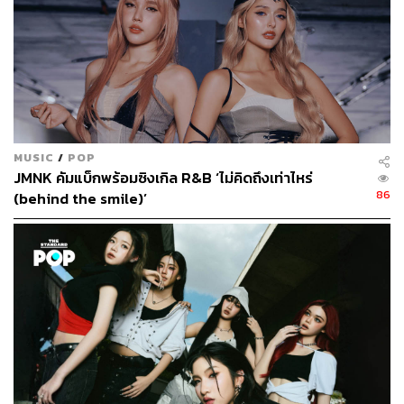
TAGS:
อิ้งค์-วรันธร เปานิล
เพลงไทย
Ink Waruntorn
T-POP
MUSIC
/
POP
JMNK คัมแบ็กพร้อมซิงเกิล R&B ‘ไม่คิดถึงเท่าไหร่
86
312
(behind the smile)’
ABOUT THE AUTHOR
ใยรัก ชุติอังกูร
นักเขียนผู้ชอบถ่ายทอดเรื่องราวผ่านตัวอักษร
หลงใหลในภาษา วัฒนธรรม และการติ่ง