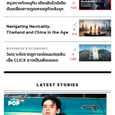
สรุปภารกิจอนุทิน เยือนอินโดนีเซีย
543
ขับเคลื่อนการทูตเศรษฐกิจเชิงรุก
ประกาศหุ้นส่วนยุทธศาสตร์ไทย –
อินโดนีเซีย
Navigating Neutrality:
Thailand and China in the Age
174
of a New Global Order
BUSINESS
/
ECONOMIC
วิเคราะห์ปรากฏการณ์คนแห่ขอสิน
2.6K
เชื่อ CLICX อาจเป็นเพียงยอด
ภูเขาน้ำแข็ง ของปัญหาหนี้ครัว
เรือนไทยที่ถูกซุกไว้
LATEST STORIES