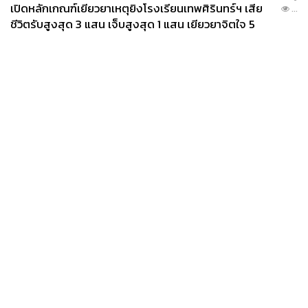
เปิดหลักเกณฑ์เยียวยาเหตุยิงโรงเรียนเทพศิรินทร์ฯ เสีย
...
ชีวิตรับสูงสุด 3 แสน เจ็บสูงสุด 1 แสน เยียวยาจิตใจ 5
ระดับ
News
Wealth
Pop
Podcast
Video
Now
Opinion
Careers
Events
Privacy
About
Contact
Policy
FOR
ADVERTISING
MEMBERSHIP