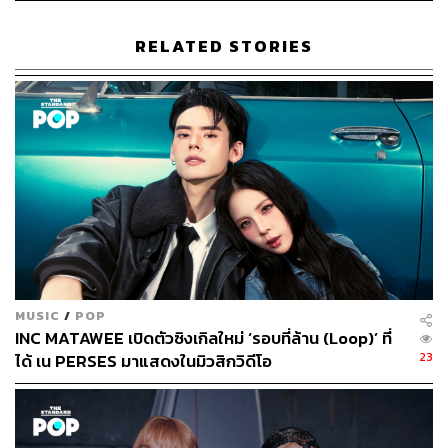
ควบคู่ไปกับท่วงทำนองซินธ์ป๊อป
ของบทเพลง ที่มีกลิ่นอาย
ความเป็นไทยด้วยเมโลดี้แบบ Pentatonic
รวมไปถึงน้ำเสียงที่
RELATED STORIES
ไพเราะของอิ้งค์และเนื้อเพลงที่ติดหู ซิงเกิลนี้จึงออกมาได้
อย่างสมบูรณ์แบบและลงตัว
รับชมมิวสิกวิดีโอเพลง
ปิดทองหลังใจ
ได้ที่:
https://youtu.be/x
vFrHTlIZw0
MUSIC
/
POP
INC MATAWEE เปิดตัวซิงเกิลใหม่ ‘รอบที่ล้าน (Loop)’ ที่
23
ได้ เน PERSES มาแสดงในมิวสิกวิดีโอ