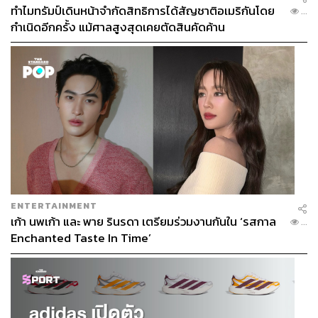
ทำไมทรัมป์เดินหน้าจำกัดสิทธิการได้สัญชาติอเมริกันโดย
...
กำเนิดอีกครั้ง แม้ศาลสูงสุดเคยตัดสินคัดค้าน
ENTERTAINMENT
เก้า นพเก้า และ พาย รินรดา เตรียมร่วมงานกันใน ‘รสกาล
...
Enchanted Taste In Time’