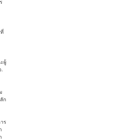
าร
ี่
ผู้
อ.
รม
ลัก
การ
า
า