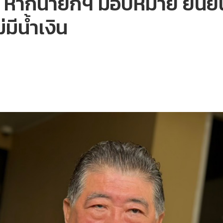
I หากนายกฯ มอบหมาย ยืนยัน
มีน้ำเงิน