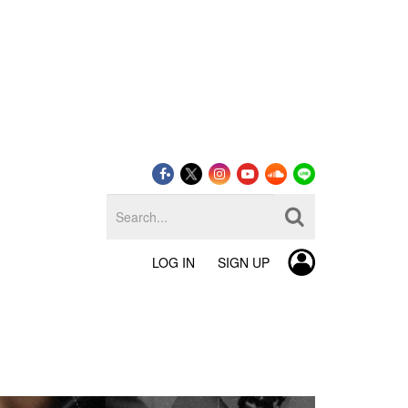
LOG IN
SIGN UP