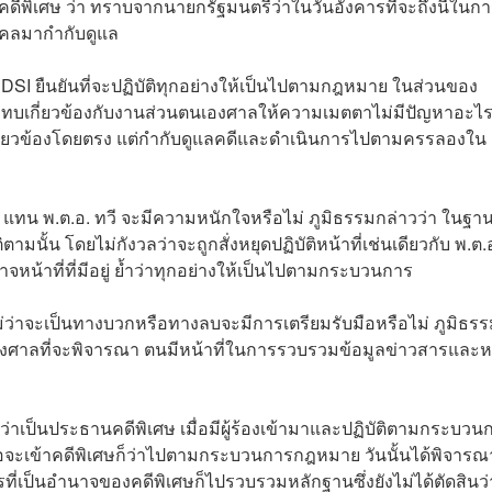
ิเศษ ว่า ทราบจากนายกรัฐมนตรีว่าในวันอังคารที่จะถึงนี้ในก
คคลมากำกับดูแล
SI ยืนยันที่จะปฏิบัติทุกอย่างให้เป็นไปตามกฎหมาย ในส่วนของ
ะทบเกี่ยวข้องกับงานส่วนตนเองศาลให้ความเมตตาไม่มีปัญหาอะไรท
วนเกี่ยวข้องโดยตรง แต่กำกับดูแลคดีและดำเนินการไปตามครรลองใน
น พ.ต.อ. ทวี จะมีความหนักใจหรือไม่ ภูมิธรรมกล่าวว่า ในฐานะ
ามนั้น โดยไม่กังวลว่าจะถูกสั่งหยุดปฏิบัติหน้าที่เช่นเดียวกับ พ.ต.
้าที่ที่มีอยู่ ย้ำว่าทุกอย่างให้เป็นไปตามกระบวนการ
ไม่ว่าจะเป็นทางบวกหรือทางลบจะมีการเตรียมรับมือหรือไม่ ภูมิธร
องศาลที่จะพิจารณา ตนมีหน้าที่ในการรวบรวมข้อมูลข่าวสารและห
อง ว่าเป็นประธานคดีพิเศษ เมื่อมีผู้ร้องเข้ามาและปฏิบัติตามกระบวน
พอจะเข้าคดีพิเศษก็ว่าไปตามกระบวนการกฎหมาย วันนั้นได้พิจารณ
รที่เป็นอำนาจของคดีพิเศษก็ไปรวบรวมหลักฐานซึ่งยังไม่ได้ตัดสินว่