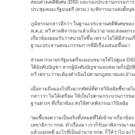
สอบสวนคดีพิเศษ (DSI) และรองประธานกรรมการคดีพ
ประชุมคณะรัฐมนตรี (ครม.) จะพิจารณาแต่งตั้งบุ
ภูมิธรรมกล่าวอีกว่า ในฐานะประธานคดีพิเศษของ D
พ.ต.อ. ทวี ศาลพิจารณาแล้วเห็นว่าอาจจะส่งผลกร
เกี่ยวข้องยอมรับว่าสบายใจขึ้น เพราะไม่ได้มีส่
ฐานะประธานคณะกรรมการที่มีเรื่องเสนอขึ้นมา
ส่วนหากนายกรัฐมนตรีจะมอบหมายให้ไปดูแล DSI แท
ใต้บังคับบัญชา หากผู้บังคับบัญชามอบหมายก็ปฏิบัติต
ทวี เพราะว่าจะต้องดำเนินไปตามกฎหมายและอำนาจหน
เมื่อถามถึงมองไปถึงฉากทัศน์ที่ศาลวินิจฉัยชี้ขาด
กล่าวว่า ไม่ได้เตรียม ให้เป็นไปตามกระบวนการข
ฐานต่างๆ ที่เกี่ยวข้อง ส่งให้ศาลพิจารณาวินิจฉัย
“ผมชี้แจงความเป็นจริงทั้งหมดที่ได้เข้ามาเกี่ยวข้
เลขาธิการ กกต. ทำเรื่องมา เราก็รับมาพิจารณา 
แล้วแยกคดี อะไรที่เป็นอำนาจ กกต. ก็ให้ว่าไป อะไ