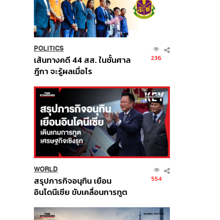
POLITICS
236
เส้นทางคดี 44 สส. ในชั้นศาล
ฎีกา จะรู้ผลเมื่อไร
WORLD
554
สรุปภารกิจอนุทิน เยือน
อินโดนีเซีย ขับเคลื่อนการทูต
เศรษฐกิจเชิงรุก ประกาศหุ้น
ส่วนยุทธศาสตร์ไทย –