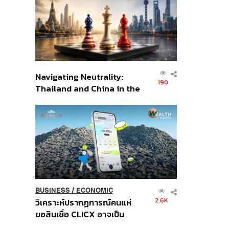
อินโดนีเซีย
Navigating Neutrality:
190
Thailand and China in the
Age of a New Global
Order
BUSINESS
/
ECONOMIC
2.6K
วิเคราะห์ปรากฏการณ์คนแห่
ขอสินเชื่อ CLICX อาจเป็น
เพียงยอดภูเขาน้ำแข็ง ของ