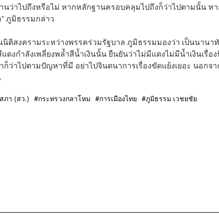
ักฐานว่าไปถึงหรือไม่ หากหลักฐานครอบคลุมไปถึงก็ว่าไปตามนั้น ห
า” ภูมิธรรมกล่าว
งนี้เป็นนิติสงครามระหว่างพรรคร่วมรัฐบาล ภูมิธรรมมองว่า เป็นนานา
งกำลังเพลี่ยงพล้ำสีน้ำเงินนั้น ยืนยันว่าไม่มีแดงไม่มีน้ำเงินเรื่องน
ก็ว่าไปตามปัญหาที่มี อย่าไปจินตนาการเรื่องขัดแย้งเยอะ นอกจาก
น
ิสภา (สว.)
กระทรวงกลาโหม
การเมืองไทย
ภูมิธรรม เวชยชัย