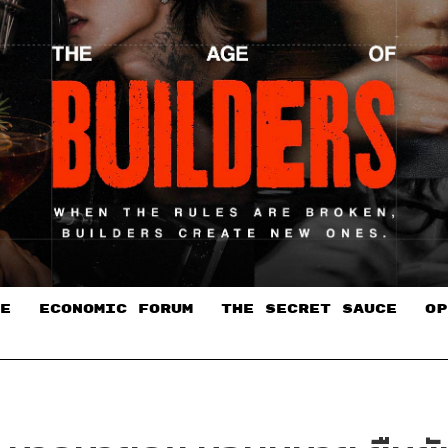
E
ECONOMIC FORUM
THE SECRET SAUCE​
OP