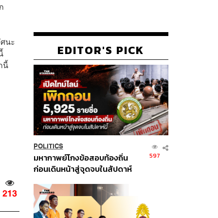
าก
ทัศนะ
EDITOR'S PICK
ี้
นี้
POLITICS
597
มหากาพย์โกงข้อสอบท้องถิ่น
ก่อนเดินหน้าสู่จุดจบในสัปดาห์
นี้
213