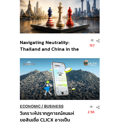
อินโดนีเซีย
Navigating Neutrality:
157
Thailand and China in the
Age of a New Global
Order
ECONOMIC
/
BUSINESS
2.5K
วิเคราะห์ปรากฏการณ์คนแห่
ขอสินเชื่อ CLICX อาจเป็น
เพียงยอดภูเขาน้ำแข็ง ของ