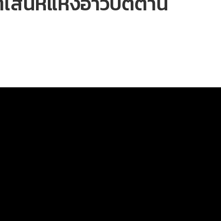
เสน่ห์แห่งอ่าวปัตตานี