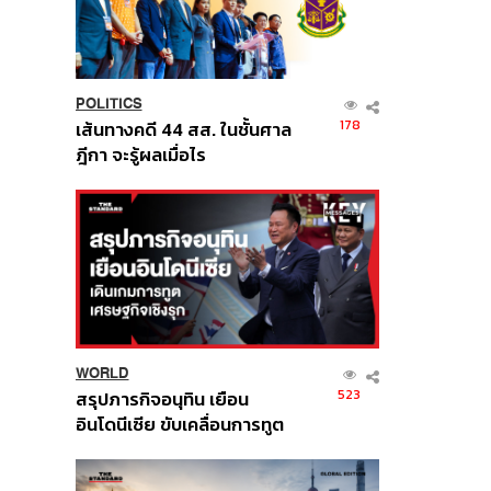
POLITICS
178
เส้นทางคดี 44 สส. ในชั้นศาล
ฎีกา จะรู้ผลเมื่อไร
WORLD
523
สรุปภารกิจอนุทิน เยือน
อินโดนีเซีย ขับเคลื่อนการทูต
เศรษฐกิจเชิงรุก ประกาศหุ้น
ส่วนยุทธศาสตร์ไทย –