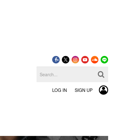
LOG IN
SIGN UP