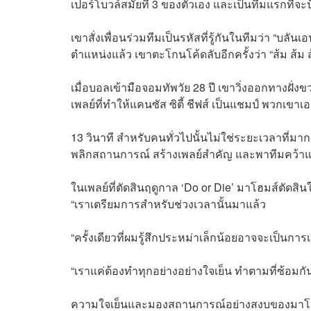
เปอร์โบวล์สมัยที่ 3 ของตัวเอง และเป็นทีมแรกที่จ
เขาสั่งเพื่อนร่วมทีมเป็นรหัสที่รู้กันในทีมว่า “บล
ตำแหน่งแล้ว เขาตะโกนโค้ดลับอีกครั้งว่า “ส้ม ส้ม 
เมื่อบอลเข้ามือจอมทัพวัย 28 ปี เขาวิ่งออกทางฝั่
เพลย์ที่ทำให้แคนซัส ซิตี้ ชีฟส์ เป็นแชมป์ พวกเข
13 วินาที สำหรับคนทั่วไปนั้นไม่ใช่ระยะเวลาที่มา
พลิกสถานการณ์ สร้างเพลย์สำคัญ และพาทีมคว้าแ
ในเพลย์ที่ตัดสินฤดูกาล ‘Do or Die’ มาโฮมส์ตัดส
“เราเตรียมการสำหรับช่วงเวลานั้นมาแล้ว
“ครั้งเดียวที่ผมรู้สึกประหม่าเล็กน้อยอาจจะเป็นกา
“เราแค่ต้องทำทุกอย่างอย่างใจเย็น ทำตามที่ซ้อมกั
ความใจเย็นและมองสถานการณ์อย่างสงบของมาโฮมส์