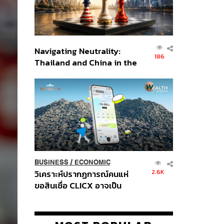
Navigating Neutrality:
186
Thailand and China in the
Age of a New Global
Order
BUSINESS
/
ECONOMIC
2.6K
วิเคราะห์ปรากฏการณ์คนแห่
ขอสินเชื่อ CLICX อาจเป็น
เพียงยอดภูเขาน้ำแข็ง ของ
ปัญหาหนี้ครัวเรือนไทยที่ถูกซุก
ไว้