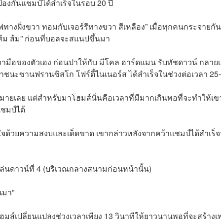
ะป้องกันแชมป์ได้สำเร็จในรอบ 20 ปี
ันเอฟทางฝั่งขวา ทอมกับเจอร์รีทางขวา สีเหลือง” เมื่อทุกคนกระจายกัน
ส้ม ส้ม” ก่อนที่บอลจะสแนปขึ้นมา
งขวามือของตัวเอง ก่อนปาให้กับ มีโคล ฮาร์ดแมน รับทัชดาวน์ กลายเ
าเอาชนะซานฟรานซิสโก โฟร์ตี้ไนเนอร์ส ได้สำเร็จในช่วงต่อเวลา 25
กมายเลย แต่สำหรับมาโฮมส์นั่นคือเวลาที่มีมากเกินพอที่จะทำให้เข
ชมป์ได้
ินใจด้วยความสงบและเด็ดขาด เขากล่าวหลังจากคว้าแชมป์ได้สำเร็จ
รเล่นดาวน์ที่ 4 (บริเวณกลางสนามก่อนหน้านั้น)
นมา”
เปลี่ยนแปลงช่วงเวลาเพียง 13 วินาทีให้ยาวนานพอที่จะสร้างเพ