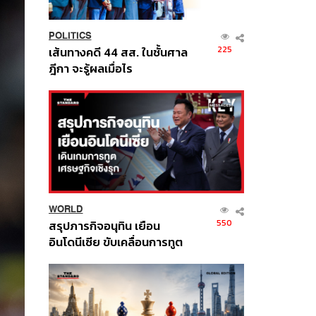
POLITICS
225
เส้นทางคดี 44 สส. ในชั้นศาล
ฎีกา จะรู้ผลเมื่อไร
WORLD
550
สรุปภารกิจอนุทิน เยือน
อินโดนีเซีย ขับเคลื่อนการทูต
เศรษฐกิจเชิงรุก ประกาศหุ้น
ส่วนยุทธศาสตร์ไทย –
อินโดนีเซีย