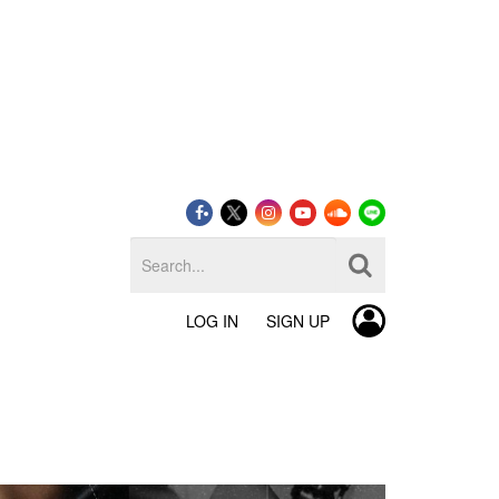
LOG IN
SIGN UP