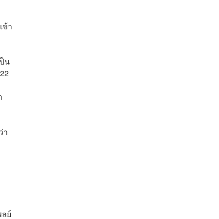
เข้า
ป็น
-22
า
ว่า
ลย์