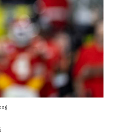
อยู่
ู