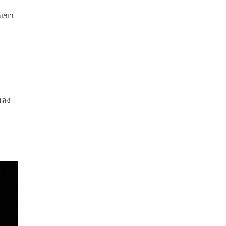
กเขา
เพลง