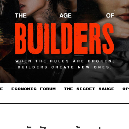
E
ECONOMIC FORUM
THE SECRET SAUCE​
OP