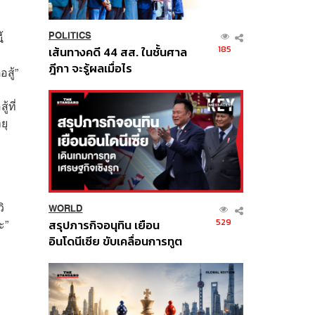
้
POLITICS
185
เส้นทางคดี 44 สส. ในชั้นศาล
ฎีกา จะรู้ผลเมื่อไร
สู้”
้ที่
ยุ
ิ
WORLD
529
ะ”
สรุปภารกิจอนุทิน เยือน
อินโดนีเซีย ขับเคลื่อนการทูต
เศรษฐกิจเชิงรุก ประกาศหุ้น
ส่วนยุทธศาสตร์ไทย –
อินโดนีเซีย