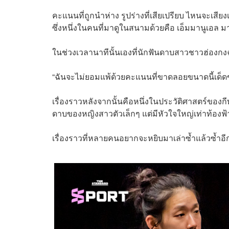
คะแนนที่ถูกนำห่าง รูปร่างที่เสียเปรียบ ไหนจะเสี
ซึ่งหนึ่งในคนที่มาดูในสนามด้วยคือ เอ็มมานูเอล
ในช่วงเวลานาทีนั้นเองที่นักฟันดาบสาวชาวฮ่องกง
“ฉันจะไม่ยอมแพ้ด้วยคะแนนที่ขาดลอยขนาดนี้เด็ด
เรื่องราวหลังจากนั้นคือหนึ่งในประวัติศาสตร์ของกีฬา
ดาบของหญิงสาวตัวเล็กๆ แต่มีหัวใจใหญ่เท่าท้องฟ้
เรื่องราวที่หลายคนอยากจะหยิบมาเล่าซ้ำแล้วซ้ำอี