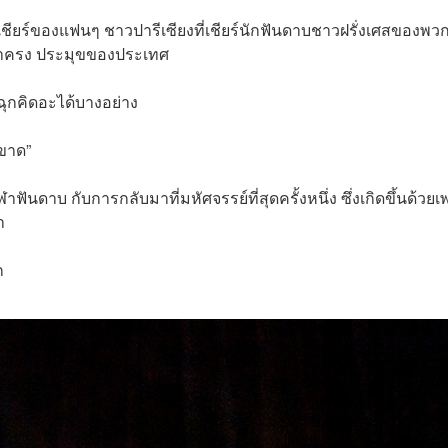
ยงเชียร์ของแฟนๆ ชาวปารีเซียงที่เชียร์นักฟันดาบชาวฝรั่งเศสของพว
 มาครง ประมุขของประเทศ
ฉุกคิดอะได้บางอย่าง
ขาด”
ฟันดาบ กับการกลับมาที่มหัศจรรย์ที่สุดครั้งหนึ่ง ซึ่งเกิดขึ้นด้วย
า
ก