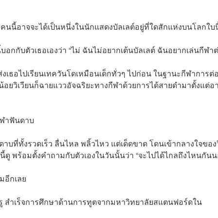
้อาจจะได้เป็นหนึ่งในนักแสดงบัลเลต์อยู่ที่ใดสักแห่งบนโลกใบนี
กกับตัวเธอเองว่า “ไม่ ฉันไม่อยากเต้นบัลเลต์ ฉันอยากเล่นกีฬาต่อ
ส่งเธอไปเรียนเทควันโดเหมือนเด็กทั่วๆ ไปก่อน ในฐานะกีฬาการต่อสู
นูน้อยวิเวียนก็ฉายแววอัจฉริยะทางกีฬาด้วยการได้สายดำมาตั้งแต่อา
กีฬาฟันดาบ
าบที่ทั้งรวดเร็ว ลื่นไหล พลิ้วไหว แต่เด็ดขาด โดนเข้ากลางใจของว
้ดู พร้อมตั้งคำถามกับตัวเองในวันนั้นว่า “จะไปได้ไกลถึงไหนกันน
ดิมอีกเลย
ีของครู สำเร็จการศึกษาด้านการทูตจากมหาวิทยาลัยสแตนฟอร์ดใน