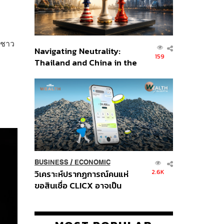
่าชาว
Navigating Neutrality:
159
Thailand and China in the
Age of a New Global
Order
BUSINESS
/
ECONOMIC
2.6K
วิเคราะห์ปรากฏการณ์คนแห่
ขอสินเชื่อ CLICX อาจเป็น
เพียงยอดภูเขาน้ำแข็ง ของ
ปัญหาหนี้ครัวเรือนไทยที่ถูกซุก
ไว้