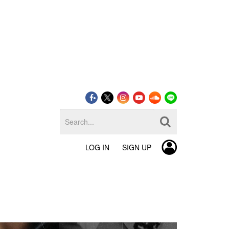
LOG IN
SIGN UP