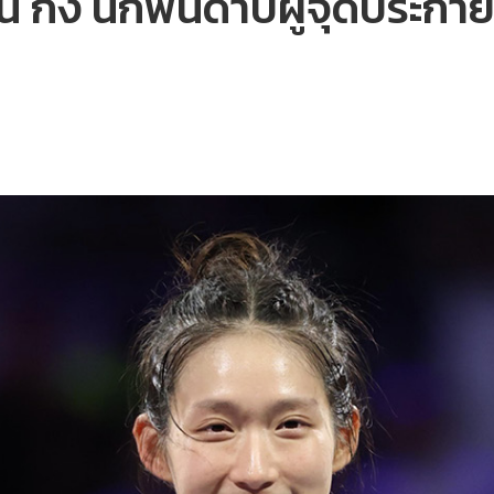
วียน กง นักฟันดาบผู้จุดประก