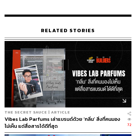
RELATED STORIES
หากเปรียบเทียบการเติบโตของธุรกิจพานาโซนิคในไทยกับ
รายได้จากตลาดโลก กลุ่มอุตสาหกรรมยานยนต์และเครื่อง
มือยังเป็นสัดส่วนรายได้ใหญ่ที่สุด โดยคิดเป็น 34% ของตลาด
โลก ขณะที่ในประเทศไทยคิดเป็นสัดส่วนรายได้สูงถึง 59%
THE SECRET SAUCE | ARTICLE
Vibes Lab Parfums เล่าแบรนด์ด้วย ‘กลิ่น’ สิ่งที่คนมอง
ซึ่งสอดคล้องกับการผลิตในอุตสาหกรรมยานยนต์ที่
72
ไม่เห็น แต่สื่อสารได้ดีที่สุด
ประเทศไทยเป็นผู้ผลิตและส่งออกรายสำคัญในภูมิภาคนี้