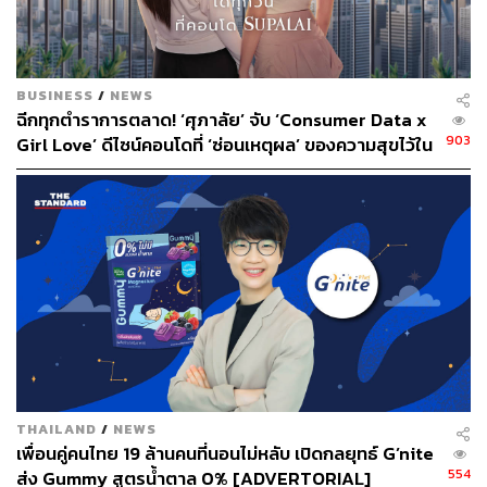
แข็งแรง แต่กลับไม่เป็นที่นิยมในไทย เนื่องจากต้องการเครื่อง
ที่น้ำหนักเบา สะดวกในการพกพามากกว่า หรือกรณีของ
กล้องที่ใช้ในการถ่ายทำชิ้นงานขนาดใหญ่ ความต้องการ
ของสินค้ากลุ่มนี้ก็ลดลง เนื่องจากเกิดสินค้าทดแทนขึ้นเป็น
BUSINESS
/
NEWS
กล้องขนาดเล็กและราคาที่ถูกกว่า ทำตลาดได้ดีกว่า ซึ่งนี่ยัง
ฉีกทุกตำราการตลาด! ‘ศุภาลัย’ จับ ‘Consumer Data x
เป็นโจทย์ที่พานาโซนิคต้องทำเรื่องการพัฒนาผลิตภัณฑ์
903
Girl Love’ ดีไซน์คอนโดที่ ‘ซ่อนเหตุผล’ ของความสุขไว้ใน
สำหรับตลาดลูกค้าองค์กรเพื่ออุดรูโหว่ที่มีอยู่
ทุกรายละเอียด ผ่านแคมเปญ ‘Wonderful Living’
[Advertorial]
สำหรับการรับรู้ของแบรนด์ (Brand Perception) พานาโซนิค
ในประเทศไทยยังถือว่าทำได้ดี ในปี 2561 นี้ขยับมาเท่ากับ
ระดับในเอเชียคืออันดับที่ 3 จากเดิมเป็นอันดับที่ 6 ในปี 2560
ผู้บริหารของพานาโซนิคย้ำว่าจะไม่แข่งขันด้านราคา แต่จะ
เน้นการสร้างสินค้าระดับพรีเมียมขึ้นมาแทน โดยจะเน้นเรื่อง
ไลฟ์สไตล์ของผู้บริโภคให้มากยิ่งขึ้น พร้อมประกาศเป้าหมาย
รายได้ในไทยปีนี้ที่ 9.5 หมื่นล้านบาท หรือเติบโต 4.4% ขณะ
นี้ยังไม่มีแผนลงทุนเพิ่มและไม่มีโครงการย้ายฐานการผลิตไป
ที่อื่นแต่อย่างใด
THAILAND
/
NEWS
เพื่อนคู่คนไทย 19 ล้านคนที่นอนไม่หลับ เปิดกลยุทธ์ G’nite
พิสูจน์อักษร:
ภาสิณี เพิ่มพันธุ์พงศ์
554
ส่ง Gummy สูตรน้ำตาล 0% [ADVERTORIAL]