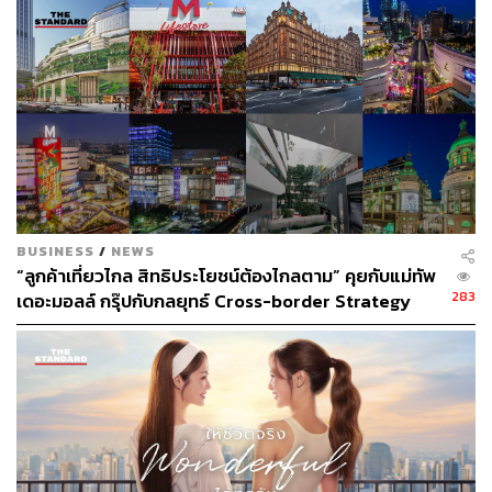
รองลงมาคือกลุ่มเครื่องใช้ไฟฟ้า โดยพานาโซนิคมีรายได้
จากสินค้ากลุ่มนี้ 32% ของทั้งตลาดโลก ซึ่งใกล้เคียงกับ
สัดส่วนรายได้ในประเทศไทยที่คิดเป็น 30% ถือเป็นอีกกลุ่ม
สินค้าสำคัญที่มีฐานลูกค้าอยู่พอสมควร ขณะที่รายได้จาก
กลุ่มสินค้าเพื่อการอยู่อาศัย เช่น หลอดไฟ ระบบปรับอากาศ
ระบบไฟฟ้า เป็นต้น มีรายได้เป็น 20% จากทั้งตลาดโลก และ
คิดเป็นสัดส่วน 9% สำหรับตลาดประเทศไทย
สิ่งที่ท้าทายและยังเป็นโจทย์ยากสำหรับพานาโซนิคคือการ
BUSINESS
/
NEWS
รุกตลาดในกลุ่มลูกค้าองค์กร (B2B) ซึ่งเป็นโซลูชันด้านการ
“ลูกค้าเที่ยวไกล สิทธิประโยชน์ต้องไกลตาม” คุยกับแม่ทัพ
เชื่อมต่อระบบ การบำรุงรักษาระบบ ซึ่งเกี่ยวข้องเกือบทุก
283
เดอะมอลล์ กรุ๊ปกับกลยุทธ์ Cross-border Strategy
อุตสาหกรรมสำคัญ มีรายได้ส่วนนี้จากทั้งตลาดโลก 14%
[ADVERTORIAL]
และสำหรับประเทศไทย พานาโซนิคยังเจาะตลาดนี้ได้น้อย
คิดเป็นสัดส่วนรายได้แค่ 2% เท่านั้น
ฮิเดคาสึยกตัวอย่างว่าตลาดคอมพิวเตอร์พกพาหรือแล็ปท็อป
สำหรับองค์กรของไทยเมื่อเทียบกับอเมริกาและยุโรปถือว่า
ต่างกันพอสมควร ในต่างประเทศจะเน้นเครื่องที่ทนทาน วัสดุ