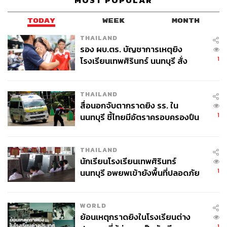
MOST POPULAR
TODAY
WEEK
MONTH
THAILAND
รอง ผบ.ตร. บัญชาการเหตุยิง
1
โรงเรียนเทพศิรินทร์ นนทบุรี สั่ง
ค้นหา 2 รอบยืนยันไร้คนติดค้าง พบ
ศพปู่-ย่าที่บ้านพักผู้ก่อเหตุ
THAILAND
สื่อนอกจับตากราดยิง รร. ใน
1
นนทบุรี ชี้ไทยมีอัตราครอบครองปืน
สูงในระดับต้นของภูมิภาค
THAILAND
นักเรียนโรงเรียนเทพศิรินทร์
1
นนทบุรี อพยพเข้ายังพื้นที่ปลอดภัย
ชั่วคราว หลังเหตุใช้อาวุธปืนภายใน
โรงเรียนคลี่คลาย
WORLD
ย้อนเหตุกราดยิงในโรงเรียนต่าง
1