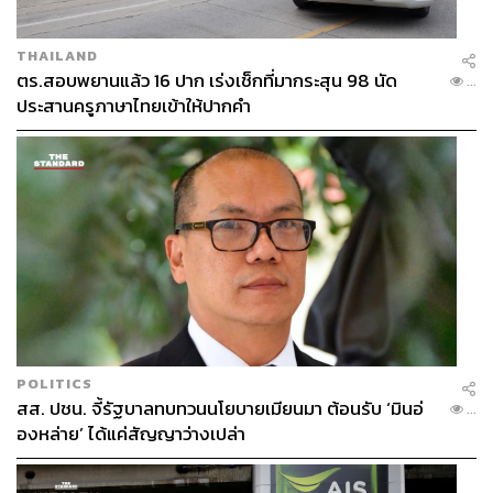
THAILAND
ตร.สอบพยานแล้ว 16 ปาก เร่งเช็กที่มากระสุน 98 นัด
...
ประสานครูภาษาไทยเข้าให้ปากคำ
POLITICS
สส. ปชน. จี้รัฐบาลทบทวนนโยบายเมียนมา ต้อนรับ ‘มินอ่
...
องหล่าย’ ได้แค่สัญญาว่างเปล่า