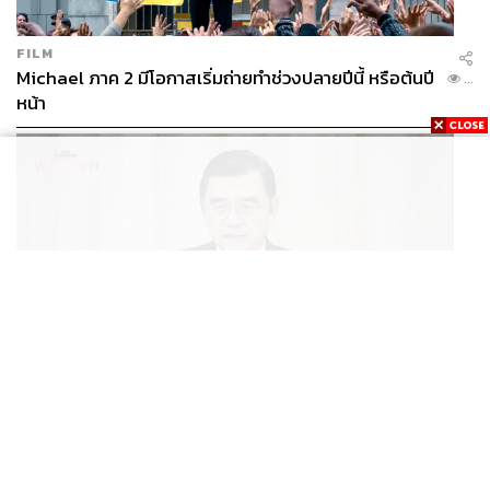
FILM
Michael ภาค 2 มีโอกาสเริ่มถ่ายทำช่วงปลายปีนี้ หรือต้นปี
...
หน้า
BUSINESS
/
ECONOMIC
ฮับ Data Center ไทย อย่าแลกกับค่าไฟแพง! CEO ภาค
...
อุตสาหกรรมชี้รัฐต้องคุมต้นทุนน้ำ-ไฟ