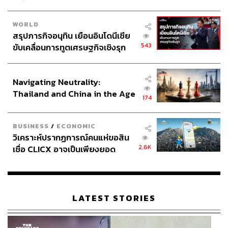
WORLD
สรุปภารกิจอนุทิน เยือนอินโดนีเซีย
543
ขับเคลื่อนการทูตเศรษฐกิจเชิงรุก
ประกาศหุ้นส่วนยุทธศาสตร์ไทย –
อินโดนีเซีย
Navigating Neutrality:
Thailand and China in the Age
174
of a New Global Order
BUSINESS
/
ECONOMIC
วิเคราะห์ปรากฏการณ์คนแห่ขอสิน
2.6K
เชื่อ CLICX อาจเป็นเพียงยอด
ภูเขาน้ำแข็ง ของปัญหาหนี้ครัว
เรือนไทยที่ถูกซุกไว้
LATEST STORIES