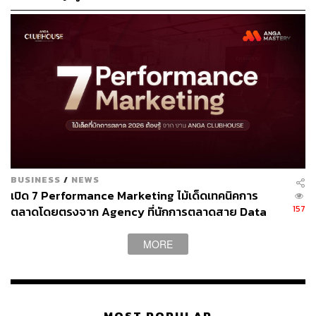
TAGS:
กลยุทธ์การตลาด
Panasonic
50
BUSINESS
/
NEWS
เปิด 7 Performance Marketing ไม้เด็ดเทคนิคการ
ABOUT THE AUTHOR
157
ตลาดโดยตรงจาก Agency ที่นักการตลาดสาย Data
มนต์ชัย วงษ์กิตติไกรวัล
ห้ามพลาด จาก ANGA MASTERY
นักข่าวธุรกิจและเจ้าของเพจ BizKlass
MORE