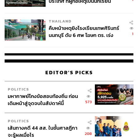
ประเทศ ที่ผู้ก่อเหตุเป็นนักเรียน
THAILAND
คืบหน้าเหตุยิงโรงเรียนเทพศิรินทร์
1
นนทบุรี ดับ 6 ศพ โฆษก ตร. เร่ง
สอบปมขโมยปืนปู่ก่อเหตุ
EDITOR'S PICKS
POLITICS
มหากาพย์โกงข้อสอบท้องถิ่น ก่อน
573
เดินหน้าสู่จุดจบในสัปดาห์นี้
POLITICS
เส้นทางคดี 44 สส. ในชั้นศาลฎีกา
208
จะรู้ผลเมื่อไร