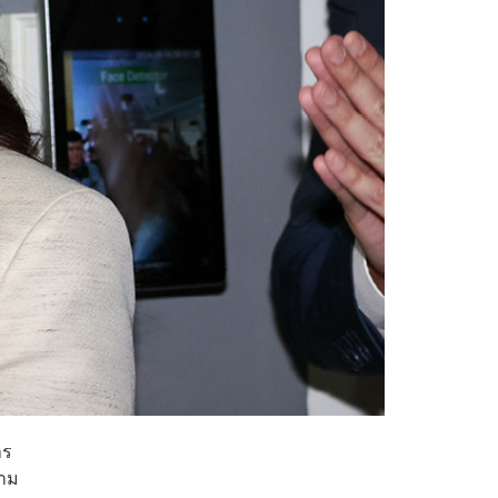
าร
ตาม