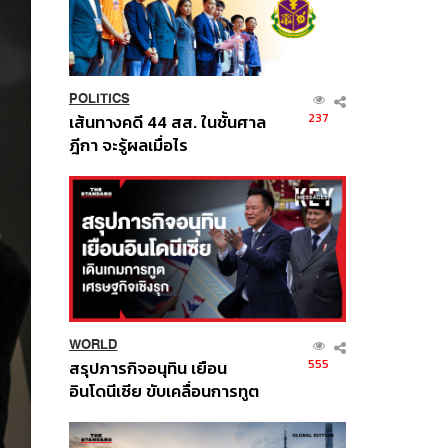
POLITICS
237
เส้นทางคดี 44 สส. ในชั้นศาล
ฎีกา จะรู้ผลเมื่อไร
WORLD
555
สรุปภารกิจอนุทิน เยือน
อินโดนีเซีย ขับเคลื่อนการทูต
เศรษฐกิจเชิงรุก ประกาศหุ้น
ส่วนยุทธศาสตร์ไทย –