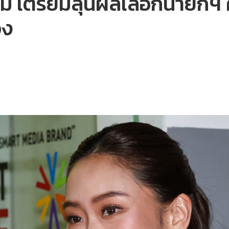
 เตรียมลุ้นผลเลือกนายกฯ คน
อง