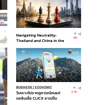
อินโดนีเซีย
Navigating Neutrality:
191
Thailand and China in the
Age of a New Global
Order
BUSINESS
/
ECONOMIC
2.7K
วิเคราะห์ปรากฏการณ์คนแห่
ขอสินเชื่อ CLICX อาจเป็น
เพียงยอดภูเขาน้ำแข็ง ของ