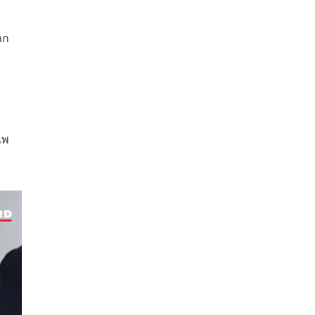
าก
แพ