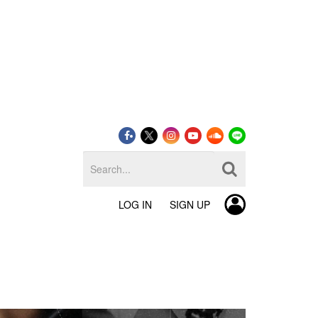
LOG IN
SIGN UP