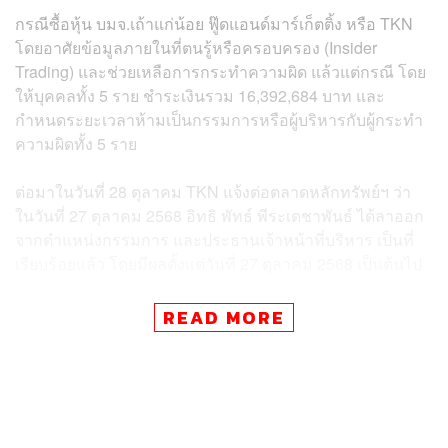
กรณีซื้อหุ้น บมจ.เถ้าแก่น้อย ฟู๊ดแอนด์มาร์เก็ตติ้ง หรือ TKN
โดยอาศัยข้อมูลภายในที่ตนรู้หรือครอบครอง (Insider
Trading) และช่วยเหลือการกระทำความผิด แล้วแต่กรณี โดย
ให้บุคคลทั้ง 5 ราย ชำระเงินรวม 16,392,684 บาท และ
กำหนดระยะเวลาห้ามเป็นกรรมการหรือผู้บริหารกับผู้กระทำ
ความผิดทั้ง 5 ราย
ต่อมาในวันที่ 28 ตุลาคม TKN แจ้งต่อตลาดหลักทรัพย์ฯ ว่า
ในวันที่ 27 ตุลาคม 2568 อิทธิ พัทธ์ พีระเดชาพันธ์ ได้ลาออก
จากตำแหน่งกรรมการ และประธานเจ้าหน้าที่บริหาร เป็นที่
เรียบร้อยแล้ว โดยมีผลตั้งแต่วันที่ 27 ตุลาคม 2568 เป็นต้นไป
ล่าสุด ที่ประชุมคณะกรรมการ (บอร์ด) TKN วันที่ 28 ตุลาคม
READ MORE
มีมติแต่งตั้ง อรพัทธ์ พีระเดชาพันธ์ เป็นประธานเจ้าหน้าที่
บริหาร (Chief Executive Officer) โดยระบุว่า อรพัทธ์ เป็นผู้
ร่วมดำเนินงานกับบริษัทมาตั้งแต่เริ่มต้น มีความรู้ ความ
สามารถ และประสบการณ์ เพื่อสานต่อภารกิจนำพาองค์กร
ก้าวสู่การเติบโตในอนาคต ทั้งในด้านการขยายตลาดต่าง