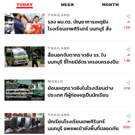
TODAY
WEEK
MONTH
THAILAND
รอง ผบ.ตร. บัญชาการเหตุยิง
1.5K
โรงเรียนเทพศิรินทร์ นนทบุรี สั่ง
23.3K
ค้นหา 2 รอบยืนยันไร้คนติดค้าง พบ
ศพปู่-ย่าที่บ้านพักผู้ก่อเหตุ
THAILAND
ABOUT THE AUTHOR
สื่อนอกจับตากราดยิง รร. ใน
1.4K
นนทบุรี ชี้ไทยมีอัตราครอบครองปืน
ประลองยุทธ ผงงอย
สูงในระดับต้นของภูมิภาค
THE STANDARD WEALTH Feature Editor
WORLD
ย้อนเหตุกราดยิงในโรงเรียนต่าง
1K
ประเทศ ที่ผู้ก่อเหตุเป็นนักเรียน
THAILAND
นักเรียนโรงเรียนเทพศิรินทร์
890
นนทบุรี อพยพเข้ายังพื้นที่ปลอดภัย