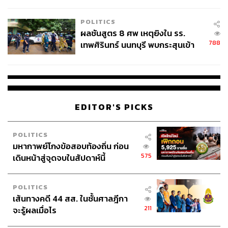
ชั่วคราว หลังเหตุใช้อาวุธปืนภายใน
โรงเรียนคลี่คลาย
POLITICS
ผลชันสูตร 8 ศพ เหตุยิงใน รร.
788
เทพศิรินทร์ นนทบุรี พบกระสุนเข้า
จุดสำคัญ ‘ศีรษะ-หน้าอก’ ครูถูกยิง
4 นัด จากระยะไกล
EDITOR'S PICKS
POLITICS
มหากาพย์โกงข้อสอบท้องถิ่น ก่อน
575
เดินหน้าสู่จุดจบในสัปดาห์นี้
POLITICS
เส้นทางคดี 44 สส. ในชั้นศาลฎีกา
211
จะรู้ผลเมื่อไร