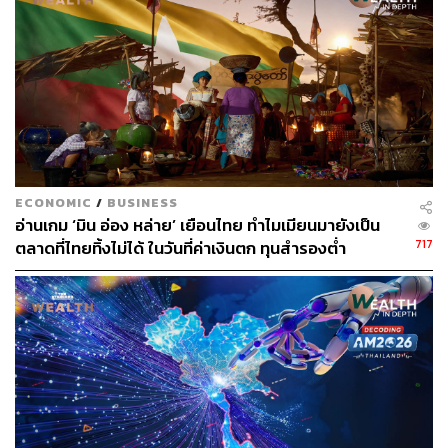
ความสัมพันธ์ทางครอบครัวระหว่างกรรมการและผู้บริหาร
เป็นพี่สาวของ อิทธิพัทธ์ พีระเดชาพันธ์ (ต๊อบ เถ้าแก่
น้อย อดีตซีอีโอ TKN)
เป็นน้องสาวของ ณัชชัชพงศ์ พีระเดชาพันธ์
ECONOMIC
/
BUSINESS
อ่านเกม ‘มิน อ่อง หล่าย’ เยือนไทย ทำไมเมียนมายังเป็น
วุฒิการศึกษา
717
ตลาดที่ไทยทิ้งไม่ได้ ในวันที่ค่าเงินตก ทุนสำรองต่ำ
ปริญญาโท รัฐประศาสนศาสตร์ มหาวิทยาลัย
รามคำแหง
ปริญญาตรี อุตสาหกรรมบริการ มหาวิทยาลัยรังสิต
การอบรมหลักสูตรกรรมการ
Directors Accreditation Program (DAP) รุ่น 86 ปี 2553