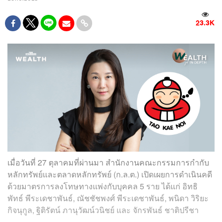
23.3K
เมื่อวันที่ 27 ตุลาคมที่ผ่านมา สำนักงานคณะกรรมการกำกับ
หลักทรัพย์และตลาดหลักทรัพย์ (ก.ล.ต.) เปิดเผยการดำเนินคดี
ด้วยมาตรการลงโทษทางแพ่งกับบุคคล 5 ราย ได้แก่ อิทธิ
พัทธ์ พีระเดชาพันธ์, ณัชชัชพงศ์ พีระเดชาพันธ์, พนิดา วิริยะ
กิจนุกูล, ฐิติรัตน์ ภานุวัฒน์วนิชย์ และ จักรพันธ์ ชาติปรีชา