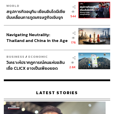
WORLD
สรุปภารกิจอนุทิน เยือนอินโดนีเซีย
544
ขับเคลื่อนการทูตเศรษฐกิจเชิงรุก
ประกาศหุ้นส่วนยุทธศาสตร์ไทย –
อินโดนีเซีย
Navigating Neutrality:
Thailand and China in the Age
176
of a New Global Order
BUSINESS
/
ECONOMIC
วิเคราะห์ปรากฏการณ์คนแห่ขอสิน
2.6K
เชื่อ CLICX อาจเป็นเพียงยอด
ภูเขาน้ำแข็ง ของปัญหาหนี้ครัว
เรือนไทยที่ถูกซุกไว้
LATEST STORIES