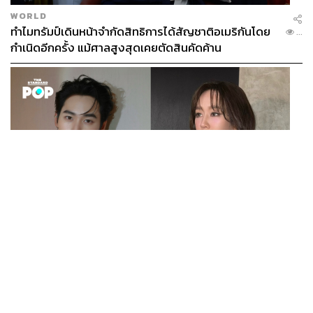
WORLD
ทำไมทรัมป์เดินหน้าจำกัดสิทธิการได้สัญชาติอเมริกันโดย
...
กำเนิดอีกครั้ง แม้ศาลสูงสุดเคยตัดสินคัดค้าน
ENTERTAINMENT
เก้า นพเก้า และ พาย รินรดา เตรียมร่วมงานกันใน ‘รสกาล
...
Enchanted Taste In Time’