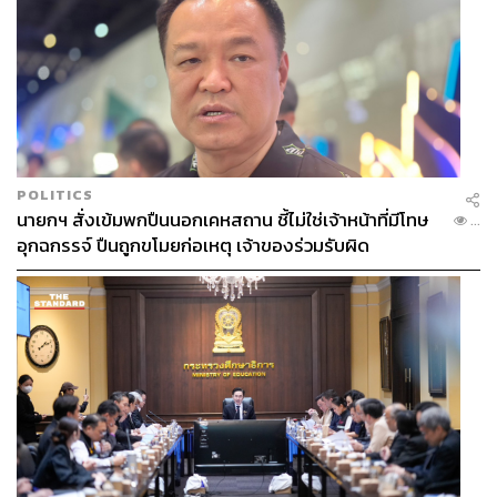
POLITICS
นายกฯ สั่งเข้มพกปืนนอกเคหสถาน ชี้ไม่ใช่เจ้าหน้าที่มีโทษ
...
อุกฉกรรจ์ ปืนถูกขโมยก่อเหตุ เจ้าของร่วมรับผิด