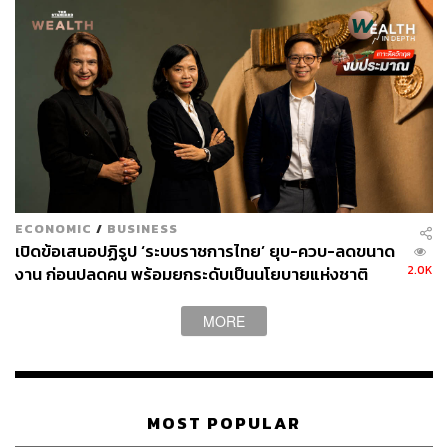
ปี 2547 – ปัจจุบัน กรรมการ บจก. เอ็นซีพี เทรดดิ้งแอนด์
ซัพพลาย
สามารถติดตาม THE STANDARD WEALTH
ผ่านแอปพลิเคชันต่างๆ ที่คุณสะดวกหรือใช้งานอยู่แล้วได้เลย
ECONOMIC
/
BUSINESS
เปิดข้อเสนอปฏิรูป ‘ระบบราชการไทย’ ยุบ-ควบ-ลดขนาด
TAGS:
ผู้บริหาร
TKN
อิทธิพัทธ์ พีระเดชาพันธ์
Insider Trading
WEALTH IN DEPTH
2.0K
งาน ก่อนปลดคน พร้อมยกระดับเป็นนโยบายแห่งชาติ
สำนักงานคณะกรรมการกำกับหลักทรัพย์และ
ตลาดหลักทรัพย์ (ก.ล.ต.)
MORE
การลงทุน
อรพัทธ์ พีระเดชาพันธ์
ตลาดหลักทรัพย์แห่งประเทศไทย (ตลท.)
การเงิน
เถ้าแก่น้อย
MOST POPULAR