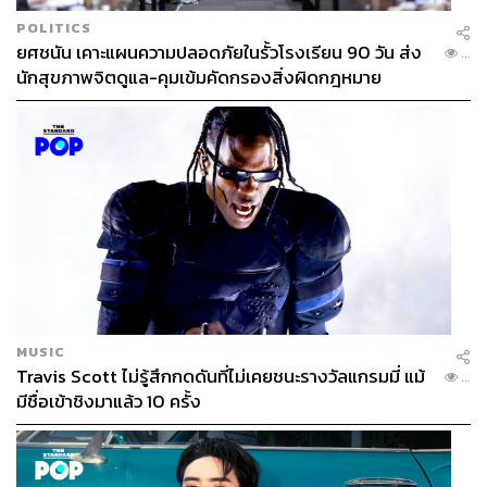
POLITICS
ยศชนัน เคาะแผนความปลอดภัยในรั้วโรงเรียน 90 วัน ส่ง
...
นักสุขภาพจิตดูแล-คุมเข้มคัดกรองสิ่งผิดกฎหมาย
MUSIC
Travis Scott ไม่รู้สึกกดดันที่ไม่เคยชนะรางวัลแกรมมี่ แม้
...
มีชื่อเข้าชิงมาแล้ว 10 ครั้ง