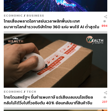
ประสบการณ์ทำงาน 5 ปีย้อนหลัง
ECONOMIC
/
BUSINESS
ไทยเสี่ยงพลาดโอกาสย่นเวลาพลิกฟื้นประเทศ
ปี 2552 – 2562กรรมการ บจก. ทเว็นตี้โฟร์ โปรเจ็คส์
894
ธนาคารโลกสำรวจบริษัทไทย 360 แห่ง พบใช้ AI ต่ำสุดใน
กลุ่ม ตามหลังเคนยาและไนจีเรียเกือบ 4 เท่า
ประวัติการทำงาน
ปี 2568 – ปัจจุบัน ประธานเจ้าหน้าที่บริหาร บมจ.เถ้าแก่
น้อย ฟู๊ดแอนด์มาร์เก็ตติ้ง
ปี 2563 – ปัจจุบัน กรรมการ บจก. เรนโบว์ โปรเจกต์
ปี 2561 – ปัจจุบัน กรรมการ บจก. จิ๊บว่าดี
ปี 2557 – ปัจจุบัน กรรมการ บจก. พีระเดชาพันธ์ โฮ
ลดิ้ง
ปี 2553 – ปัจจุบัน กรรมการ บจก. ดร.โทบิ
ECONOMIC
/
TECH
ปี 2552 – ปัจจุบัน กรรมการ บจก. เถ้าแก่น้อย เรสเตอร
ไทยโดนสหรัฐฯ ขึ้นกำแพงภาษี แต่เสียงลบบนโซเชียล
องท์ แอนด์แฟรนไชส์
237
กลับไม่ได้วิ่งไปที่วอชิงตัน 40% ย้อนกลับมาที่สินค้าจีน
ปี 2551 – ปัจจุบัน กรรมการ บจก. เถ้าแก่น้อย แคร์
ราคาถูกที่ทะลักจน SME ไทยสู้ไม่ไหว