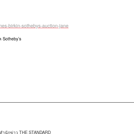
rmes-birkin-sothebys-auction-jane
ล Sotheby’s
์ สำนักข่าว THE STANDARD