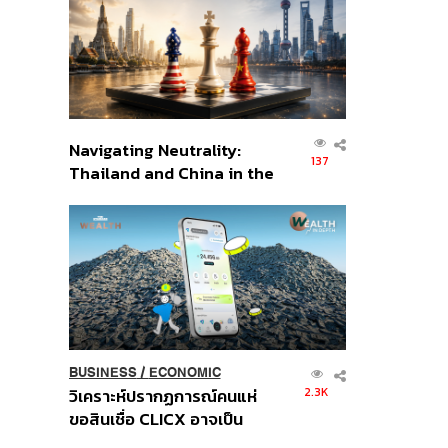
อินโดนีเซีย
Navigating Neutrality:
137
Thailand and China in the
Age of a New Global
Order
BUSINESS
/
ECONOMIC
2.3K
วิเคราะห์ปรากฏการณ์คนแห่
ขอสินเชื่อ CLICX อาจเป็น
เพียงยอดภูเขาน้ำแข็ง ของ