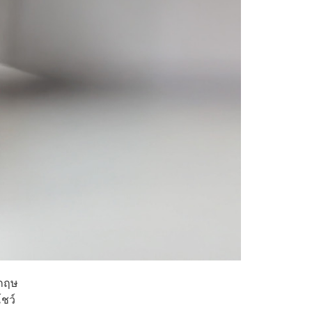
งกฤษ
โชว์