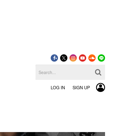
LOG IN
SIGN UP