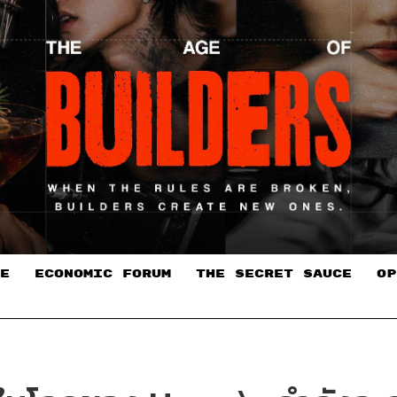
E
ECONOMIC FORUM
THE SECRET SAUCE​
OP