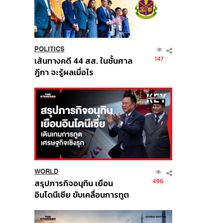
POLITICS
147
เส้นทางคดี 44 สส. ในชั้นศาล
ฎีกา จะรู้ผลเมื่อไร
WORLD
496
สรุปภารกิจอนุทิน เยือน
อินโดนีเซีย ขับเคลื่อนการทูต
เศรษฐกิจเชิงรุก ประกาศหุ้น
ส่วนยุทธศาสตร์ไทย –