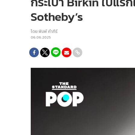
กระเป๋า Birkin ใบแร
Sotheby’s
โดย
พิมพ์ คำภีร์
06.06.2025