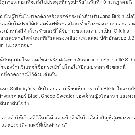
2 มิถุนายน ก่อนที่จะส่งไปประมูลที่กรุงปารีสในวันที่ 10 กรกฎาคมนี้
ป็นผู้ริเริ่มโปรเจกต์การรังสรรค์กระเป๋าสำหรับ Jane Birkin เมื่อป
ดไอคอนิกในประวัติศาสตร์แฟชั่นของโลก ทั้งเรื่องของราคาและควา
เป๋าหนังสีดำล้วน ที่ขณะนี้ได้รับการขนานนามว่าเป็น ‘Original
ย่างสายสะพายไหล่ แมตทีเรียลทองเหลือง และแสตมป์ตัวอักษรย่อ J.B
kin ในเวลาต่อมา
้กับมูลนิธิโรคเอดส์ของฝรั่งเศสอย่าง Association Solidarité Sida
เจ้าของร้านวินเทจก็ซื้อกระเป๋าไปโดยไม่เปิดเผยราคา ซึ่งขณะนี้
กที่คาดการณ์ไว้ด้วยเช่นกัน
แห่ง Sotheby’s ระดับโกลบอล เปรียบเทียบกระเป๋า Birkin ใบแรกก
ลอย่างสเวตเตอร์ Black Sheep Sweater ของเจ้าหญิงไดอานา และมง
ตื่นตาตื่นใจว่า
n อาจทำให้เกิดสถิติใหม่ได้ แต่เหนือสิ่งอื่นใด สิ่งสำคัญที่สุดของเรา
และประวัติศาสตร์ที่เป็นตำนาน”