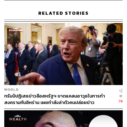
ฐานะสินทรัพย์ปลอดภัยเพิ่มมากขึ้น นับเป็นอีกปัจจัยที่ร่วม
หนุนให้ราคาทองคำสามารถสร้างระดับสูงสุดตลอดกาลได้
RELATED STORIES
เมื่อไม่นานมานี้ แม้ว่าราคาทองคำจะต้องเผชิญกับแรงกดดัน
จากทิศทางการปรับตัวขึ้นของค่าเงินดอลลาร์และอัตราผล
ตอบแทนพันธบัตรสหรัฐฯ ก็ตาม
ขณะเดียวกันในช่วงระยะหลังมานี้ในช่วงระยะหลังมานี้นัก
ลงทุนหันมาเก็งว่า ทรัมป์จะสามารถคว้าชัยในการเลือกตั้ง
ครั้งนี้เพิ่มมากขึ้น อันมีส่วนทำให้ค่าเงินดอลลาร์ได้รับแรงซื้อ
เก็งกำไรเพิ่มขึ้นตามไปด้วย ซึ่งแม้ว่าในปัจจุบันราคาทองคำ
จะยังทรงตัวได้ในระดับสูง แต่กระนั้นหากทรัมป์สามารถกลับ
มาดำรงตำแหน่งประธานาธิบดีได้อีกครั้ง หรือที่เรียกว่า
Trump 2.0 มีแนวโน้มที่ราคาทองคำอาจต้องเผชิญกับแรง
WORLD
กดดันที่อยู่ในระดับสูงยาวนาน เนื่องด้วยหากพิจารณาผลกระ
ทรัมป์ปฏิเสธข่าวลือสหรัฐฯ ขาดแคลนอาวุธในการทำ
ทบจากทิศทางนโยบายของทั้งทรัมป์และแฮร์ริสจะพบว่า ผลก
78
สงครามกับอิหร่าน เผยกำลังล่าตัวคนปล่อยข่าว
ระทบจากนโยบายของทรัมป์มีแนวโน้มส่งผลเชิงลบต่อราคา
ทองคำมากกว่าเมื่อเทียบกับแนวทางนโยบายของแฮร์ริส
ทั้งนี้ ด้วยการชูแนวคิดการนำสหรัฐอเมริกากลับมาเป็นใหญ่