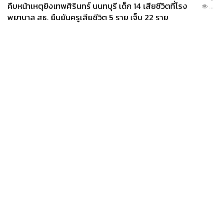
คืบหน้าเหตุยิงเทพศิรินทร์ นนทบุรี เด็ก 14 เสียชีวิตที่โรง
...
พยาบาล สธ. ยืนยันครูเสียชีวิต 5 ราย เจ็บ 22 ราย
News
Wealth
Pop
Podcast
Video
Now
Opinion
Careers
Events
Privacy
About
Contact
Policy
FOR
ADVERTISING
MEMBERSHIP