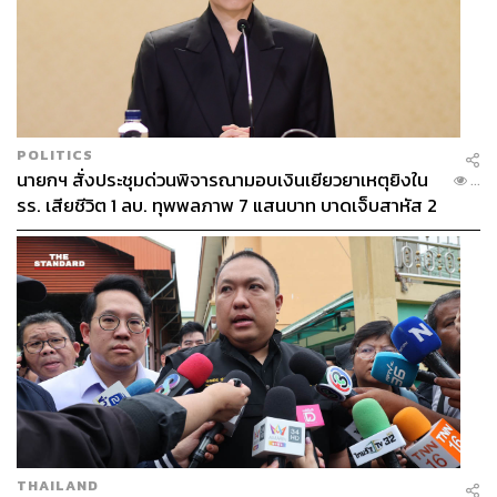
POLITICS
นายกฯ สั่งประชุมด่วนพิจารณามอบเงินเยียวยาเหตุยิงใน
...
รร. เสียชีวิต 1 ลบ. ทุพพลภาพ 7 แสนบาท บาดเจ็บสาหัส 2
แสนบาท บาดเจ็บเล็กน้อย 1 แสนบาท
THAILAND