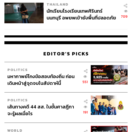
ของสหรัฐฯ ที่ 5.8 ล้านล้านดอลลาร์ภายใน 10 ปีข้างหน้า
THAILAND
จ่ายหนี้-แอบระบุแบรนด์
ขณะที่ในระยะเวลาที่เท่ากัน แนวโน้มการดำเนินนโยบาย
นักเรียนโรงเรียนเทพศิรินทร์
ของแฮร์ริสมีแนวโน้มเพิ่มการขาดดุลดังกล่าวที่ 1.2 ล้านล้าน
709
นนทบุรี อพยพเข้ายังพื้นที่ปลอดภัย
ดอลลาร์ หรือกล่าวได้ว่าทรัมป์มีแนวโน้มเพิ่มการขาดดุลงบ
ชั่วคราว หลังเหตุใช้อาวุธปืนภายใน
ประมาณของสหรัฐฯ รุนแรงกว่าแฮร์ริสเกือบ 5 เท่า
โรงเรียนคลี่คลาย
ด้วยแนวโน้มการขาดดุลทางการคลังของสหรัฐฯ ที่เพิ่มมาก
ขึ้น ส่งผลให้การออกพันธบัตรมีแนวโน้มมากขึ้นไปด้วย นับ
EDITOR'S PICKS
เป็นอีกปัจจัยที่จะคอยหนุนให้อัตราผลตอบแทนพันธบัตร
สหรัฐฯ ยังคงค้างตัวอยู่ในระดับสูงหรือไม่ได้ปรับตัวลงมาดังที่
POLITICS
ถูกประเมินไว้ ค่าเงินดอลลาร์จึงมีแนวโน้มได้รับแรงหนุนด้วย
มหากาพย์โกงข้อสอบท้องถิ่น ก่อน
เช่นกัน ซึ่งทั้งหมดที่กล่าวมานี้นับว่าไม่ใช่สถานการณ์เชิง
551
เดินหน้าสู่จุดจบในสัปดาห์นี้
บวกของราคาทองคำเท่าใดนัก
POLITICS
สามารถติดตาม THE STANDARD WEALTH
เส้นทางคดี 44 สส. ในชั้นศาลฎีกา
ผ่านแอปพลิเคชันต่างๆ ที่คุณสะดวกหรือใช้งานอยู่แล้วได้เลย
191
จะรู้ผลเมื่อไร
WORLD