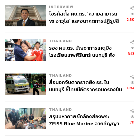
การมีรายรับทางภาษีที่เพิ่มมากขึ้น อันนำไปสู่การประเมินถึง
INTERVIEW
ไขรหัสตั้ง ผบ.ตร. ‘ความสามารถ
นโยบายที่เกี่ยวข้องกับภาษีบุคคลธรรมดาและนิติบุคคลใน
2.3K
vs อาวุโส’ และอนาคตการปฏิรูปสี
สหรัฐฯ โดยหลายฝ่ายคาดการณ์ว่าหากทรัมป์กลับมาดำรง
กากี กับ พล.ต.อ. เอก อังสนานนท์
ตำแหน่งอีกครั้ง มีแนวโน้มที่เขาจะหาช่องทางในการปรับลด
ภาษีเพิ่มมากขึ้น และไม่มีเป้าหมายต่อการเก็บภาษีของผู้ที่มี
THAILAND
ความมั่งคั่งสูงอย่างที่อาจจะเกิดขึ้น หากแฮร์ริสสามารถคว้า
รอง ผบ.ตร. บัญชาการเหตุยิง
ชัยชนะในการเลือกตั้งสหรัฐฯ
843
โรงเรียนเทพศิรินทร์ นนทบุรี สั่ง
ค้นหา 2 รอบยืนยันไร้คนติดค้าง พบ
นักวิเคราะห์บางคนแสดงความกังวลว่าช่องว่างระหว่างราย
ศพปู่-ย่าที่บ้านพักผู้ก่อเหตุ
ได้และรายจ่ายของรัฐบาลสหรัฐฯ จะยิ่งขยายตัวมากขึ้น โดย
THAILAND
รายจ่ายยังคงมีแนวโน้มอยู่ในระดับสูง แม้ว่าจะมีการตัดค่า
สื่อนอกจับตากราดยิง รร. ใน
ใช้จ่ายเกี่ยวกับสวัสดิการบางส่วนออกแล้วก็ตาม ทำให้
804
นนทบุรี ชี้ไทยมีอัตราครอบครองปืน
ประเด็นหนี้สาธารณะของสหรัฐฯ อาจยิ่งทวีความน่ากังวลขึ้น
สูงในระดับต้นของภูมิภาค
หากทรัมป์กลับมาดำรงตำแหน่งอีกครั้ง
THAILAND
สรุปมหากาพย์กล้องส่องพระ
ทั้งนี้ ผลการศึกษาจากแบบจำลองงบประมาณของเพนน์วอร์
711
ZEISS Blue Marine จากสัญญา
ตัน (Penn Wharton Budget Model) พบว่า แนวโน้มการ
ผลิต 8.3 ล้าน สู่ข้อพิพาท ‘มา
ดำเนินนโยบายของทรัมป์อาจเพิ่มการขาดดุลงบประมาณ
เวลล์ฯ’ ฟ้อง ‘โทน บางแค’ ผิดนัด