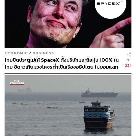
อีกครั้ง หรือ Make America Great Again (MAGA) สิ่งหนึ่งที่
ทรัมป์มีแนวโน้มให้ความสำคัญคือ ความแข็งแกร่งของค่า
เงินดอลลาร์ สอดคล้องกับเมื่อไม่นานมานี้ทรัมป์มีการ
ประกาศกร้าวที่จะขึ้นคิดภาษีนำเข้าด้วยอัตรา 100.0%
สำหรับประเทศที่เลิกใช้เงินดอลลาร์ ขณะที่ก่อนหน้านี้
นโยบายการตั้งกำแพงภาษีของทรัมป์อยู่ที่ 10.0-20.0%
สำหรับการนำเข้าสินค้าจากทุกประเทศ และราว 60.0% หรือ
ECONOMIC
/
BUSINESS
มากกว่า เฉพาะการนำเข้าสินค้าจากจีน ซึ่งมีความเป็นไปได้
ไทยปิดประตูไม่ให้ SpaceX ตั้งบริษัทและถือหุ้น 100% ใน
ว่านโยบายดังกล่าวมีจุดประสงค์ที่จะตอบโต้ความพยายาม
224
ไทย ชี้ดาวเทียมวงโคจรต่ำเป็นเรื่องอธิปไตย ไม่ยอมแลก
ลดความสำคัญของเงินดอลลาร์ (De-dollarization) โดย
ในโต๊ะเจรจาการค้า
เฉพาะจากกลุ่ม BRICS
อย่างไรก็ดี นักวิเคราะห์คาดว่าหลายประเทศที่ถูกตั้งกำแพง
ภาษีมีแนวโน้มแก้ปัญหาด้วยการควบคุมระดับของค่าเงิน
ประเทศตนเอง เพื่อรักษาระดับราคาขายสินค้าในสินค้าให้สูง
ไปจากเดิมไม่มากนัก แม้มีต้นทุนทางภาษีที่สูงขึ้น ซึ่งการ
ตอบโต้เช่นนี้มีแนวโน้มสร้างแรงหนุนให้กับค่าเงินดอลลาร์
เป็นอย่างมาก แต่ขณะเดียวกันทรัมป์มีแนวโน้มเข้มงวดกับ