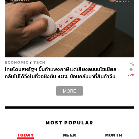
ราคาการใช้จ่ายด้านการบริโภคส่วนบุคคล (
PCE
) เร่งตัวเพิ่ม
ขึ้นอีก 1.20% ขณะที่ PCE พื้นฐาน หรือ Core PCE มีแนว
โน้มเร่งตัวเพิ่มขึ้นอีก 1.40% ซึ่งการเร่งตัวขึ้นของตัวเลขดัง
กล่าวมีศักยภาพในการชี้นำให้ Fed ตัดสินใจค้างอัตรา
ดอกเบี้ยไว้ในระดับที่สูงกว่าที่คาดการณ์ของหลายฝ่าย
สถานการณ์เช่นนี้มีแนวโน้มหนุนการปรับตัวขึ้นของค่าเงิน
ดอลลาร์และอัตราผลตอบแทนพันธบัตรสหรัฐฯ
ECONOMIC
/
TECH
คาดการณ์ข้างต้นสอดคล้องกับผลสำรวจของ The Wall
ไทยโดนสหรัฐฯ ขึ้นกำแพงภาษี แต่เสียงลบบนโซเชียล
Street Journal ในช่วงต้นเดือนตุลาคม หรือหนึ่งเดือนก่อนถึง
220
กลับไม่ได้วิ่งไปที่วอชิงตัน 40% ย้อนกลับมาที่สินค้าจีน
การเลือกตั้งสหรัฐฯ บ่งชี้ว่า 68% ของนักเศรษฐศาสตร์คาด
ราคาถูกที่ทะลักจน SME ไทยสู้ไม่ไหว
การณ์ว่าภายใต้การนำของทรัมป์ระดับราคาสินค้าและ
MORE
บริการจะเร่งตัวขึ้นรุนแรงกว่าเมื่อเทียบกับการนำของแฮร์ริส
สอดคล้องกับคาดการณ์ของนักเศรษฐศาสตร์ราว 61% ที่ชี้ว่า
อัตราดอกเบี้ยของ Fed มีแนวโน้มค้างตัวในระดับที่สูงกว่า
ภายใต้การนำของทรัมป์
MOST POPULAR
อีกประเด็นหนึ่งที่สืบเนื่องกัน การตั้งกำแพงภาษีของทรัมป์
TODAY
WEEK
MONTH
คาดว่าจะอยู่ในสมมติฐานที่สหรัฐฯ จะได้รับประโยชน์จาก