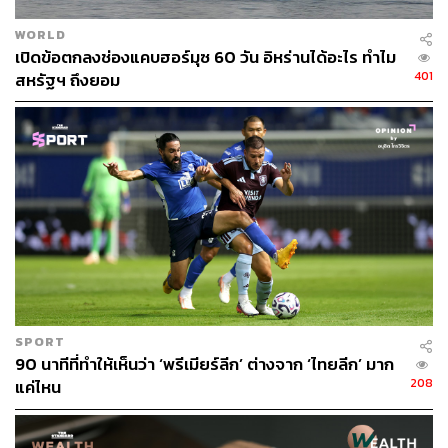
การจับตาความเคลื่อนไหวของค่าเงินประเทศคู่ค้า ทำให้วิธี
การแก้ปัญหาดังกล่าวอาจทำได้เพียงระยะหนึ่ง
WORLD
เปิดข้อตกลงช่องแคบฮอร์มุซ 60 วัน อิหร่านได้อะไร ทำไม
ท้ายที่สุดการตั้งกำแพงภาษีของทรัมป์มีแนวโน้มทำให้ระดับ
401
สหรัฐฯ ถึงยอม
สินค้าและบริการในสหรัฐฯ ปรับตัวสูงขึ้น ซึ่งนับเป็นการลด
อำนาจซื้อของผู้บริโภคสหรัฐฯ และบั่นทอนศักยภาพในการ
แข่งขันของผู้ผลิตในสหรัฐฯ โดยจากการวิเคราะห์ของ
American Action Forum ชี้ว่า กรณีที่สหรัฐฯ ขึ้นภาษีสินค้า
จากทุกประเทศด้วยอัตรา 10.0% มีแนวโน้มเพิ่มต้นทุนค่าใช้
จ่ายให้กับครัวเรือนสหรัฐฯ ที่ราว 2,350 ดอลลาร์ต่อครัวเรือน
ขณะที่เมื่อพิจารณากรณีที่สหรัฐฯ ตั้งภาษีจากจีนด้วยอัตรา
60.0% พบว่า ต้นทุนค่าใช้จ่ายดังกล่าวอาจเพิ่มขึ้นสูงสุดที่
ระดับ 3,900 ดอลลาร์ต่อครัวเรือน
ระดับราคาการใช้จ่ายที่เพิ่มสูงขึ้นดังกล่าวมีแนวโน้มดัน
SPORT
90 นาทีที่ทำให้เห็นว่า ‘พรีเมียร์ลีก’ ต่างจาก ‘ไทยลีก’ มาก
ระดับเงินเฟ้อสหรัฐฯ ให้ค้างตัวในระดับสูง สร้างความเสี่ยงต่อ
208
แค่ไหน
การบรรลุเป้าหมายด้านเงินเฟ้อของธนาคารกลางสหรัฐฯ
(Fed) โดยนักเศรษฐศาสตร์จาก Deutsche Bank คาดการณ์
ว่านโยบายการตั้งกำแพงภาษีของทรัมป์มีแนวโน้มทำให้ดัชนี