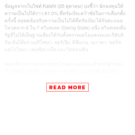
ข้อมูลจากเว็บไซต์ Kalshi (25 ตุลาคม) บ่งชี้ว่า นักลงทุนให้
ความเป็นไปได้ราว 61.0% ที่ทรัมป์จะคว้าชัยในการเลือกตั้ง
ครั้งนี้ สอดคล้องกับความเป็นไปได้ที่ทรัมป์จะได้รับคะแนน
โหวตจาก 6 ใน 7 สวิงสเตท (Swing State) อนึ่ง สวิงสเตทคือ
รัฐที่ไม่ได้เป็นฐานเสียงให้กับทั้งพรรคเดโมแครตและรีพับลิ
กัน อันได้แก่ แอริโซนา, จอร์เจีย, มิชิแกน, เนวาดา, นอร์ท
แคโรไลนา, เพนซิลเวเนีย และวิสคอนซิน
ขณะที่จากการรวบรวมทุกโพลคะแนนนิยมทั่วสหรัฐฯ ของ
เว็บไซต์ 270toWin (25 ตุลาคม) พบว่า แฮร์ริสยังคงได้รับ
คะแนนนิยมเหนือกว่าทรัมป์ แต่เหนือกว่าเพียง 0.6% โดยจาก
เว็บไซต์นี้พบความเป็นไปได้ที่แฮร์ริสจะได้รับคะแนนจาก 3
READ MORE
ใน 7 สวิงสเตทนั่นคือ รัฐมิชิแกน เนวาดา และวิสคอนซิน แต่
ความน่าสนใจอยู่ที่รัฐที่นับเป็นฐานเสียงสำคัญของทรัมป์และ
รีพับลิกันอย่างฟลอริดาและเท็กซัส กลับพบคะแนนนิยมของ
ทรัมป์ที่เหนือกว่าแฮร์ริสเพียง 6.6% และ 5.6% ตามลำดับ
ทั้งนี้ ระบบการเลือกตั้งสหรัฐฯ จะเป็นการให้ผู้มีสิทธิเลือกตั้ง