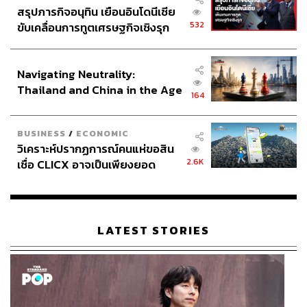
สรุปภารกิจอนุทิน เยือนอินโดนีเซีย
532
ขับเคลื่อนการทูตเศรษฐกิจเชิงรุก
TAGS:
ราคาทองคำ
เศรษฐกิจสหรัฐฯ
ทองคำ
ประกาศหุ้นส่วนยุทธศาสตร์ไทย –
Donald Trump
US Election
การลงทุน
Opinion
อินโดนีเซีย
Democratic Party
Navigating Neutrality:
Thailand and China in the Age
164
of a New Global Order
BUSINESS
/
ECONOMIC
วิเคราะห์ปรากฏการณ์คนแห่ขอสิน
2.6K
เชื่อ CLICX อาจเป็นเพียงยอด
ภูเขาน้ำแข็ง ของปัญหาหนี้ครัว
622
เรือนไทยที่ถูกซุกไว้
LATEST STORIES
ABOUT THE AUTHOR
ฐิภา นววัฒนทรัพย์
ประธานเจ้าหน้าที่บริหาร บริษัท วายแอลจี บูล
เลี่ยน แอนด์ ฟิวเจอร์ส จำกัด (YLG)