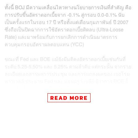
ทั้งนี้ BOJ มีความเคลื่อนไหวทางนโยบายการเงินที่สำคัญ คือ
การปรับขึ้นอัตราดอกเบี้ยจาก -0.1% สู่กรอบ 0.0-0.1% นับ
เป็นครั้งแรกในรอบ 17 ปี หรือตั้งแต่เดือนกุมภาพันธ์ ปี 2007
ซึ่งถือเป็นปิดฉากการใช้อัตราดอกเบี้ยติดลบ (Ultra-Loose
Rate) และมาพร้อมกับการยกเลิกการดำเนินมาตรการ
ควบคุมกรอบอัตราผลตอบแทน (YCC)
ขณะที่ Fed และ BOE แม้ยังมีมติคงอัตราดอกเบี้ยเช่นกันที่
ระดับ 5.25-5.50% และ 5.25% ตามลำดับ แต่กระนั้น จากราย
ละเอียดเอกสารผลการประชุม และการแถลงผลของ เจอโรม
พาวเวลล์ ประธาน Fed และ แอนดรูว์ เบลีย์ ผู้ว่าการ BOE ก็
นับว่าได้ชี้นำความเคลื่อนไหวในมุมมองของนักลงทุนต่อ
ประเด็นอัตราดอกเบี้ยของธนาคารกลางทั้ง 2 แห่ง รวมถึง
READ MORE
ภาพรวมของแนวโน้มการปรับลดอัตราดอกเบี้ยของธนาคาร
กลางชั้นนำของโลกเช่นกัน
อย่างไรก็ดี การประชุมที่นับว่าสร้างผลกระทบต่อมุมมองของ
นักลงทุนเป็นอย่างมากและเหนือความคาดหมาย กลับไม่ใช่