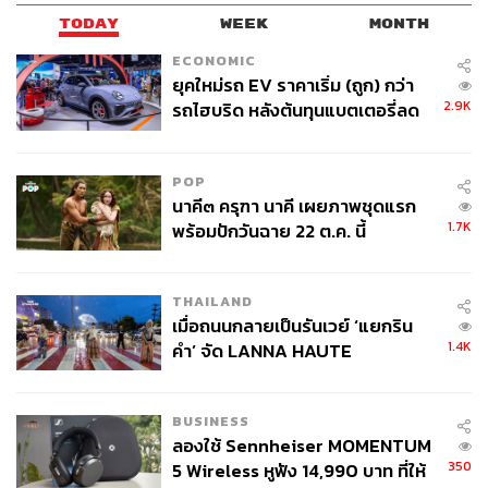
TODAY
WEEK
MONTH
อีกประการหนึ่ง จากทั้งเอกสารผลการประชุม FOMC และ
ECONOMIC
การแถลงของ เจอโรม พาวเวลล์ ประธาน Fed ในรอบนี้ นับ
ยุคใหม่รถ EV ราคาเริ่ม (ถูก) กว่า
เป็นอีกครั้งที่ชี้ว่า Fed ยังไม่อาจสามารถระบุถึงช่วงเวลาใน
2.9K
รถไฮบริด หลังต้นทุนแบตเตอรี่ลด
การเริ่มปรับลดอัตราดอกเบี้ยได้ ยิ่งไปกว่านั้น พาวเวลล์ได้
ลง - จีนแห่บุกตลาดเกิดใหม่
ระบุว่า Fed มีความพร้อมต่อการตรึงอัตราดอกเบี้ยไว้ใน
ระดับสูงที่ยาวนาน หากสถานการณ์ทางเศรษฐกิจบ่งชี้ว่า
POP
จำเป็น
นาคี๓ ครุฑา นาคี เผยภาพชุดแรก
1.7K
พร้อมปักวันฉาย 22 ต.ค. นี้
จากข้างต้น สถานการณ์ที่เกิดขึ้นภายหลังการปรับลดอัตรา
ดอกเบี้ยของ SNB นั่นคือ นักลงทุนมีการเพิ่มมุมมองเชิงบวก
ต่อแนวโน้มการปรับลดอัตราดอกเบี้ยของ Fed, ECB และ
THAILAND
เมื่อถนนกลายเป็นรันเวย์ ‘แยกริน
BOE ในเดือนมิถุนายนนี้ แต่หากเทียบจากสถานการณ์ทาง
1.4K
คำ’ จัด LANNA HAUTE
เศรษฐกิจ เงินเฟ้อ รวมไปถึงการส่งสัญญาณของธนาคาร
COUTURE กลางสายฝน
กลางแต่ละแห่งที่กล่าวไป พบว่า Fed มีศักยภาพในการตรึง
อัตราดอกเบี้ยไว้ในระดับสูงที่ยาวนานมากกว่าธนาคารกลาง
BUSINESS
แห่งอื่น สถานการณ์เช่นนี้ผลักดันให้ค่าเงินดอลลาร์มีมุมมอง
ลองใช้ Sennheiser MOMENTUM
เชิงบวกเพิ่มขึ้น สะท้อนผ่านทิศทางการปรับตัวขึ้นของค่าเงิน
350
5 Wireless หูฟัง 14,990 บาท ที่ให้
ดอลลาร์และการทรงตัวในระดับสูงของอัตราผลตอบแทน