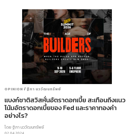
/
OPINION
ฐิภา นววัฒนทรัพย์
แบงก์ชาติสวิสหั่นอัตราดอกเบี้ย สะเทือนถึงแนว
โน้มอัตราดอกเบี้ยของ Fed และราคาทองคำ
อย่างไร?
โดย
ฐิภา นววัฒนทรัพย์
02.04.2024