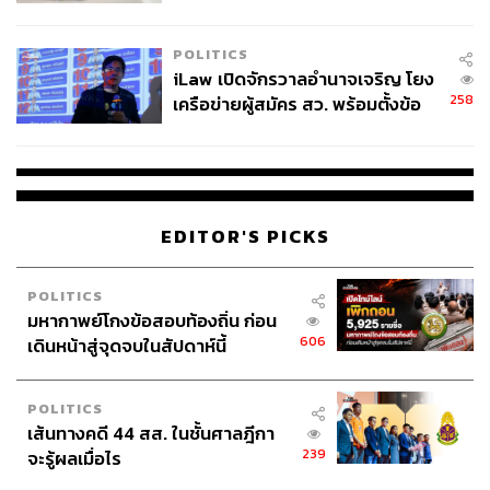
ผู้ใช้ถอดเปลี่ยนแบตเองได้ ก่อนกฎ
พันธบัตรสหรัฐฯ
EU บังคับปีหน้า
POLITICS
ขณะเดียวกัน เนื่องด้วยตลาดยังคงมีมุมมองเชิงบวกต่อแนว
iLaw เปิดจักรวาลอำนาจเจริญ โยง
โน้มการปรับลดอัตราดอกเบี้ยของ Fed ประกอบกับนักลงทุน
258
เครือข่ายผู้สมัคร สว. พร้อมตั้งข้อ
เริ่มประเมินถึงมูลค่าที่สูงเกินไป (Overvalued) ของหุ้นสหรัฐฯ
สังเกตลงสมัครตรงคุณสมบัติหรือ
จากการปรับตัวขึ้นทำสถิติสูงสุดใหม่อย่างต่อเนื่องในช่วงที่
ไม่
ผ่านมา โดยสถาบันการเงินรายใหญ่อย่าง JPMorgan Chase
ได้แสดงความกังวลต่อประเด็นดังกล่าวเช่นกันว่า หุ้นสหรัฐฯ
อาจมีการปรับฐานครั้งใหญ่ในระยะอันใกล้นี้ ประเด็นดัง
EDITOR'S PICKS
กล่าวมีแนวโน้มทำให้ทองคำถูกเข้าซื้อเพิ่มมากขึ้น เพื่อ
บริหารความเสี่ยงของพอร์ตการลงทุน
POLITICS
มหากาพย์โกงข้อสอบท้องถิ่น ก่อน
ด้วยเหตุนี้ ราคาทองคำจึงมีการปรับตัวขึ้นอย่างต่อเนื่อง จาก
606
เดินหน้าสู่จุดจบในสัปดาห์นี้
ปัจจัยหนุนอย่างแนวโน้มการปรับลดอัตราดอกเบี้ยของ
ธนาคารกลางชั้นนำที่รวมถึง Fed และแรงซื้อในฐานะ
POLITICS
สินทรัพย์ปลอดภัย โดยล่าสุดราคาทองคำได้ทำสถิติสูงสุด
เส้นทางคดี 44 สส. ในชั้นศาลฎีกา
ตลอดกาลครั้งใหม่ที่ระดับ 2,333.48 ดอลลาร์ต่อออนซ์
239
จะรู้ผลเมื่อไร
ท่ามกลางค่าเงินดอลลาร์ที่สามารถยืนเหนือระดับดัชนี 104.5