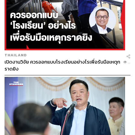
366
ABOUT THE AUTHOR
ฐิภา นววัฒนทรัพย์
ประธานเจ้าหน้าที่บริหาร บริษัท วายแอลจี บูล
THAILAND
เลี่ยน แอนด์ ฟิวเจอร์ส จำกัด (YLG)
เปิดงานวิจัย ควรออกแบบโรงเรียนอย่างไรเพื่อรับมือเหตุก
...
ราดยิง