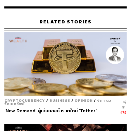
กับแนวโน้มการคงอัตราดอกเบี้ยของธนาคารกลางชั้นนำ
แห่งอื่น ทำให้เมื่อมติดังกล่าวออกมาค่าเงินฟรังก์สวิสจึงปรับ
ตัวร่วงลงอย่างฉับพลัน สร้างแรงกดดันให้ค่าเงินยูโรและค่า
RELATED STORIES
เงินปอนด์อ่อนค่าลงร่วมด้วย
ทั้งนี้ SNB ได้ชี้แจงเหตุผลต่อการปรับลดอัตราดอกเบี้ยดัง
กล่าว โดยระบุถึงการประเมินระดับเงินเฟ้อในสวิตเซอร์แลนด์
ที่มีแนวโน้มอยู่ ณ ระดับ 1.4%, 1.2% และ 1.1% ในปี 2024,
2025 และ 2026 ตามลำดับ ซึ่งถือว่าเป็นระดับตามกรอบเป้า
หมายเงินเฟ้อของ SNB ที่ 0.0-2.0% จึงเอื้อให้ SNB สามารถ
ลดระดับความเข้มงวดของการดำเนินนโยบายการเงินลงได้
อนึ่ง การดำเนินการดังกล่าวของ SNB ได้สร้างความ
เคลื่อนไหวทางมุมมองของนักลงทุนอย่างมีนัยสำคัญ เนื่อง
CRYPTOCURRENCY
/
BUSINESS
/
OPINION
/
ฐิภา นว
วัฒนทรัพย์
ด้วยการปรับลดครั้งนี้ถือเป็นการปรับลดครั้งแรกในรอบ 9 ปี
‘New Demand’ ผู้เล่นทองคำรายใหม่ ‘Tether’
ของ SNB อีกทั้งยังเป็นธนาคารกลางชาติแรกของกลุ่ม
478
ประเทศเศรษฐกิจ G10 ที่ปรับลดอัตราดอกเบี้ย จึงได้ยกระดับ
มุมมองเชิงบวกของนักลงทุนต่อแนวโน้มการปรับลดอัตรา