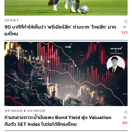
(CPI) และดัชนีราคาผู้ผลิต (PPI) เดือนกุมภาพันธ์ ที่ยังคงออก
มาเร่งตัวขึ้นสูงกว่าคาดการณ์ โดยหากพิจารณา PPI เมื่อ
เทียบเป็นรายเดือน พบว่าขยายตัวถึง 0.6% ถือเป็นการเร่งตัว
SPORT
90 นาทีที่ทำให้เห็นว่า ‘พรีเมียร์ลีก’ ต่างจาก ‘ไทยลีก’ มาก
ขึ้นมากที่สุดในรอบ 6 เดือน หรือนับตั้งเดือนสิงหาคมปีที่ผ่าน
323
แค่ไหน
มา ซึ่งการเพิ่มขึ้นสูงกว่าคาดการณ์ของทั้ง CPI และ PPI นั้น
เป็นทิศทางต่อเนื่องจากเดือนมกราคม บ่งชี้ถึงความเสี่ยงที่
เพิ่มมากขึ้นในการบรรลุเป้าหมายด้านเงินเฟ้อของ Fed
จากแนวโน้มของเงินเฟ้อดังกล่าวทำให้บางส่วนของตลาดเริ่ม
ให้ความเป็นไปได้ที่ Fed อาจลดคาดการณ์ต่อขนาดการปรับ
ลดอัตราดอกเบี้ยในปีนี้ลง จึงมีผลให้ช่วงก่อนการเปิดเผยผล
การประชุม FOMC ค่าเงินดอลลาร์และอัตราผลตอบแทน
พันธบัตรสหรัฐฯ มีการปรับตัวขึ้น นับเป็นปัจจัยที่คอยกดดัน
การปรับตัวขึ้นของราคาทองคำ
OPINION
/
OPINION
อย่างไรก็ดี เมื่อ Fed ยังคงคาดการณ์ต่อขนาดการปรับลด
ท่ามกลางภาวะน้ำมันแพง Bond Yield พุ่ง Valuation
อัตราดอกเบี้ยไว้ที่ 3 ครั้งตามเดิม ซึ่งสอดคล้องกับที่ตลาดคาด
155
ตึงตัว SET Index ไปต่อได้อีกแค่ไหน
หวัง ตลาดจึงมีการเพิ่มมุมมองเชิงบวกต่อประเด็นอัตรา