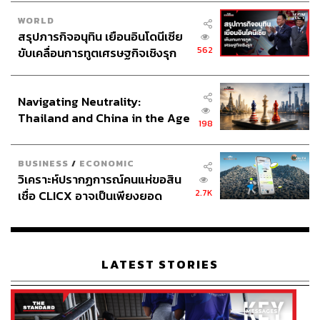
ซึ่งนับว่าเป็นสถานการณ์ที่อาจไม่ได้เห็นบ่อยมากนัก จึง
แนะนำนักลงทุนจับตาภาวะทางเศรษฐกิจ แนวโน้มอัตรา
WORLD
สรุปภารกิจอนุทิน เยือนอินโดนีเซีย
ดอกเบี้ย รวมไปถึงสถานการณ์ของตลาดหุ้นในสหรัฐฯ ต่อไป
562
ขับเคลื่อนการทูตเศรษฐกิจเชิงรุก
ประกาศหุ้นส่วนยุทธศาสตร์ไทย –
สามารถติดตาม THE STANDARD WEALTH
อินโดนีเซีย
Navigating Neutrality:
ผ่านแอปพลิเคชันต่างๆ ที่คุณสะดวกหรือใช้งานอยู่แล้วได้เลย
Thailand and China in the Age
198
of a New Global Order
BUSINESS
/
ECONOMIC
วิเคราะห์ปรากฏการณ์คนแห่ขอสิน
TAGS:
ธนาคารกลางสวิส (SNB)
Opinion
2.7K
เชื่อ CLICX อาจเป็นเพียงยอด
ธนาคารกลางสหรัฐฯ (Fed)
ราคาทองคำ
ทองคำ
ภูเขาน้ำแข็ง ของปัญหาหนี้ครัว
ธนาคารกลางสวิตเซอร์แลนด์
เรือนไทยที่ถูกซุกไว้
LATEST STORIES