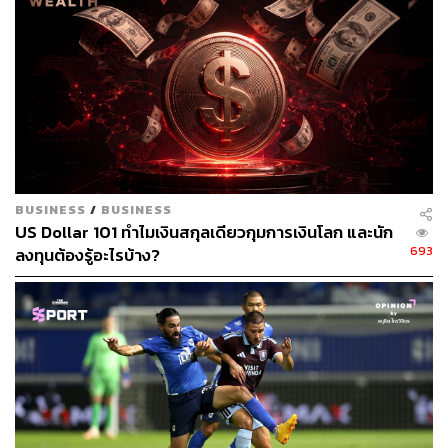
ดอกเบี้ยของธนาคารกลางชั้นนำทั่วโลก โดยเฉพาะ Fed,
BOE และธนาคารกลางยุโรป (ECB)
อัตราดอกเบี้ยสวิสถูกหั่น สะเทือนถึงค่าเงินดอลลาร์
และราคาทองคำอย่างไร?
ดังที่กล่าวไปแล้วในข้างต้นว่า Fed ได้มีการแถลงผลการ
ประชุม FOMC ในช่วงเช้ามืดของวันที่ 21 มีนาคม ซึ่งระบุถึง
BUSINESS
/
BUSINESS
มติคงอัตราดอกเบี้ยไว้ที่ 5.25-5.50% ตามคาดการณ์ของ
US Dollar 101 ทำไมเงินสกุลเดียวกุมการเงินโลก และนัก
หลายฝ่าย แต่ไฮไลต์สำคัญของการเปิดเผยผลการประชุมครั้ง
693
ลงทุนต้องรู้อะไรบ้าง?
นี้มาพร้อมกับรายงานประมาณการภาวะเศรษฐกิจสหรัฐฯ
ของ Fed ที่บรรจุคาดการณ์อัตราดอกเบี้ยสุดท้ายของ Fed
ในปี 2024 ณ ระดับ 4.6% ซึ่งเท่ากับ Fed ยังคงยืนยันขนาด
การปรับลดอัตราดอกเบี้ยที่ 3 ครั้ง คงเดิมจากประมาณการ
ครั้งก่อนหน้าในเดือนธันวาคม
ทั้งนี้ ในช่วงสัปดาห์ก่อนการประชุม FOMC สหรัฐฯ มีการเปิด
เผยข้อมูลด้านเงินเฟ้อของสหรัฐฯ อย่างดัชนีราคาผู้บริโภค