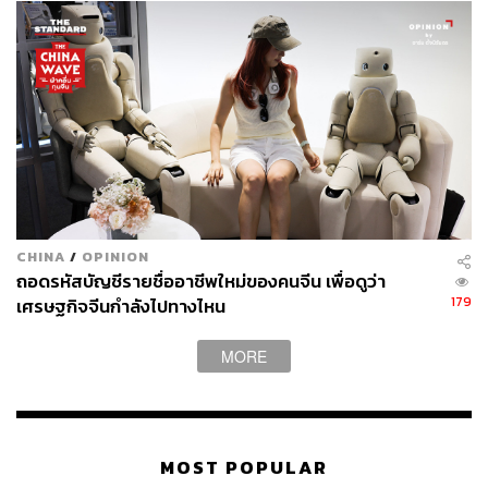
ดอกเบี้ยของ Fed หรือเพิ่มน้ำหนักต่อโอกาสที่ Fed จะเริ่ม
ปรับลดอัตราดอกเบี้ยภายในเดือนมิถุนายนนี้ จากก่อนหน้าที่
หันไปเพิ่มน้ำหนักในช่วงครึ่งหลังของปีมากกว่า ซึ่งสร้างแรง
กดดันให้ค่าเงินดอลลาร์ปรับตัวร่วงลง หนุนการปรับตัวขึ้น
ของราคาทองคำอย่างร้อนแรง และสร้างระดับสูงสุดตลอด
กาลในเวลานั้นที่ 2,222.70 ดอลลาร์ต่อออนซ์
กระนั้น หากพิจารณาในรายงานประมาณภาวะเศรษฐกิจ
สหรัฐฯ รอบเดือนมีนาคมอย่างถี่ถ้วน พบว่า สำหรับปี 2024 มี
การปรับขึ้นของคาดการณ์อัตราการเติบโตของเศรษฐกิจและ
CHINA
/
OPINION
เงินเฟ้อสหรัฐฯ แต่ทำการปรับลดอัตราการว่างงานลง
ถอดรหัสบัญชีรายชื่ออาชีพใหม่ของคนจีน เพื่อดูว่า
นอกจากนั้นมีการปรับเพิ่มคาดการณ์ระดับอัตราดอกเบี้ยในปี
179
เศรษฐกิจจีนกำลังไปทางไหน
2025 และ 2026 รวมไปถึงอัตราดอกเบี้ยในระยะยาว (Long-
Run Rate) ซึ่งบ่งชี้ถึงแนวโน้มระดับอัตราดอกเบี้ยค้างตัวสูง
MORE
ในระยะยาว ทำให้นักลงทุนยังคงไม่วางใจต่อแนวโน้มการ
ปรับลดอัตราดอกเบี้ยของ Fed สะท้อนผ่านการปรับตัวลงเพียง
จำกัดของอัตราผลตอบแทนพันธบัตรสหรัฐฯ อายุ 10 ปี อัน
เป็นส่วนหนุนต่อการฟื้นตัวขึ้นอย่างรวดเร็วของค่าเงิน
MOST POPULAR
ดอลลาร์