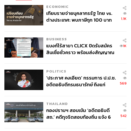
ECONOMIC
เทียบรายจ่ายบุคลากรรัฐ ไทย vs.
1.1K
ต่างประเทศ: พบภาษีทุก 100 บาท
ของคนไทยใช้ไปกับข้าราชการเฉียด
40 บาท
BUSINESS
แบงก์ไร้สาขา CLICX ปิดรับสมัคร
1K
สินเชื่อชั่วคราว พร้อมส่งสัญญาณ
เตือนกลุ่มกู้เงินผิดวัตถุประสงค์-ให้
ข้อมูลเท็จ เตรียมดำเนินคดีเด็ดขาด
POLITICS
‘ประภาศ คงเอียด’ กรรมการ ป.ป.ช.
569
อดีตอธิบดีกรมธนารักษ์ ถึงแก่
อนิจกรรม
THAILAND
กองปราบฯ สอบเข้ม ‘อดีตอธิบดี
542
สถ.’ คดีทุจริตสอบท้องถิ่น แจ้ง 6
ข้อหาหนัก จ่อชง ป.ป.ช. 12 ส.ค. นี้