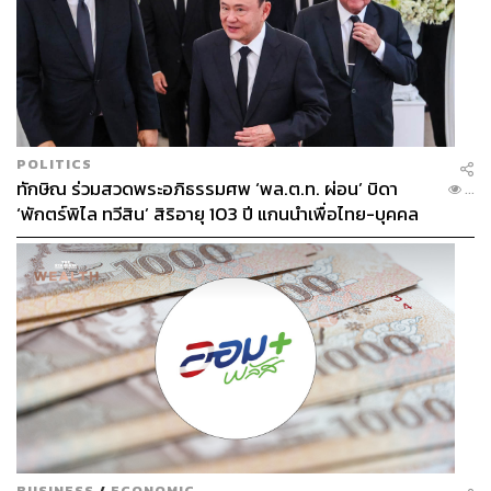
POLITICS
ทักษิณ ร่วมสวดพระอภิธรรมศพ ‘พล.ต.ท. ผ่อน’ บิดา
...
‘พักตร์พิไล ทวีสิน’ สิริอายุ 103 ปี แกนนำเพื่อไทย-บุคคล
หลากวงการร่วมอาลัย
BUSINESS
/
ECONOMIC