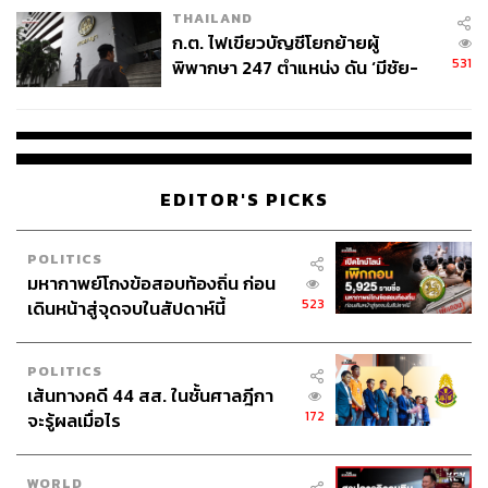
THAILAND
ก.ต. ไฟเขียวบัญชีโยกย้ายผู้
531
พิพากษา 247 ตำแหน่ง ดัน ‘มีชัย-
สรรพวิทย์’ คุมศาลอาญา-แพ่ง ‘วิธู
ร’ นั่งประธานศาลอุทธรณ์
EDITOR'S PICKS
POLITICS
มหากาพย์โกงข้อสอบท้องถิ่น ก่อน
523
เดินหน้าสู่จุดจบในสัปดาห์นี้
POLITICS
เส้นทางคดี 44 สส. ในชั้นศาลฎีกา
172
จะรู้ผลเมื่อไร
WORLD