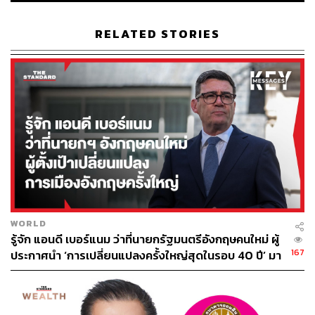
RELATED STORIES
25
ABOUT THE AUTHOR
อนุชิต ไกรวิจิตร
Content Creator ประจำกองบรรณาธิการข่าว
กีฬา สำนักข่าว THE STANDARD ผู้มีงาน
อดิเรกคือการสัมภาษณ์ BNK48
WORLD
รู้จัก แอนดี เบอร์แนม ว่าที่นายกรัฐมนตรีอังกฤษคนใหม่ ผู้
167
ประกาศนำ ‘การเปลี่ยนแปลงครั้งใหญ่สุดในรอบ 40 ปี’ มา
สู่การเมืองอังกฤษ