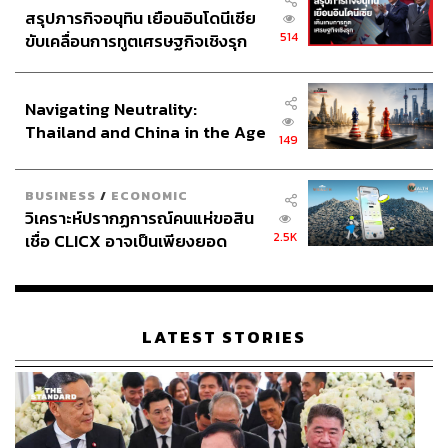
สรุปภารกิจอนุทิน เยือนอินโดนีเซีย
514
ขับเคลื่อนการทูตเศรษฐกิจเชิงรุก
ประกาศหุ้นส่วนยุทธศาสตร์ไทย –
อินโดนีเซีย
Navigating Neutrality:
Thailand and China in the Age
149
of a New Global Order
BUSINESS
/
ECONOMIC
วิเคราะห์ปรากฏการณ์คนแห่ขอสิน
2.5K
เชื่อ CLICX อาจเป็นเพียงยอด
ภูเขาน้ำแข็ง ของปัญหาหนี้ครัว
เรือนไทยที่ถูกซุกไว้
LATEST STORIES