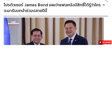
โปรดิวเซอร์ James Bond เผยว่าแฟนหนังมีสิทธิ์ได้รู้ว่าใคร
...
จะมารับบทนำช่วงปลายปีนี้
WORLD
อนุทิน-มินอ่องหล่าย ออกแถลงการณ์ร่วม หนุนความร่วม
...
มือรอบด้าน ยกระดับปราบอาชญากรรมข้ามชาติ แก้ปัญหา
หมอกควัน-มลพิษทางน้ำ