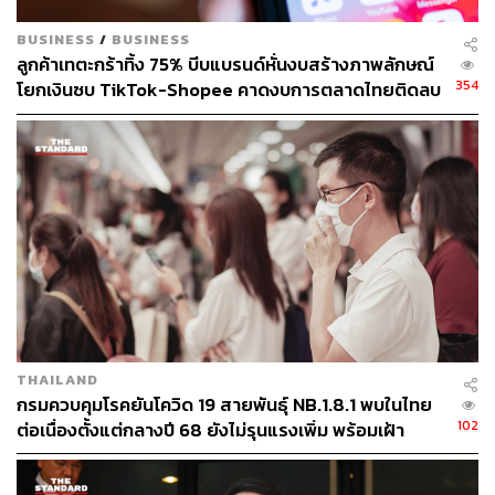
BUSINESS
/
BUSINESS
ลูกค้าเทตะกร้าทิ้ง 75% บีบแบรนด์หั่นงบสร้างภาพลักษณ์
354
โยกเงินซบ TikTok-Shopee คาดงบการตลาดไทยติดลบ
ครั้งแรกในรอบ 14 ปี
THAILAND
กรมควบคุมโรคยันโควิด 19 สายพันธุ์ NB.1.8.1 พบในไทย
102
ต่อเนื่องตั้งแต่กลางปี 68 ยังไม่รุนแรงเพิ่ม พร้อมเฝ้า
ระวัง-ติดตามใกล้ชิด