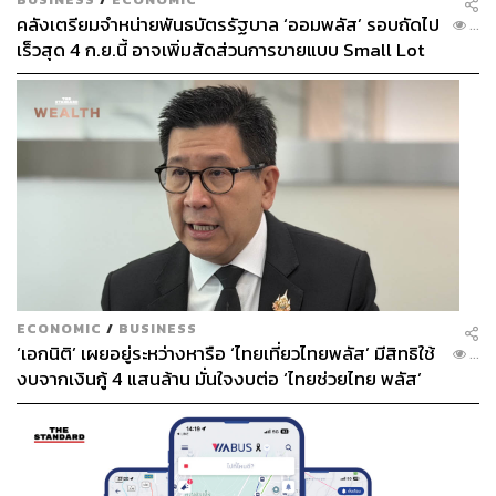
คลังเตรียมจำหน่ายพันธบัตรรัฐบาล ‘ออมพลัส’ รอบถัดไป
...
เร็วสุด 4 ก.ย.นี้ อาจเพิ่มสัดส่วนการขายแบบ Small Lot
First มากขึ้น
ECONOMIC
/
BUSINESS
‘เอกนิติ’ เผยอยู่ระหว่างหารือ ‘ไทยเที่ยวไทยพลัส’ มีสิทธิใช้
...
งบจากเงินกู้ 4 แสนล้าน มั่นใจงบต่อ ‘ไทยช่วยไทย พลัส’
เฟส 2 มีเพียงพอ