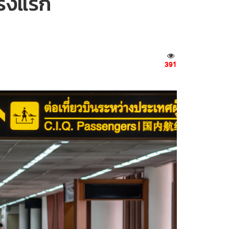
ั้งแรก
391