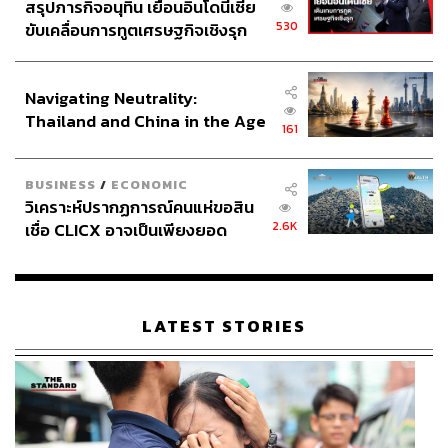
สรุปภารกิจอนุทิน เยือนอินโดนีเซีย
530
ขับเคลื่อนการทูตเศรษฐกิจเชิงรุก
ประกาศหุ้นส่วนยุทธศาสตร์ไทย –
อินโดนีเซีย
Navigating Neutrality:
Thailand and China in the Age
161
of a New Global Order
BUSINESS
/
ECONOMIC
วิเคราะห์ปรากฏการณ์คนแห่ขอสิน
2.6K
เชื่อ CLICX อาจเป็นเพียงยอด
ภูเขาน้ำแข็ง ของปัญหาหนี้ครัว
เรือนไทยที่ถูกซุกไว้
LATEST STORIES