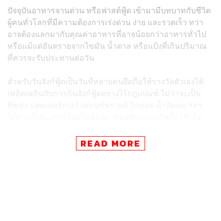
ปัจจุบันอาหารจานด่วน หรือฟาสต์ฟู้ด เข้ามามีบทบาทกับชีวิต
ผู้คนทั่วโลกที่มีความต้องการเร่งด่วน ง่าย และรวดเร็ว ทว่า
อาจต้องแลกมากับคุณค่าอาหารที่อาจน้อยกว่าอาหารทั่วไป
หรือแม้แต่อันตรายจากไขมัน น้ำตาล หรือแป้งที่เกินปริมาณ
ที่ควรจะรับประทานต่อวัน
สำหรับวันจังก์ฟู้ดเป็นวันที่หลายคนยึดถือให้รางวัลตัวเองได้
เพลิดเพลินกับการกินจังก์ฟู้ดอย่างไร้กฎเกณฑ์ ไม่ว่าจะเป็น
พิซซ่า แฮมเบอร์เกอร์ เฟรนช์ฟรายส์ ไก่ทอด น้ำอัดลม ฯลฯ
ได้ตามใจต้องการโดยไม่ต้องมาคอยนับแคลอรีหรือรู้สึกผิด
กับตัวเอง
READ MORE
TAGS:
อาหารขยะ
On This Day
Fast Food