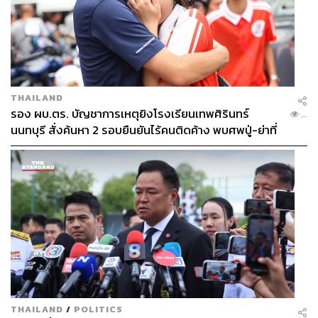
THAILAND
รอง ผบ.ตร. บัญชาการเหตุยิงโรงเรียนเทพศิรินทร์
...
นนทบุรี สั่งค้นหา 2 รอบยืนยันไร้คนติดค้าง พบศพปู่-ย่าที่
บ้านพักผู้ก่อเหตุ
THAILAND
/
POLITICS