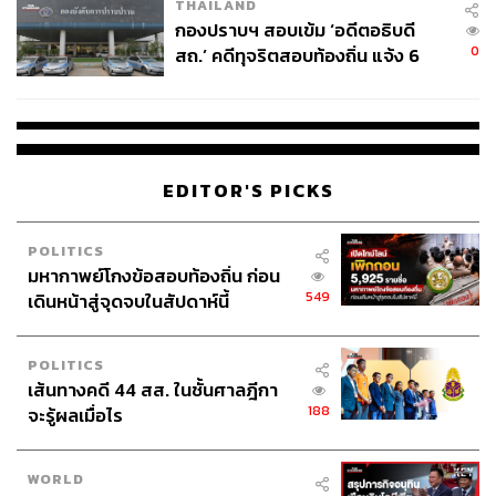
THAILAND
กองปราบฯ สอบเข้ม ‘อดีตอธิบดี
0
สถ.’ คดีทุจริตสอบท้องถิ่น แจ้ง 6
ข้อหาหนัก จ่อชง ป.ป.ช. 12 ส.ค. นี้
EDITOR'S PICKS
POLITICS
มหากาพย์โกงข้อสอบท้องถิ่น ก่อน
549
เดินหน้าสู่จุดจบในสัปดาห์นี้
POLITICS
เส้นทางคดี 44 สส. ในชั้นศาลฎีกา
188
จะรู้ผลเมื่อไร
WORLD