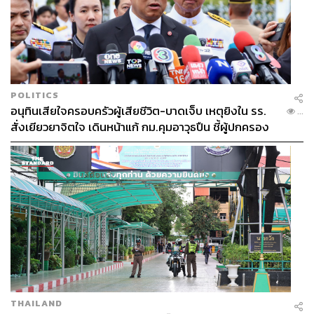
POLITICS
อนุทินเสียใจครอบครัวผู้เสียชีวิต-บาดเจ็บ เหตุยิงใน รร.
...
สั่งเยียวยาจิตใจ เดินหน้าแก้ กม.คุมอาวุธปืน ชี้ผู้ปกครอง
ต้องร่วมรับผิดชอบ
THAILAND