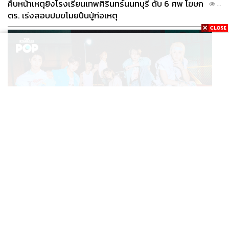
คืบหน้าเหตุยิงโรงเรียนเทพศิรินทร์นนทบุรี ดับ 6 ศพ โฆษก
...
ตร. เร่งสอบปมขโมยปืนปู่ก่อเหตุ
K-POP
Stray Kids กลับมาพร้อมมินิอัลบั้ม THIS & THAT ที่
...
สะท้อนตัวตนดนตรีอันหลากหลายของวง