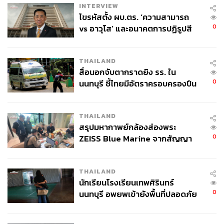
INTERVIEW
ไขรหัสตั้ง ผบ.ตร. ‘ความสามารถ
0
vs อาวุโส’ และอนาคตการปฏิรูปสี
กากี กับ พล.ต.อ. เอก อังสนานนท์
THAILAND
สื่อนอกจับตากราดยิง รร. ใน
0
นนทบุรี ชี้ไทยมีอัตราครอบครองปืน
สูงในระดับต้นของภูมิภาค
THAILAND
สรุปมหากาพย์กล้องส่องพระ
0
ZEISS Blue Marine จากสัญญา
ผลิต 8.3 ล้าน สู่ข้อพิพาท ‘มา
เวลล์ฯ’ ฟ้อง ‘โทน บางแค’ ผิดนัด
THAILAND
จ่ายหนี้-แอบระบุแบรนด์
นักเรียนโรงเรียนเทพศิรินทร์
0
นนทบุรี อพยพเข้ายังพื้นที่ปลอดภัย
ชั่วคราว หลังเหตุใช้อาวุธปืนภายใน
โรงเรียนคลี่คลาย