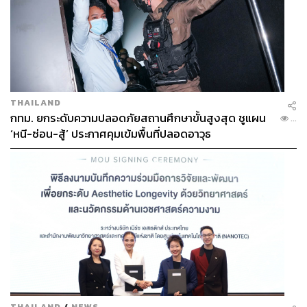
THAILAND
กทม. ยกระดับความปลอดภัยสถานศึกษาขั้นสูงสุด ชูแผน
...
‘หนี-ซ่อน-สู้’ ประกาศคุมเข้มพื้นที่ปลอดอาวุธ
THAILAND
/
NEWS