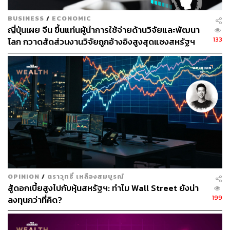
BUSINESS
/
ECONOMIC
ญี่ปุ่นเผย จีน ขึ้นแท่นผู้นำการใช้จ่ายด้านวิจัยและพัฒนา
133
โลก กวาดสัดส่วนงานวิจัยถูกอ้างอิงสูงสุดแซงสหรัฐฯ
OPINION
/
ตราวุทธิ์ เหลืองสมบูรณ์
สู้ดอกเบี้ยสูงไปกับหุ้นสหรัฐฯ: ทำไม Wall Street ยังน่า
199
ลงทุนกว่าที่คิด?