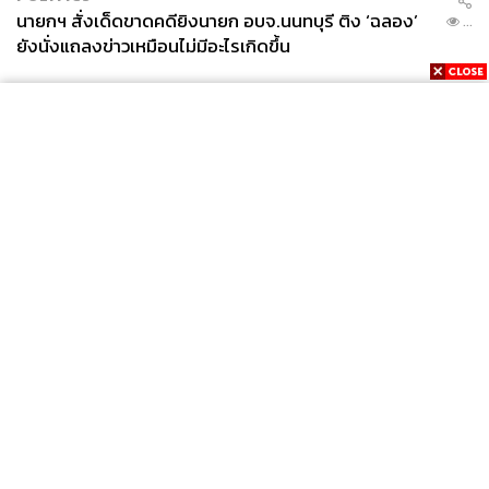
นายกฯ สั่งเด็ดขาดคดียิงนายก อบจ.นนทบุรี ติง ‘ฉลอง’
...
ยังนั่งแถลงข่าวเหมือนไม่มีอะไรเกิดขึ้น
News
Wealth
Pop
Podcast
Video
Now
Opinion
Careers
Events
Privacy
About
Contact
Policy
FOR
ADVERTISING
MEMBERSHIP