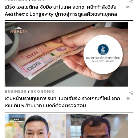
เมิร์ซ เอสเธติกส์ จับมือ นาโนเทค สวทช. ผนึกกำลังวิจัย
...
Aesthetic Longevity ปูทางสู่การดูแลผิวเฉพาะบุคคล
[PR NEWS]
BUSINESS
/
ECONOMIC
เดินหน้าปราบทุนเทา! ธปท. เปิดเฮียริง ร่างเกณฑ์ใหม่ ฝาก
...
เงินเกิน 5 ล้านบาท แบงก์ต้องตรวจสอบ