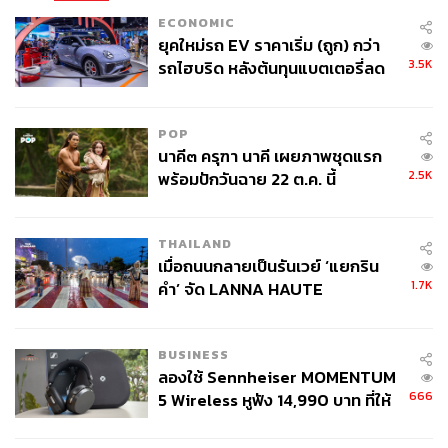
ECONOMIC
ยุคใหม่รถ EV ราคาเริ่ม (ถูก) กว่า
3.5K
รถไฮบริด หลังต้นทุนแบตเตอรี่ลด
ลง - จีนแห่บุกตลาดเกิดใหม่
POP
นาคี๓ ครุฑา นาคี เผยภาพชุดแรก
2.5K
พร้อมปักวันฉาย 22 ต.ค. นี้
THAILAND
เมื่อถนนกลายเป็นรันเวย์ ‘แยกริน
1.7K
คำ’ จัด LANNA HAUTE
COUTURE กลางสายฝน
BUSINESS
ลองใช้ Sennheiser MOMENTUM
666
5 Wireless หูฟัง 14,990 บาท ที่ให้
ผู้ใช้ถอดเปลี่ยนแบตเองได้ ก่อนกฎ
EU บังคับปีหน้า