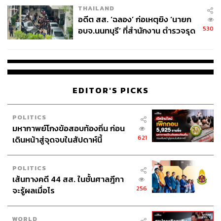
THAILAND
อดีต สส. ‘ฉลอง’ ก่อเหตุยิง ‘นายก
530
อบจ.นนทบุรี’ ที่สำนักงาน ตำรวจรุด
ลงพื้นที่
EDITOR'S PICKS
POLITICS
มหากาพย์โกงข้อสอบท้องถิ่น ก่อน
621
เดินหน้าสู่จุดจบในสัปดาห์นี้
POLITICS
เส้นทางคดี 44 สส. ในชั้นศาลฎีกา
256
จะรู้ผลเมื่อไร
WORLD