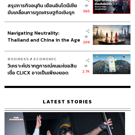
สรุปภารกิจอนุทิน เยือนอินโดนีเซีย
565
ขับเคลื่อนการทูตเศรษฐกิจเชิงรุก
ประกาศหุ้นส่วนยุทธศาสตร์ไทย –
อินโดนีเซีย
Navigating Neutrality:
Thailand and China in the Age
209
of a New Global Order
BUSINESS
/
ECONOMIC
วิเคราะห์ปรากฏการณ์คนแห่ขอสิน
2.7K
เชื่อ CLICX อาจเป็นเพียงยอด
ภูเขาน้ำแข็ง ของปัญหาหนี้ครัว
เรือนไทยที่ถูกซุกไว้
LATEST STORIES