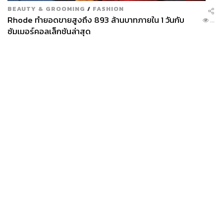
BEAUTY & GROOMING
/
FASHION
Rhode ทำยอดขายสูงถึง 893 ล้านบาทภายใน 1 วันกับ
...
ซัมเมอร์คอลเล็กชันล่าสุด
News
Wealth
Pop
Podcast
Video
Now
Opinion
Careers
Events
Privacy
About
Contact
Policy
FOR
ADVERTISING
MEMBERSHIP