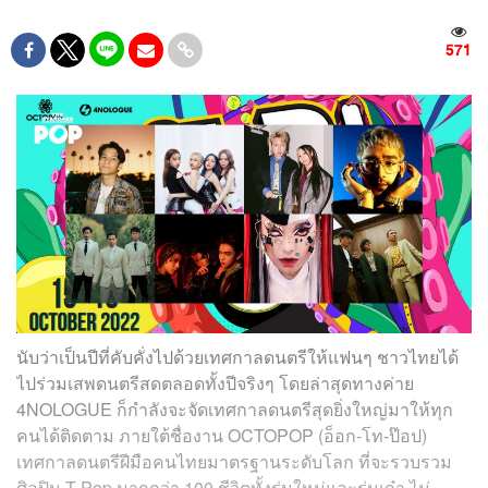
571
นับว่าเป็นปีที่คับคั่งไปด้วยเทศกาลดนตรีให้แฟนๆ ชาวไทยได้
ไปร่วมเสพดนตรีสดตลอดทั้งปีจริงๆ โดยล่าสุดทางค่าย
4NOLOGUE ก็กำลังจะจัดเทศกาลดนตรีสุดยิ่งใหญ่มาให้ทุก
คนได้ติดตาม ภายใต้ชื่องาน OCTOPOP (อ็อก-โท-ป๊อป)
เทศกาลดนตรีฝีมือคนไทยมาตรฐานระดับโลก ที่จะรวบรวม
ศิลปิน T-Pop มากกว่า 100 ชีวิตทั้งรุ่นใหม่และรุ่นเก๋า ไม่