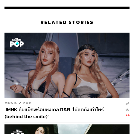
ABOUT THE AUTHOR
RELATED STORIES
สุพัฒน์ ศิวะพรพันธ์
Content Creator ผู้หลงใหลในทุกศาสตร์และ
วัฒนธรรมของประเทศญี่ปุ่น
MUSIC
/
POP
JMNK คัมแบ็กพร้อมซิงเกิล R&B ‘ไม่คิดถึงเท่าไหร่
74
(behind the smile)’