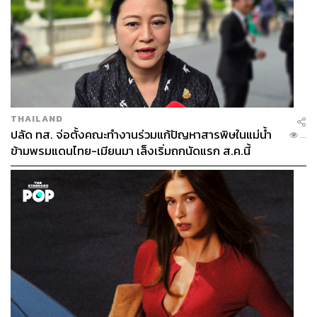
THAILAND
ปลัด ทส. จ่อตั้งคณะทำงานร่วมแก้ปัญหาสารพิษในแม่น้ำ
...
ข้ามพรมแดนไทย-เมียนมา เล็งเริ่มถกนัดแรก ส.ค.นี้