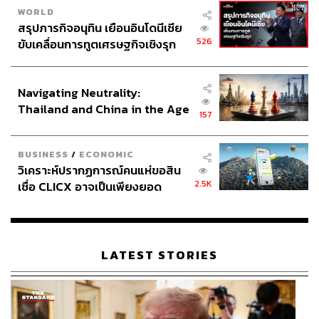
WORLD
สรุปภารกิจอนุทิน เยือนอินโดนีเซีย
526
ขับเคลื่อนการทูตเศรษฐกิจเชิงรุก
ประกาศหุ้นส่วนยุทธศาสตร์ไทย –
อินโดนีเซีย
Navigating Neutrality:
Thailand and China in the Age
157
of a New Global Order
BUSINESS
/
ECONOMIC
วิเคราะห์ปรากฏการณ์คนแห่ขอสิน
2.5K
เชื่อ CLICX อาจเป็นเพียงยอด
ภูเขาน้ำแข็ง ของปัญหาหนี้ครัว
เรือนไทยที่ถูกซุกไว้
LATEST STORIES