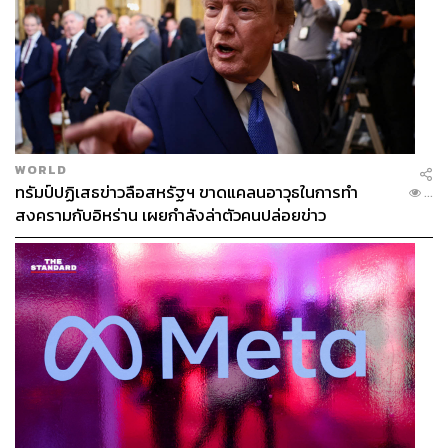
WORLD
ทรัมป์ปฏิเสธข่าวลือสหรัฐฯ ขาดแคลนอาวุธในการทำ
...
สงครามกับอิหร่าน เผยกำลังล่าตัวคนปล่อยข่าว