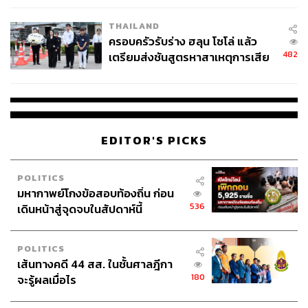
THAILAND
ครอบครัวรับร่าง ฮลุน โซโล่ แล้ว
482
เตรียมส่งชันสูตรหาสาเหตุการเสีย
ชีวิต
EDITOR'S PICKS
POLITICS
มหากาพย์โกงข้อสอบท้องถิ่น ก่อน
536
เดินหน้าสู่จุดจบในสัปดาห์นี้
POLITICS
เส้นทางคดี 44 สส. ในชั้นศาลฎีกา
180
จะรู้ผลเมื่อไร