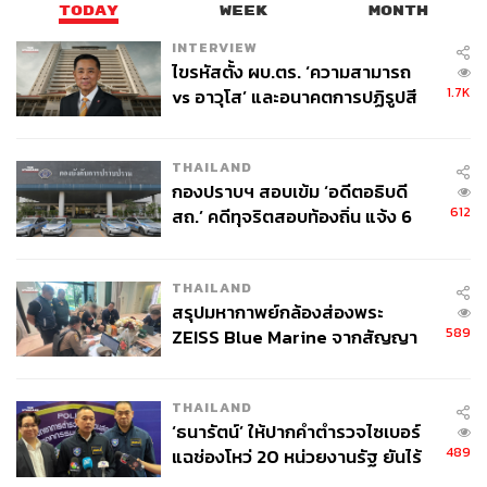
TODAY
WEEK
MONTH
INTERVIEW
ไขรหัสตั้ง ผบ.ตร. ‘ความสามารถ
1.7K
vs อาวุโส’ และอนาคตการปฏิรูปสี
กากี กับ พล.ต.อ. เอก อังสนานนท์
THAILAND
กองปราบฯ สอบเข้ม ‘อดีตอธิบดี
612
สถ.’ คดีทุจริตสอบท้องถิ่น แจ้ง 6
ข้อหาหนัก จ่อชง ป.ป.ช. 12 ส.ค. นี้
THAILAND
สรุปมหากาพย์กล้องส่องพระ
589
ZEISS Blue Marine จากสัญญา
ผลิต 8.3 ล้าน สู่ข้อพิพาท ‘มา
เวลล์ฯ’ ฟ้อง ‘โทน บางแค’ ผิดนัด
THAILAND
จ่ายหนี้-แอบระบุแบรนด์
‘ธนารัตน์’ ให้ปากคำตำรวจไซเบอร์
489
แฉช่องโหว่ 20 หน่วยงานรัฐ ยันไร้
นัยทางการเมือง