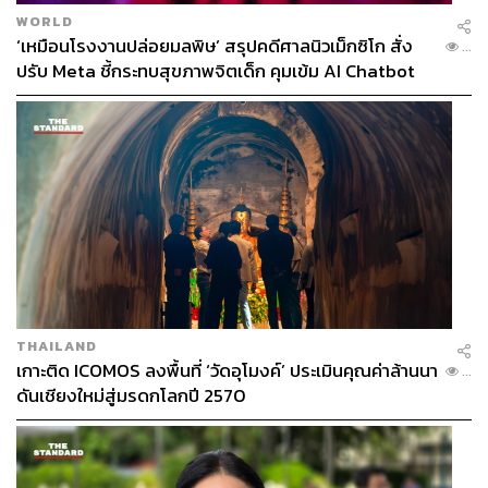
WORLD
‘เหมือนโรงงานปล่อยมลพิษ’ สรุปคดีศาลนิวเม็กซิโก สั่ง
...
ปรับ Meta ชี้กระทบสุขภาพจิตเด็ก คุมเข้ม AI Chatbot
THAILAND
เกาะติด ICOMOS ลงพื้นที่ ‘วัดอุโมงค์’ ประเมินคุณค่าล้านนา
...
ดันเชียงใหม่สู่มรดกโลกปี 2570