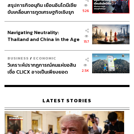
สรุปภารกิจอนุทิน เยือนอินโดนีเซีย
526
ขับเคลื่อนการทูตเศรษฐกิจเชิงรุก
ประกาศหุ้นส่วนยุทธศาสตร์ไทย –
อินโดนีเซีย
Navigating Neutrality:
Thailand and China in the Age
157
of a New Global Order
BUSINESS
/
ECONOMIC
วิเคราะห์ปรากฏการณ์คนแห่ขอสิน
2.5K
เชื่อ CLICX อาจเป็นเพียงยอด
ภูเขาน้ำแข็ง ของปัญหาหนี้ครัว
เรือนไทยที่ถูกซุกไว้
LATEST STORIES