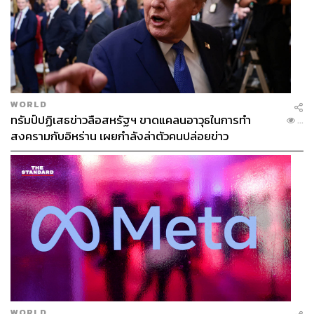
WORLD
ทรัมป์ปฏิเสธข่าวลือสหรัฐฯ ขาดแคลนอาวุธในการทำ
...
สงครามกับอิหร่าน เผยกำลังล่าตัวคนปล่อยข่าว
WORLD