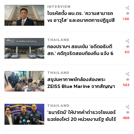
INTERVIEW
ไขรหัสตั้ง ผบ.ตร. ‘ความสามารถ
1.6K
vs อาวุโส’ และอนาคตการปฏิรูปสี
กากี กับ พล.ต.อ. เอก อังสนานนท์
THAILAND
กองปราบฯ สอบเข้ม ‘อดีตอธิบดี
611
สถ.’ คดีทุจริตสอบท้องถิ่น แจ้ง 6
ข้อหาหนัก จ่อชง ป.ป.ช. 12 ส.ค. นี้
THAILAND
สรุปมหากาพย์กล้องส่องพระ
583
ZEISS Blue Marine จากสัญญา
ผลิต 8.3 ล้าน สู่ข้อพิพาท ‘มา
เวลล์ฯ’ ฟ้อง ‘โทน บางแค’ ผิดนัด
THAILAND
จ่ายหนี้-แอบระบุแบรนด์
‘ธนารัตน์’ ให้ปากคำตำรวจไซเบอร์
488
แฉช่องโหว่ 20 หน่วยงานรัฐ ยันไร้
นัยทางการเมือง