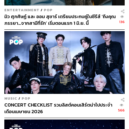
ENTERTAINMENT
/
POP
มิว ศุภศิษฏ์ และ ออม สุชาร์ เตรียมประกบคู่ในซีรีส์ ‘ถึงคุณ
136
ภรรยา…จากสามีที่รัก’ เริ่มตอนแรก 1 มิ.ย. นี้
MUSIC
/
POP
CONCERT CHECKLIST รวมลิสต์คอนเสิร์ตน่าไปประจำ
566
เดือนเมษายน 2026