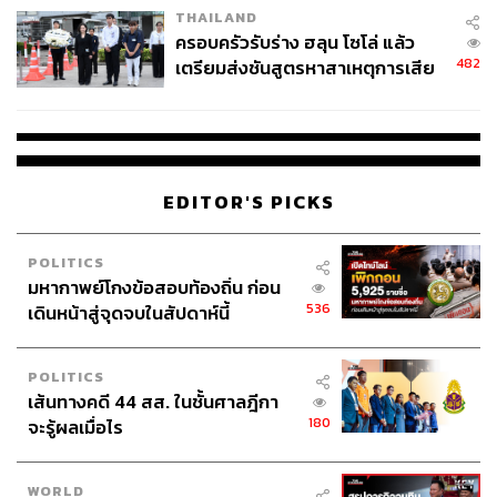
THAILAND
ครอบครัวรับร่าง ฮลุน โซโล่ แล้ว
482
เตรียมส่งชันสูตรหาสาเหตุการเสีย
ชีวิต
EDITOR'S PICKS
POLITICS
มหากาพย์โกงข้อสอบท้องถิ่น ก่อน
536
เดินหน้าสู่จุดจบในสัปดาห์นี้
POLITICS
เส้นทางคดี 44 สส. ในชั้นศาลฎีกา
180
จะรู้ผลเมื่อไร
WORLD