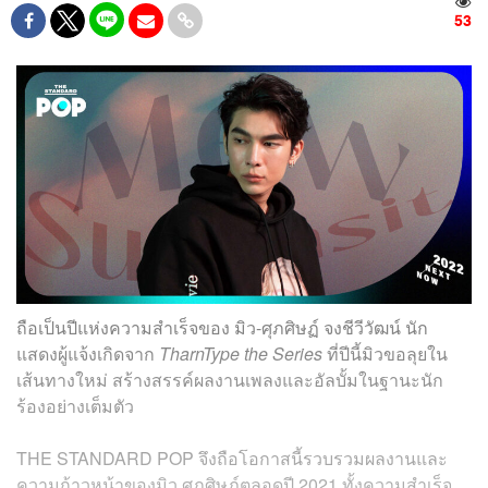
53
ถือเป็นปีแห่งความสำเร็จของ มิว-ศุภศิษฏ์ จงชีวีวัฒน์ นัก
แสดงผู้แจ้งเกิดจาก
TharnType the Series
ที่ปีนี้มิวขอลุยใน
เส้นทางใหม่ สร้างสรรค์ผลงานเพลงและอัลบั้มในฐานะนัก
ร้องอย่างเต็มตัว
THE STANDARD POP จึงถือโอกาสนี้รวบรวมผลงานและ
ความก้าวหน้าของมิว ศุภศิษฏ์ตลอดปี 2021 ทั้งความสำเร็จ