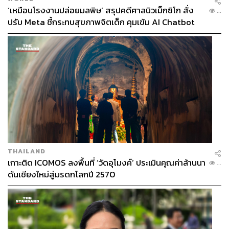
‘เหมือนโรงงานปล่อยมลพิษ’ สรุปคดีศาลนิวเม็กซิโก สั่ง
...
ปรับ Meta ชี้กระทบสุขภาพจิตเด็ก คุมเข้ม AI Chatbot
THAILAND
เกาะติด ICOMOS ลงพื้นที่ ‘วัดอุโมงค์’ ประเมินคุณค่าล้านนา
...
ดันเชียงใหม่สู่มรดกโลกปี 2570