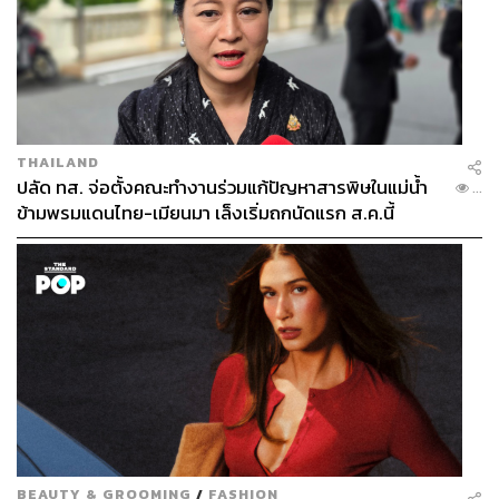
THAILAND
ปลัด ทส. จ่อตั้งคณะทำงานร่วมแก้ปัญหาสารพิษในแม่น้ำ
...
ข้ามพรมแดนไทย-เมียนมา เล็งเริ่มถกนัดแรก ส.ค.นี้
BEAUTY & GROOMING
/
FASHION