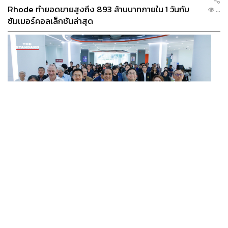
Rhode ทำยอดขายสูงถึง 893 ล้านบาทภายใน 1 วันกับ
...
ซัมเมอร์คอลเล็กชันล่าสุด
SCIENCE
/
TECH
/
THAILAND
KMITL ชู ‘Farming the Future 2026’ พลิกครัวโลก สู่
...
เกษตร-อาหารยั่งยืนด้วย One Health