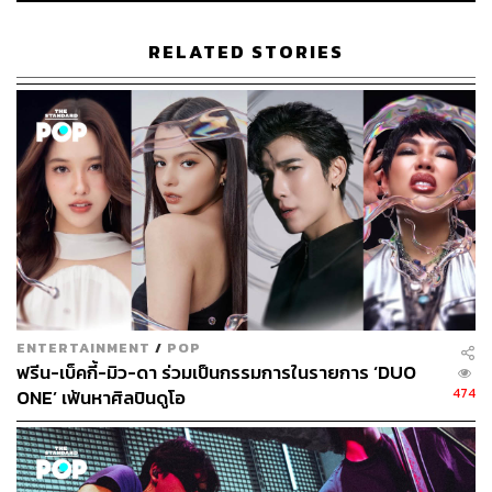
RELATED STORIES
53
ABOUT THE AUTHOR
ธมน ผดุงไทย
Content Creator ผู้เติบโตมากับ Pop Culture
และกำลังหลงใหลในศาสตร์แห่งการเล่าเรื่อง
ENTERTAINMENT
/
POP
ฟรีน-เบ็คกี้-มิว-ดา ร่วมเป็นกรรมการในรายการ ‘DUO
474
ONE’ เฟ้นหาศิลปินดูโอ