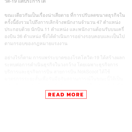
วิด-19 แต่ประการใด
ขณะเดียวกันเป็นเรื่องน่าเสียดาย ที่การปรับลดขนาดธุรกิจใน
ครั้งนี้ยังรวมไปถึงการเลิกจ้างพนักงานจำนวน 47 ตำแหน่ง
ประกอบด้วย นักบิน 11 ตำแหน่ง และพนักงานต้อนรับบนเครี่
องบิน 36 ตำแหน่ง ซึ่งได้ดำเนินการอย่างรอบคอบและเป็นไป
ตามกรอบของกฎหมายแรงงาน
อย่างไรก็ตาม การแพร่ระบาดของโรคโควิด-19 ได้สร้างผลก
ระทบต่อการดำเนินธุรกิจในวงกว้าง โดยเฉพาะธุรกิจการ
บริการและธุรกิจการบิน สายการบิน NokScoot ได้ใช้
มาตรการระยะสั้นเพื่อรับมือกับสถานการณ์ในขณะนี้ได้เป็น
อย่างดี และหวังเป็นอย่างยิ่งว่าสถานการณ์นี้จะผ่านพ้นไปได้
ด้วยดีในเร็ววัน
READ MORE
พิสูจน์อักษร: พรนภัส ชำนาญค้า
TAGS:
Nok Scoot
นกสกู๊ต