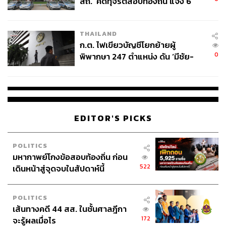
สถ.’ คดีทุจริตสอบท้องถิ่น แจ้ง 6
ข้อหาหนัก จ่อชง ป.ป.ช. 12 ส.ค. นี้
THAILAND
ก.ต. ไฟเขียวบัญชีโยกย้ายผู้
0
พิพากษา 247 ตำแหน่ง ดัน ‘มีชัย-
สรรพวิทย์’ คุมศาลอาญา-แพ่ง ‘วิธู
ร’ นั่งประธานศาลอุทธรณ์
EDITOR'S PICKS
POLITICS
มหากาพย์โกงข้อสอบท้องถิ่น ก่อน
522
เดินหน้าสู่จุดจบในสัปดาห์นี้
POLITICS
เส้นทางคดี 44 สส. ในชั้นศาลฎีกา
172
จะรู้ผลเมื่อไร