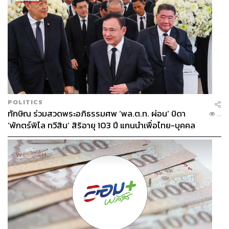
POLITICS
ทักษิณ ร่วมสวดพระอภิธรรมศพ ‘พล.ต.ท. ผ่อน’ บิดา
...
‘พักตร์พิไล ทวีสิน’ สิริอายุ 103 ปี แกนนำเพื่อไทย-บุคคล
หลากวงการร่วมอาลัย