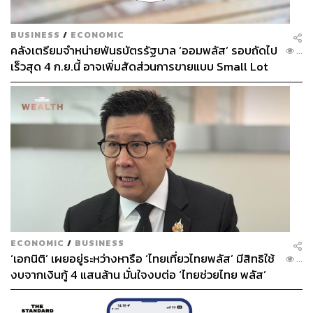
BUSINESS
/
ECONOMIC
คลังเตรียมจำหน่ายพันธบัตรรัฐบาล ‘ออมพลัส’ รอบถัดไป
...
เร็วสุด 4 ก.ย.นี้ อาจเพิ่มสัดส่วนการขายแบบ Small Lot
First มากขึ้น
ECONOMIC
/
BUSINESS
‘เอกนิติ’ เผยอยู่ระหว่างหารือ ‘ไทยเที่ยวไทยพลัส’ มีสิทธิใช้
...
งบจากเงินกู้ 4 แสนล้าน มั่นใจงบต่อ ‘ไทยช่วยไทย พลัส’
เฟส 2 มีเพียงพอ