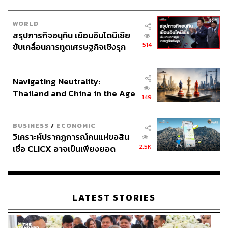
WORLD
สรุปภารกิจอนุทิน เยือนอินโดนีเซีย
514
ขับเคลื่อนการทูตเศรษฐกิจเชิงรุก
ประกาศหุ้นส่วนยุทธศาสตร์ไทย –
อินโดนีเซีย
Navigating Neutrality:
Thailand and China in the Age
149
of a New Global Order
BUSINESS
/
ECONOMIC
วิเคราะห์ปรากฏการณ์คนแห่ขอสิน
2.5K
เชื่อ CLICX อาจเป็นเพียงยอด
ภูเขาน้ำแข็ง ของปัญหาหนี้ครัว
เรือนไทยที่ถูกซุกไว้
LATEST STORIES