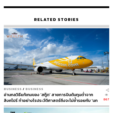
RELATED STORIES
BUSINESS
/
BUSINESS
อ่านกลวิธีแก้เกมของ ‘สกู๊ต’ สายการบินต้นทุนต่ำจาก
867
สิงคโปร์ ทำอย่างไรประวัติศาสตร์ถึงจะไม่ซ้ำรอยกับ ‘นก
สกู๊ต’