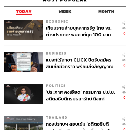
TODAY
WEEK
MONTH
ECONOMIC
เทียบรายจ่ายบุคลากรรัฐ ไทย vs.
0
ต่างประเทศ: พบภาษีทุก 100 บาท
ของคนไทยใช้ไปกับข้าราชการเฉียด
40 บาท
BUSINESS
แบงก์ไร้สาขา CLICX ปิดรับสมัคร
0
สินเชื่อชั่วคราว พร้อมส่งสัญญาณ
เตือนกลุ่มกู้เงินผิดวัตถุประสงค์-ให้
ข้อมูลเท็จ เตรียมดำเนินคดีเด็ดขาด
POLITICS
‘ประภาศ คงเอียด’ กรรมการ ป.ป.ช.
0
อดีตอธิบดีกรมธนารักษ์ ถึงแก่
อนิจกรรม
THAILAND
กองปราบฯ สอบเข้ม ‘อดีตอธิบดี
0