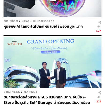
กระทบต่อราคาหุ้นด้วย อีกทั้งยังมีความเป็นไปได้ที่กลุ่มเท
เลนอร์อาจจะรวมธุรกิจครั้งนี้เพื่อ Exit จากประเทศไทยเมื่อ
รวมกิจการแล้วเสร็จ เหมือนกับที่ทยอย Exit จากหลาย
ประเทศในภูมิภาคนี้
OPINION
/
นิเวศน์ เหมวชิรวรากร
หุ้นยักษ์ AI โลกจะโตไปถึงไหน เมื่อไรฟองสบู่จะแตก
1.0K
ช่องทางติดตาม
THE STANDARD WEALTH
Twitter:
twitter.com/standard_wealth
Instagram:
instagram.com/thestandardwealth
Official Line
คลิก
https://lin.ee/xfPbXUP
สามารถติดตาม THE STANDARD WEALTH
ผ่านแอปพลิเคชันต่างๆ ที่คุณสะดวกหรือใช้งานอยู่แล้วได้เลย
BUSINESS
/
MARKET
ขยายพอร์ตอสังหาฯ! EnCo บริษัทลูก ปตท. จับมือ i-
226
Store ปั้นธุรกิจ Self Storage นำร่องดอนเมือง พร้อม