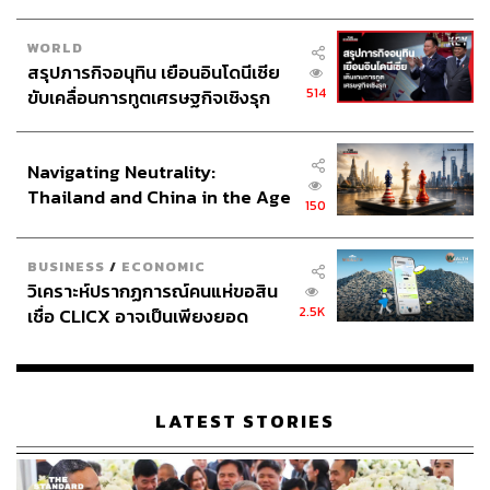
WORLD
สรุปภารกิจอนุทิน เยือนอินโดนีเซีย
514
ขับเคลื่อนการทูตเศรษฐกิจเชิงรุก
ประกาศหุ้นส่วนยุทธศาสตร์ไทย –
อินโดนีเซีย
Navigating Neutrality:
Thailand and China in the Age
150
of a New Global Order
BUSINESS
/
ECONOMIC
วิเคราะห์ปรากฏการณ์คนแห่ขอสิน
2.5K
เชื่อ CLICX อาจเป็นเพียงยอด
ภูเขาน้ำแข็ง ของปัญหาหนี้ครัว
เรือนไทยที่ถูกซุกไว้
LATEST STORIES