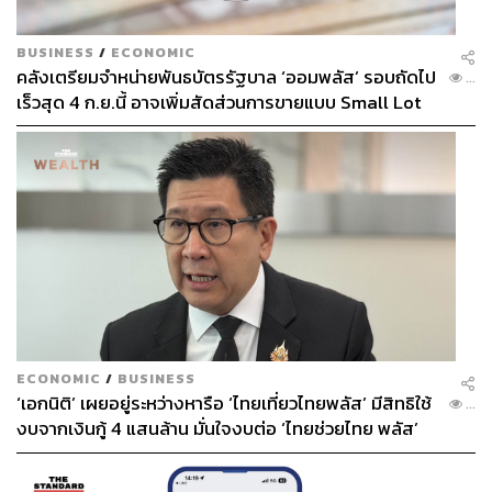
BUSINESS
/
ECONOMIC
คลังเตรียมจำหน่ายพันธบัตรรัฐบาล ‘ออมพลัส’ รอบถัดไป
...
เร็วสุด 4 ก.ย.นี้ อาจเพิ่มสัดส่วนการขายแบบ Small Lot
First มากขึ้น
ECONOMIC
/
BUSINESS
‘เอกนิติ’ เผยอยู่ระหว่างหารือ ‘ไทยเที่ยวไทยพลัส’ มีสิทธิใช้
...
งบจากเงินกู้ 4 แสนล้าน มั่นใจงบต่อ ‘ไทยช่วยไทย พลัส’
เฟส 2 มีเพียงพอ