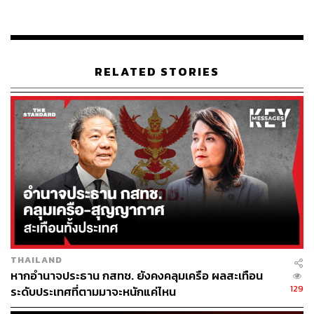
แข่งขันที่เป็นธรรม และเพื่อเป็นทางเลือกที่หลากหลายของผู้
บริโภค เพราะ Telco หรือการโทรคมนาคมและการสื่อสาร
นับว่าเป็นสินค้าและบริการพื้นฐานของสาธารณชน ยก
ตัวอย่างประเทศสิงคโปร์ที่ประชากรน้อยกว่าประเทศไทย แต่
RELATED STORIES
ก็มีผู้เล่นในตลาด Telco มากถึง 4-5 ราย ซึ่งสังเกตได้ชัดเจน
ว่าผู้ประกอบการในสิงคโปร์ก็สามารถทำดำเนินธุรกิจอย่างมี
กำไรได้ ในขณะที่ผู้บริโภคก็ได้เข้าถึงบริการที่ราคาสมเหตุ
สมผล
“แต่จะโทษภาคเอกชนของไทยก็ไม่ได้ เพราะอาจจะมีข้อผิด
พลาดมาตั้งแต่การวางกฎกติกามาตั้งแต่แรกสำหรับธุรกิจ
Telco ประกอบกับบริบทในประเทศไทยที่ธุรกิจ Telco มาถึง
จุดอิ่มตัว ตอนนี้กำลังเป็น Dump Pipe ไม่สามารถเติบโตได้
อีกแล้ว จึงต้องขยายสู่ธุรกิจใหม่ๆ เพิ่ม” ดร.นิเวศน์ กล่าว
THAILAND
สำหรับประโยชน์ของการรวมบริษัทกันครั้งนี้ ประการแรกที่
หากอำนาจประธาน กสทช. ยังคงคลุมเครือ ผลสะเทือน
ชัดเจนคือสามารถลดค่าใช้จ่ายประจำ รวมถึงลดงบลงทุนได้
129
ระดับประเทศที่ตามมาจะหนักแค่ไหน
ซึ่งจะทำให้ได้เห็นรายได้ปรับเพิ่มขึ้นในทันทีที่รวมกันแล้ว