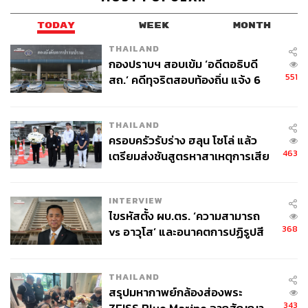
TODAY
WEEK
MONTH
THAILAND
กองปราบฯ สอบเข้ม ‘อดีตอธิบดี
551
สถ.’ คดีทุจริตสอบท้องถิ่น แจ้ง 6
ข้อหาหนัก จ่อชง ป.ป.ช. 12 ส.ค. นี้
THAILAND
ครอบครัวรับร่าง ฮลุน โซโล่ แล้ว
463
เตรียมส่งชันสูตรหาสาเหตุการเสีย
ชีวิต
INTERVIEW
ไขรหัสตั้ง ผบ.ตร. ‘ความสามารถ
368
vs อาวุโส’ และอนาคตการปฏิรูปสี
กากี กับ พล.ต.อ. เอก อังสนานนท์
THAILAND
สรุปมหากาพย์กล้องส่องพระ
343