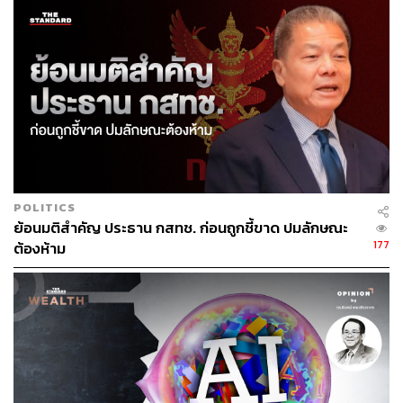
เสร็จ ขณะที่กำไรก็จะค่อยๆ ปรับเพิ่มขึ้นเมื่อโครงสร้างต้นทุน
ประจำและค่าใช้จ่ายเริ่มนิ่ง
นอกจากนี้ยังมีประโยชน์ต่ออุตสาหกรรมโดยรวม คือทำให้
การแข่งขันไม่รุนเรงเหมือนที่ผ่านมา โดยเห็นได้จากราคาหุ้น
ADVANC ที่ปรับเพิ่มขึ้นในวันที่ประกาศดีลเช่นเดียวกัน แม้ว่า
การรวมกันของ TRUE และ DTAC จะทำให้ ADVANC เสีย
ตำแหน่งผู้นำด้านส่วนแบ่งทางการตลาดก็ตาม
อย่างไรก็ตาม สิ่งที่ไม่ควรมองข้ามก็คือ ผลกระทบต่อผู้
POLITICS
บริโภคในระยะยาว ซึ่งแม้ในระยะสั้น ทั้ง TRUE และ DTAC
ย้อนมติสำคัญ ประธาน กสทช. ก่อนถูกชี้ขาด ปมลักษณะ
อาจจะมีการให้คำมั่นหรือลงนามในสัญญาว่าจะไม่ปรับขึ้น
177
ต้องห้าม
ค่าบริการ โดยอาจกำหนดระยะเวลาไว้ แต่ในเชิงการทำ
ธุรกิจแล้วไม่สามารถตรงค่าบริการไว้ได้ตลอดไป ท้ายที่สุด
การมีผู้เล่นในตลาดเพียง 2 รายก็จะกระทบต่อผู้บริโภคอยู่ดี
ส่งท้าย ดร.นิเวศน์ ฝากถึงนักลงทุนว่า ควรมองภาพรวมระยะ
ยาวก่อนตัดสินใจลงทุนในหุ้นกลุ่ม Telco เพราะจากนี้จนถึง
วันที่ดีลสำเร็จ อาจจะมีความเสี่ยงเกิดขึ้นระหว่างทางและ