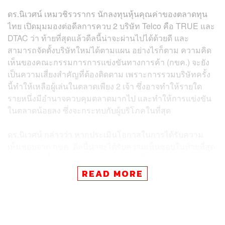
ดร.นิเวศน์ เหมวชิรวรากร นักลงทุนหุ้นคุณค่าของตลาดทุน
ไทย เปิดมุมมองต่อดีลการควบ 2 บริษัท Telco คือ TRUE และ
DTAC ว่า ท้ายที่สุดแล้วดีลนี้น่าจะผ่านไปได้ด้วยดี และ
สามารถจัดตั้งบริษัทใหม่ได้ตามแผน อย่างไรก็ตาม ความคิด
เห็นของคณะกรรมการการแข่งขันทางการค้า (กขค.) จะยัง
เป็นความเสี่ยงสำคัญที่ต้องติดตาม เพราะการรวมบริษัทครั้ง
นี้ทำให้เหลือผู้เล่นในตลาดเพียง 2 เจ้า ซึ่งอาจทำให้รายใด
รายหนึ่งมีอำนาจควบคุมตลาดมากไป และทำให้การแข่งขัน
ในตลาดน้อยลง ซึ่งจะกระทบกับผู้บริโภคในที่สุด
ดร.นิเวศน์ กล่าวว่า หากประเมินโอกาสในการได้รับความ
เห็นชอบจาก กขค. ดีลนี้น่าจะได้รับความเห็นชอบในท้ายที่สุด
และการจัดตั้งบริษัทใหม่น่าจะทำได้สำเร็จตามแผน อย่างไร
ก็ตาม ความเสี่ยงสำคัญที่ต้องติดตามคือความเห็นของ กขค.
READ MORE
ในเรื่องการมีอำนาจควบคุมตลาดมากเกินไป
โดยหากเทียบกับเคสในต่างประเทศ ซึ่งมีกฎหมายต่อต้านการ
ผูกขาด หรือ Antitrust จะพบว่าในต่างประเทศมีการต่อต้าน