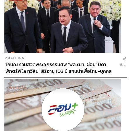
POLITICS
ทักษิณ ร่วมสวดพระอภิธรรมศพ ‘พล.ต.ท. ผ่อน’ บิดา
...
‘พักตร์พิไล ทวีสิน’ สิริอายุ 103 ปี แกนนำเพื่อไทย-บุคคล
หลากวงการร่วมอาลัย