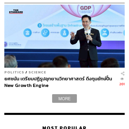
ศึกษาโอกาสร่วมทุนถือหุ้น i-Store ในอนาคต
TAGS:
True
Joint Venture
Tech Company
นิเวศน์ เหมวชิรวรากร
dtac
50
POLITICS
/
SCIENCE
ยศชนัน เตรียมปฏิรูปอุทยานวิทยาศาสตร์ ดึงทุนยักษ์ปั้น
201
New Growth Engine
ABOUT THE AUTHOR
MORE
ศนิชา ละครพล
THE STANDARD WEALTH Editor
MOST POPULAR