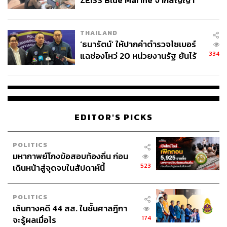
ZEISS Blue Marine จากสัญญา
ผลิต 8.3 ล้าน สู่ข้อพิพาท ‘มา
เวลล์ฯ’ ฟ้อง ‘โทน บางแค’ ผิดนัด
THAILAND
จ่ายหนี้-แอบระบุแบรนด์
‘ธนารัตน์’ ให้ปากคำตำรวจไซเบอร์
334
แฉช่องโหว่ 20 หน่วยงานรัฐ ยันไร้
นัยทางการเมือง
EDITOR'S PICKS
POLITICS
มหากาพย์โกงข้อสอบท้องถิ่น ก่อน
523
เดินหน้าสู่จุดจบในสัปดาห์นี้
POLITICS
เส้นทางคดี 44 สส. ในชั้นศาลฎีกา
174
จะรู้ผลเมื่อไร