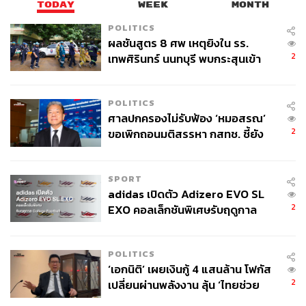
TODAY
WEEK
MONTH
uation-2017-7
POLITICS
www.forbes.com/sites/stevenbertoni/2017/07/10/we
ผลชันสูตร 8 ศพ เหตุยิงใน รร.
work-hits-20-billion-valuation-in-new-funding-round/#
2
เทพศิรินทร์ นนทบุรี พบกระสุนเข้า
5b6df3e71194
จุดสำคัญ ‘ศีรษะ-หน้าอก’ ครูถูกยิง
www.entrepreneur.com/article/296798?utm_source=
4 นัด จากระยะไกล
Twitter&utm_medium=social&utm_campaign=null&_
POLITICS
_prclt=vl5NQujg
ศาลปกครองไม่รับฟ้อง ‘หมอสรณ’
www.forbes.com/sites/alexkonrad/2014/11/05/the-ris
2
ขอเพิกถอนมติสรรหา กสทช. ชี้ยัง
e-of-wework/#654f8ebe6f8b
ไม่ใช่ผู้เดือดร้อนเสียหาย
www.fastcompany.com/3058351/as-wework-rises-so
-does-the-airbnb-of-office-space
SPORT
adidas เปิดตัว Adizero EVO SL
2
EXO คอลเล็กชันพิเศษรับฤดูกาล
TAGS:
Digital Nomad
Startup
SoftBank
Twitter
College Football
Coworking Space
WeWork
WeLive
WeWork Wellness
Business Insider
POLITICS
Miguel McKelvey
Adam Neumann
‘เอกนิติ’ เผยเงินกู้ 4 แสนล้าน โฟกัส
2
เปลี่ยนผ่านพลังงาน ลุ้น ‘ไทยช่วย
ไทยพลัส’ เฟส 2 รอประเมินความ