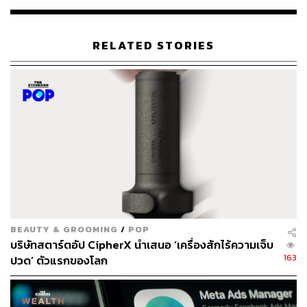
ร่วมกันในตึกเล็กๆ แห่งหนึ่งในย่าน Soho ของนิวยอร์ก ซึ่ง
เป็นช่วงที่เศรษฐกิจอเมริกายังไม่ฟื้นตัวดีจากวิกฤตทางการ
เงินโลกปี 2008 และฟองสบู่ธุรกิจอสังหาริมทรัพย์ ตอบโจทย์
RELATED STORIES
คนรุ่นใหม่ที่อยากเริ่มต้นธุรกิจในราคาประหยัด และบริษัทที่
อยากรัดเข็มขัดจากค่าเช่าตึกสำนักงาน
ที่สำคัญ ธุรกิจมาถูกทาง เพราะจับกระแสช่วงที่ Digital
Nomad และสตาร์ทอัพกำลังมาแรงพอดี กลุ่มคนรุ่นใหม่
ต้องการนั่งทำงานที่ไหนก็ได้ (ขอแค่มีอุปกรณ์กับ
อินเทอร์เน็ต) และใฝ่ฝันจะเป็นเจ้าของธุรกิจ สิ่งที่ WeWork ทำ
จึงไม่ใช่แค่ออกแบบพื้นที่น่านั่งทำงาน แต่ยังสร้างวัฒนธรรม
การทำงานขึ้นมาใหม่ด้วย เช่น จัดกิจกรรม Business
Networking เน้นสร้างคอมมูนิตี้และคอนเน็กชัน ทำให้คนรุ่น
ใหม่เข้าถึงโอกาสทางธุรกิจและการทำงานมากขึ้น
WeWork ยังจับมือเป็นพันธมิตรกับธุรกิจอสังหาริมทรัพย์
BEAUTY & GROOMING
/
POP
ชั้นนำในแต่ละประเทศ เพื่อกระโจนเข้าสู่ตลาดต่างแดน ไม่
บริษัทสตาร์ตอัป CipherX นำเสนอ ‘เครื่องสักไร้ความเจ็บ
ว่าจะเป็นปักกิ่ง, เซี่ยงไฮ้, เบอร์ลิน, เม็กซิโกซิตี้, บัวโนสไอเรส,
163
ปวด’ ตัวแรกของโลก
ปารีส, เซาเปาโล โดยเน้นทำเลย่านใจกลางเมือง แถมยังตั้ง
เป้าว่าจะบุกตลาดมุมไบ โบโกตา และเมลเบิร์นภายในปีนี้ด้วย