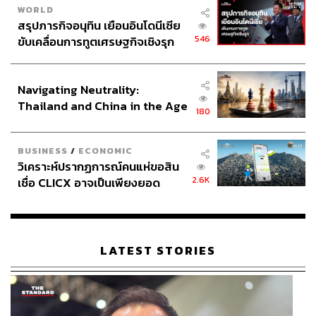
WORLD
สรุปภารกิจอนุทิน เยือนอินโดนีเซีย
546
ขับเคลื่อนการทูตเศรษฐกิจเชิงรุก
ประกาศหุ้นส่วนยุทธศาสตร์ไทย –
อินโดนีเซีย
Navigating Neutrality:
Thailand and China in the Age
180
of a New Global Order
BUSINESS
/
ECONOMIC
วิเคราะห์ปรากฏการณ์คนแห่ขอสิน
2.6K
เชื่อ CLICX อาจเป็นเพียงยอด
ภูเขาน้ำแข็ง ของปัญหาหนี้ครัว
เรือนไทยที่ถูกซุกไว้
LATEST STORIES