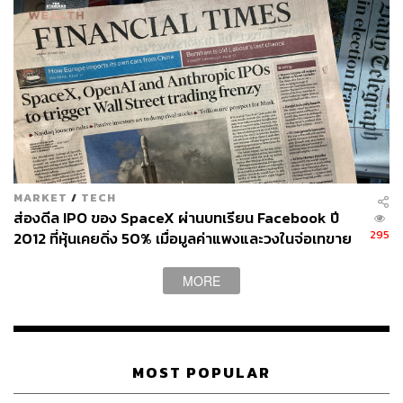
ถึงธุรกิจจะโตเร็ว แต่ดูเหมือนว่า WeWork จะปรับโมเดล
ธุรกิจตามกระแสและความต้องการของตลาดใหม่ๆ ได้ค่อน
ข้างเร็วและยืดหยุ่น จนเข้าตานักลงทุนรายใหญ่อย่าง
SoftBank ซึ่งทุ่มเงินลงทุนกับบริษัทสูงถึง 2,000 ล้านดอลลาร์
MARKET
/
TECH
เมื่อเดือนมีนาคมที่ผ่านมา
ส่องดีล IPO ของ SpaceX ผ่านบทเรียน Facebook ปี
เป็นไปได้ว่าแม้แต่นักลงทุนเองก็มองเห็นความเชี่ยวชาญ
295
2012 ที่หุ้นเคยดิ่ง 50% เมื่อมูลค่าแพงและวงในจ่อเทขาย
ด้านการบริหารทรัพย์สินของ WeWork ไม่แพ้กับธุรกิจ
คือความเสี่ยง
อสังหาริมทรัพย์หรือโรงแรม จึงน่าจะมีโอกาสไปได้ไกล
MORE
แม้ว่าธุรกิจโคเวิร์กกิ้งสเปซจะมาถึงจุดอิ่มตัวเหมือนกับเจ้า
อื่นๆ ในตลาดในท้ายที่สุดก็ตาม
Photo:
wework.com
MOST POPULAR
อ้างอิง:
www.businessinsider.com/wework-tops-20-billion-val