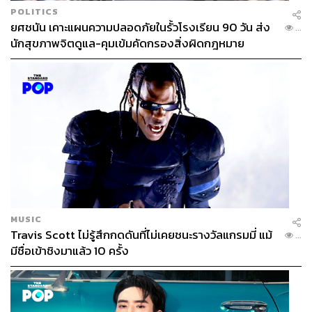
POLITICS
ยศชนัน เคาะแผนความปลอดภัยในรั้วโรงเรียน 90 วัน ส่ง
...
นักสุขภาพจิตดูแล-คุมเข้มคัดกรองสิ่งผิดกฎหมาย
MUSIC
Travis Scott ไม่รู้สึกกดดันที่ไม่เคยชนะรางวัลแกรมมี่ แม้
...
มีชื่อเข้าชิงมาแล้ว 10 ครั้ง