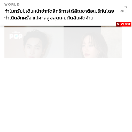
WORLD
ทำไมทรัมป์เดินหน้าจำกัดสิทธิการได้สัญชาติอเมริกันโดย
...
กำเนิดอีกครั้ง แม้ศาลสูงสุดเคยตัดสินคัดค้าน
ENTERTAINMENT
เก้า นพเก้า และ พาย รินรดา เตรียมร่วมงานกันใน ‘รสกาล
...
Enchanted Taste In Time’