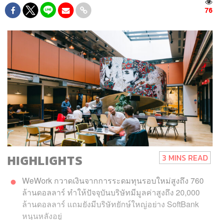
76
HIGHLIGHTS
3 MINS READ
WeWork กวาดเงินจากการระดมทุนรอบใหม่สูงถึง 760
ล้านดอลลาร์ ทำให้ปัจจุบันบริษัทมีมูลค่าสูงถึง 20,000
ล้านดอลลาร์ แถมยังมีบริษัทยักษ์ใหญ่อย่าง SoftBank
หนุนหลังอยู่