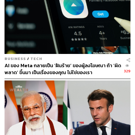
BUSINESS
/
TECH
AI ของ Meta กลายเป็น ‘ฝันร้าย’ ของผู้ลงโฆษณา ถ้า ‘ผิด
329
พลาด’ ขึ้นมา เป็นเรื่องของคุณ ไม่ใช่ของเรา
ไม่ยึดติดกับไลน์ธุรกิจเดิม
เอาเข้าจริง โมเดลธุรกิจ WeWork คล้ายกับ Airbnb ที่เน้น
ตอบสนองความต้องการแบบ on-demand เพียงแต่ Airbnb
สร้างคอมมูนิตี้สำหรับให้เช่าที่พักอาศัย โดยไม่ได้เป็นเจ้าของ
ที่พักเอง ขณะที่ WeWork ไม่ได้มองว่าตัวเองทำแค่ธุรกิจโค
เวิร์กกิ้งสเปซ แต่มองว่าพื้นที่ทุกตารางเมตรคือโอกาส จึงเพิ่ม