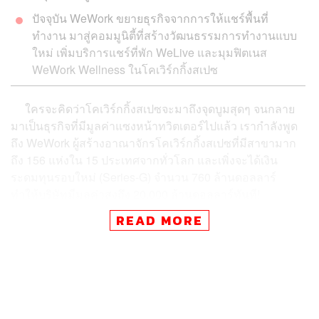
ปัจจุบัน WeWork ขยายธุรกิจจากการให้แชร์พื้นที่
ทำงาน มาสู่คอมมูนิตี้ที่สร้างวัฒนธรรมการทำงานแบบ
ใหม่ เพิ่มบริการแชร์ที่พัก WeLive และมุมฟิตเนส
WeWork Wellness ในโคเวิร์กกิ้งสเปซ
ใครจะคิดว่าโคเวิร์กกิ้งสเปซจะมาถึงจุดบูมสุดๆ จนกลาย
มาเป็นธุรกิจที่มีมูลค่าแซงหน้าทวิตเตอร์ไปแล้ว เรากำลังพูด
ถึง WeWork ผู้สร้างอาณาจักรโคเวิร์กกิ้งสเปซที่มีสาขามาก
ถึง 156 แห่งใน 15 ประเทศจากทั่วโลก และเพิ่งจะได้เงิน
ระดมทุนรอบใหม่ (Series-G) จำนวน 760 ล้านดอลลาร์
ทำให้บริษัทมีมูลค่าสูงถึง 20,000 ล้านดอลลาร์ทันที!
เว็บไซต์ Business Insider ชี้ว่ามูลค่าของ WeWork นั้นสูง
READ MORE
กว่าสตาร์ทอัพระดับยูนิคอร์นอย่าง Twitter (12,960 ล้าน
ดอลลาร์) Box บริการแชร์ไฟล์ออนไลน์ (2,440 ล้านดอลลาร์)
และ Blue Apron (1,540 ล้านดอลลาร์) บริการจัดส่งวัตถุดิบ
ทำอาหาร รวมกันทั้ง 3 บริษัทด้วยซ้ำ!
เบื้องหลังความสำเร็จของอาณาจักรแห่งโคเวิร์กกิ้งสเปซ
เจ้านี้คงไม่ใช่แค่การแชร์พื้นที่ให้กับเหล่าฟรีแลนซ์หรือคนรุ่น