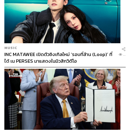
MUSIC
INC MATAWEE เปิดตัวซิงเกิลใหม่ ‘รอบที่ล้าน (Loop)’ ที่
...
ได้ เน PERSES มาแสดงในมิวสิกวิดีโอ