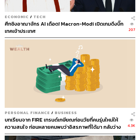
บริการตั้งแต่การเช่าโต๊ะทำงานในโคเวิร์กกิ้งสเปซ ห้อง
ประชุม ไปจนถึงออฟฟิศส่วนตัว ควบคู่กับขยายฐานลูกค้าจาก
ECONOMIC
/
TECH
กลุ่มฟรีแลนซ์และสตาร์ทอัพ มาจับตลาดของบริษัทขนาด
ศึกชิงอาณาจักร AI เดือด! Macron-Modi เปิดเกมดึงบิ๊ก
ใหญ่ที่ต้องการปรับเปลี่ยนบรรยากาศการทำงาน เช่น GM,
207
เทคเข้าประเทศ
IBM, Microsoft, BuzzFeed และ Spotify
นอกจากนี้ WeWork ยังแตกไลน์ธุรกิจใหม่ ได้แก่ WeLive
บริการแชร์ที่พักให้กับคนทั่วไป (Coliving) และ WeWork
Wellness ฟิตเนสในโคเวิร์กกิ้งสเปซแห่งแรกที่ WeWork
สาขานิวยอร์ก หวังตอบโจทย์ไลฟ์สไตล์คนเมืองแบบครบ
วงจร
PERSONAL FINANCE
/
BUSINESS
บทเรียนจาก FIRE เทรนด์เกษียณก่อนวัยที่คนรุ่นใหม่ให้
4.3K
ความสนใจ ก่อนหลายคนพบว่าอิสรภาพที่ได้มา กลับว่าง
เปล่ากว่าที่คิด