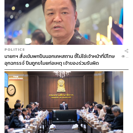
POLITICS
นายกฯ สั่งเข้มพกปืนนอกเคหสถาน ชี้ไม่ใช่เจ้าหน้าที่มีโทษ
...
อุกฉกรรจ์ ปืนถูกขโมยก่อเหตุ เจ้าของร่วมรับผิด