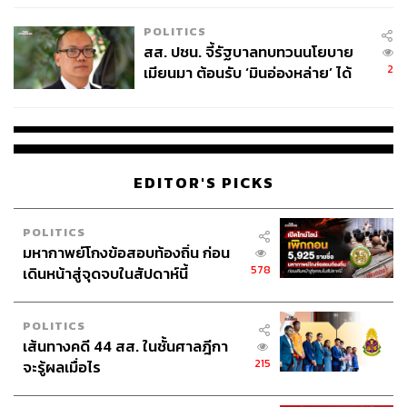
เหมาะสม
POLITICS
สส. ปชน. จี้รัฐบาลทบทวนนโยบาย
2
เมียนมา ต้อนรับ ‘มินอ่องหล่าย’ ได้
แค่สัญญาว่างเปล่า
76
ABOUT THE AUTHOR
EDITOR'S PICKS
ปิยพร อรุณเกรียงไกร
นักเขียนอิสระ
POLITICS
มหากาพย์โกงข้อสอบท้องถิ่น ก่อน
578
เดินหน้าสู่จุดจบในสัปดาห์นี้
POLITICS
เส้นทางคดี 44 สส. ในชั้นศาลฎีกา
215
จะรู้ผลเมื่อไร