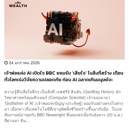
24 มกราคม 2026
เจ้าพ่อแห่ง AI เปิดใจ BBC ยอมรับ ‘เสียใจ’ ในสิ่งที่สร้าง เตือน
ทั่วโลกเร่งวิจัยความปลอดภัย ก่อน AI ฉลาดเกินมนุษย์จะ
ควบคุม
ความรู้สึกเสียใจลึกๆ เป็นสิ่งที่ เจฟฟรีย์ ฮินตัน (Geoffrey Hinton) นัก
วิทยาศาสตร์คอมพิวเตอร์ (Computer Scientist) เจ้าของฉายา
‘Godfather of AI’ (เจ้าพ่อแห่งปัญญาประดิษฐ์) ยอมรับอย่างตรงไปตรง
มา เมื่อกล่าวถึงเทคโนโลยีที่เขาอุทิศทั้งชีวิตสร้างขึ้นมากับมือ ในบท
สัมภาษณ์ล่าสุดกับ BBC Newsnight ที่เผยแพร่เมื่อวันอังคาร (20 ม.ค.)
ที่ผ่านมา ฮิน...