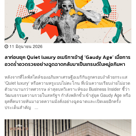
11 มิถุนายน 2026
ลาก่อนยุค Quiet luxury อเมริกาเข้าสู่ ‘Gaudy Age’ เมื่อการ
อวดร่ำอวดรวยอย่างฉูดฉาดกลับมาเป็นเทรนด์ในหมู่อภิมหา
เศรษฐี
หลังจากที่ไลฟ์สไตล์ของอภิมหาเศรษฐีอเมริกันถูกครอบงำด้วยกระแส
'Quiet luxury' หรือความหรูแบบไม่ตะโกน ที่เน้นความเรียบง่ายไม่อวด
ตัวมานานกว่าทศวรรษ ล่าสุดบทวิเคราะห์ของ Business Insider ชี้ว่า
วัฒนธรรมความรวยในสหรัฐฯ กำลังพลิกขั้วเข้าสู่ยุค Gaudy Age หรือ
ยุคที่คนรวยหันมาอวดความมั่งคั่งอย่างฉูดฉาดและเปิดเผยอีกครั้ง
ประเด็นสำคัญ ...