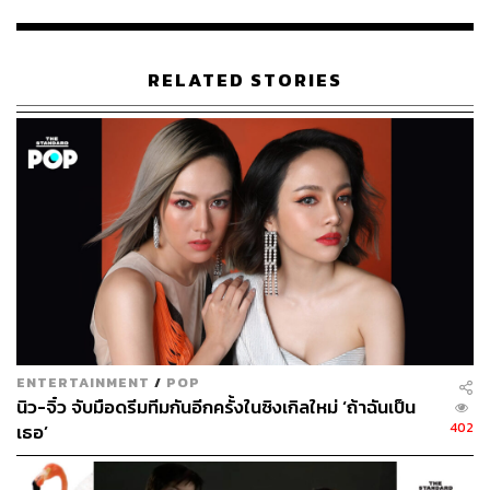
เสียงใหม่ๆ กับการดีไซน์ดนตรีสไตล์อาร์แอนด์บีที่มีซาวด์ชวน
ให้นึกถึงเพลงในยุค 2000 ต้นๆ ที่ถึงแม้จะดูเอาต์ไปแล้ว แต่
จังหวะจะโคนและเสียงที่คุ้นเคยนี้ก็ยังมีเสน่ห์และฟังได้เรื่อยๆ
RELATED STORIES
ด้วยการเติมแต่งเสียงสะท้อนให้กับเสียงซินธ์ในเพลงเข้ากับ
ชื่อเพลง ดังนั้นในบางท่อนเราจะได้ยินเสียงดีดนิ้วหรือเสียง
คล้ายน้ำหยดสะท้อนก้องอยู่ตลอดเพลง รวมไปถึงการใส่เสียง
สะท้อนของนิว-จิ๋วลงไปในช่วงท้ายเพลงก็ดูเก๋ดี
สิ่งที่น่าปลาบปลื้มมากๆ อีกจุดคือการโหมเครื่องสายเพราะๆ
เข้าไป ทำให้เพลงนี้มีรายละเอียดที่น่าจดจำ รวมไปถึงท่อน
ร้องภาษาอังกฤษที่ติดหูและมีจริตเหลือเกิน ซึ่งต้องยกคำ
ชื่นชมนี้ให้ไปยัง แต๊บ-ธนพล มหธร หรือแต๊บ AF5 (หรือแต๊บ
The Voice 5) ในตำแหน่งโปรดิวเซอร์ที่มอบเสียงใหม่ๆ ของ
บทเพลงนิว-จิ๋วให้น่าฟังและฉีกออกจากรสชาติเดิมๆ ที่พวก
ENTERTAINMENT
/
POP
เธอเคยร้อง
นิว-จิ๋ว จับมือดรีมทีมกันอีกครั้งในซิงเกิลใหม่ ‘ถ้าฉันเป็น
402
เธอ’
เพลงนี้แต่งจากปลายปากกาของ แอ้ม-อัจฉริยา ดุลยไพบูลย์
นักแต่งเพลงหญิงเลือดใหม่ที่เป็นเจ้าของเพลงฮิตมากมายทั้ง