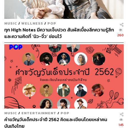
เยี่ยมเช่นเคย โดยเฉพาะการร้องโน้ตสูงๆ ด้วยเสียงลมแผ่วๆ
และค่อยๆ ไล่ความหนักแน่นของเสียงไปเรื่อยๆ ในท่อนหลัง
ซึ่งค่อนข้างแปลกหูจากเพลงอื่นๆ ที่พวกเธอเคยร้อง แต่หนึ่ง
MUSIC
/
WELLNESS
/
POP
เรื่องที่เราค่อนข้างกังวลคือเสียงของนิวที่คล้ายจะขึ้นจมูก
ทุก High Notes มีความเจ็บปวด สัมผัสเบื้องลึกความรู้สึก
ตลอดเวลาจากอาการไซนัสเรื้อรังของเธอเวลาเธอร้องสด
260
และความคิดที่ ‘นิว-จิ๋ว’ ซ่อนไว้
หรือแม้แต่ในสตูดิโอเวอร์ชันเองก็ตาม อยากให้พวกเธอพัก
ผ่อนกันให้มากๆ เป็นห่วงเสียงสวรรค์ของพวกเธอจะพังเหลือ
เกิน
MUSIC
/
ENTERTAINMENT
/
POP
คำขวัญวันเด็กประจำปี 2562 คิดและเขียนโดยเหล่าคน
145
บันเทิงไทย