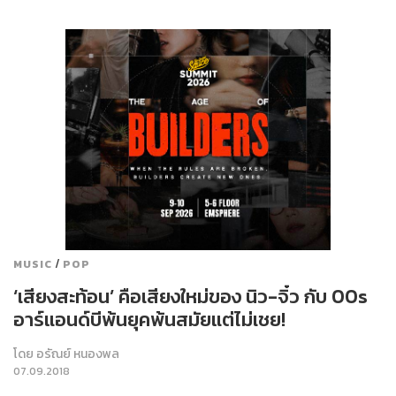
/
MUSIC
POP
‘เสียงสะท้อน’ คือเสียงใหม่ของ นิว-จิ๋ว กับ 00s
อาร์แอนด์บีพ้นยุคพ้นสมัยแต่ไม่เชย!
โดย
อรัณย์ หนองพล
07.09.2018