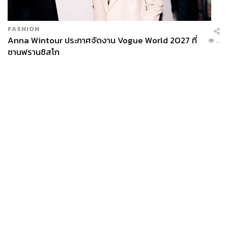
FASHION
Anna Wintour ประกาศจัดงาน Vogue World 2027 ที่
...
ซานฟรานซิสโก
News
Wealth
Pop
Podcast
Video
Now
Opinion
Careers
Events
Privacy
About
Contact
Policy
FOR
ADVERTISING
MEMBERSHIP