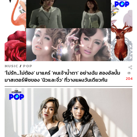
ภาพจำ
(ป๊อบ ปองกูล),
รู้ยัง
(ต้น ธนษิต),
นี่แหละความรัก
(เป๊ก
ผลิตโชค) ฯลฯ โดยในเพลงนี้ถือเป็นการกลับมาทำงา
นกับอัจฉริยาเป็นครั้งที่ 2 ของนิว-จิ๋วแล้ว หลังจากเคยร่วมทำ
เพลง
รักที่เป็นของจริง (Real Love)
มาแล้วในโปรเจกต์
10
Years of Love
ครบรอบ 10 ปี รายการ
เดอะสตาร์ ค้นฟ้าคว้า
ดาว
เมื่อ 4 ปีก่อน
MUSIC
/
POP
‘ไม่รัก…ไม่ต้อง’ มาแคร์ ‘คนเจ้าน้ำตา’ อย่างฉัน สองอัลบั้ม
204
มาสเตอร์พีซของ ‘นิวและจิ๋ว’ ที่วางแผงวันเดียวกัน
ส่วนทางด้านการร้องของสองสาวนับว่ายังทำได้อย่างยอด