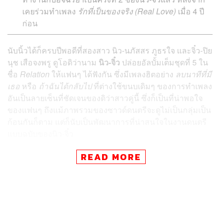
เคยร่วมทำเพลง
รักที่เป็นของจริง (Real Love)
เมื่อ 4 ปี
ก่อน
นับนิ้วได้ก็ครบปีพอดีที่สองสาว นิว-นภัสสร ภูธรใจ และจิ๋ว-ปิย
นุช เสือจงพรู ดูโอดิว่านาม
นิว-จิ๋ว
ปล่อยอัลบั้มเต็มชุดที่ 5 ใน
ชื่อ
Relation
ให้แฟนๆ ได้ฟังกัน ซึ่งมีเพลงฮิตอย่าง
ลบนาทีที่มี
เธอ
หรือ
ถ้าฉันได้กลับไป
ที่ต่างใช้ขนบเดิมๆ ของการทำเพลง
อันเป็นลายเซ็นที่ชัดเจนของดิว่าสาวคู่นี้ ซึ่งก็เป็นที่น่าพอใจ
ของแฟนๆ ถึงแม้ภาพรวมของซาวด์ดนตรีจะดูไม่เป็นกลุ่มเป็น
ก้อนกันก็ตาม แต่ก็นับเป็นพัฒนาการที่น่าสนใจในงานดนตรี
แบบฉบับของนิว-จิ๋ว
READ MORE
หลังจากที่พวกเธอโปรโมตซิงเกิล
ไม่เกี่ยวกับเธอ
อันเป็น
ซิงเกิลปิดอัลบั้ม
Relation
ไปเรียบร้อยแล้ว นิว-จิ๋วก็ปล่อย
ซิงเกิลใหม่ตามออกมาทันทีเมื่อต้นเดือนกันยายนที่ผ่านมาใน
ชื่อ
เสียงสะท้อน (Reflection)
ภายใต้ร่มเงาของโปรเจกต์
ใหม่ Her อันเป็นการกวาดต้อนศิลปินหญิงของ GMM
Grammy มารวมตัวกันทำเพลง อันได้แก่ หญิง รฐา, นิว-จิ๋ว,