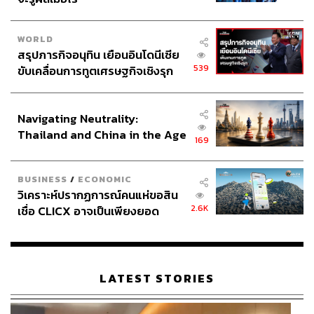
WORLD
สรุปภารกิจอนุทิน เยือนอินโดนีเซีย
539
ขับเคลื่อนการทูตเศรษฐกิจเชิงรุก
ประกาศหุ้นส่วนยุทธศาสตร์ไทย –
อินโดนีเซีย
Navigating Neutrality:
Thailand and China in the Age
169
of a New Global Order
BUSINESS
/
ECONOMIC
วิเคราะห์ปรากฏการณ์คนแห่ขอสิน
2.6K
เชื่อ CLICX อาจเป็นเพียงยอด
ภูเขาน้ำแข็ง ของปัญหาหนี้ครัว
เรือนไทยที่ถูกซุกไว้
LATEST STORIES