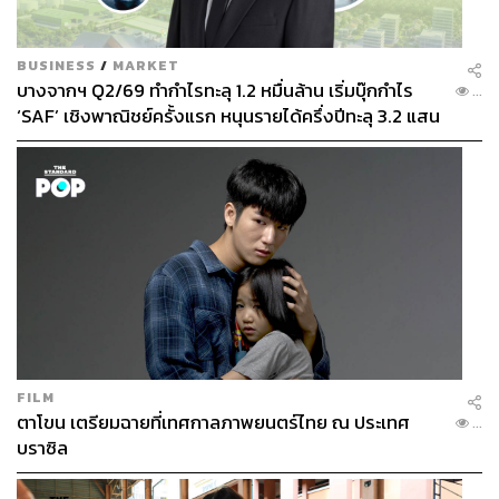
BUSINESS
/
MARKET
บางจากฯ Q2/69 ทำกำไรทะลุ 1.2 หมื่นล้าน เริ่มบุ๊กกำไร
...
‘SAF’ เชิงพาณิชย์ครั้งแรก หนุนรายได้ครึ่งปีทะลุ 3.2 แสน
ล้าน
FILM
ตาโขน เตรียมฉายที่เทศกาลภาพยนตร์ไทย ณ ประเทศ
...
บราซิล