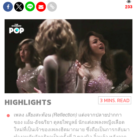
233
HIGHLIGHTS
3 MINS. READ
เพลง
เสียงสะท้อน (Reflection)
แต่งจากปลายปากกา
ของ แอ้ม-อัจฉริยา ดุลยไพบูลย์ นักแต่งเพลงหญิงเลือด
ใหม่ที่เป็นเจ้าของเพลงฮิตมากมาย ซึ่งถือเป็นการกลับมา
ทำงานกับอัจฉริยาเป็นครั้งที่ 2 ของนิว-จิ๋วแล้ว หลังจาก