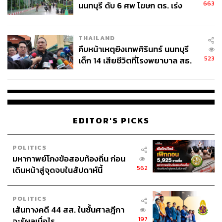
663
นนทบุรี ดับ 6 ศพ โฆษก ตร. เร่ง
สอบปมขโมยปืนปู่ก่อเหตุ
THAILAND
คืบหน้าเหตุยิงเทพศิรินทร์ นนทบุรี
523
เด็ก 14 เสียชีวิตที่โรงพยาบาล สธ.
ยืนยันครูเสียชีวิต 5 ราย เจ็บ 22
ราย
EDITOR'S PICKS
POLITICS
มหากาพย์โกงข้อสอบท้องถิ่น ก่อน
562
เดินหน้าสู่จุดจบในสัปดาห์นี้
POLITICS
เส้นทางคดี 44 สส. ในชั้นศาลฎีกา
197
จะรู้ผลเมื่อไร