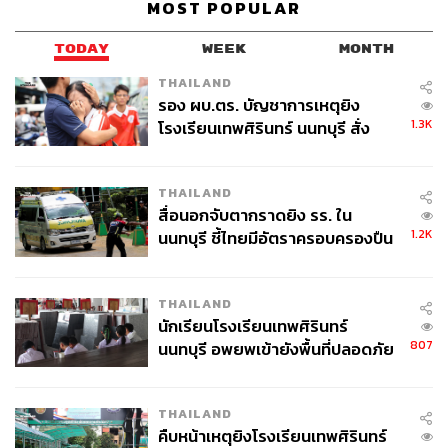
MOST POPULAR
TODAY
WEEK
MONTH
THAILAND
รอง ผบ.ตร. บัญชาการเหตุยิง
1.3K
โรงเรียนเทพศิรินทร์ นนทบุรี สั่ง
ค้นหา 2 รอบยืนยันไร้คนติดค้าง พบ
ศพปู่-ย่าที่บ้านพักผู้ก่อเหตุ
THAILAND
สื่อนอกจับตากราดยิง รร. ใน
1.2K
นนทบุรี ชี้ไทยมีอัตราครอบครองปืน
สูงในระดับต้นของภูมิภาค
THAILAND
นักเรียนโรงเรียนเทพศิรินทร์
807
นนทบุรี อพยพเข้ายังพื้นที่ปลอดภัย
ชั่วคราว หลังเหตุใช้อาวุธปืนภายใน
โรงเรียนคลี่คลาย
THAILAND
คืบหน้าเหตุยิงโรงเรียนเทพศิรินทร์