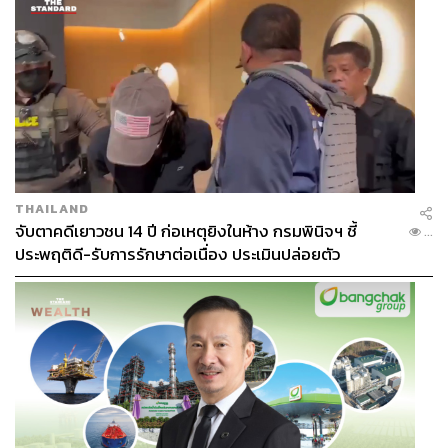
THAILAND
จับตาคดีเยาวชน 14 ปี ก่อเหตุยิงในห้าง กรมพินิจฯ ชี้
...
ประพฤติดี-รับการรักษาต่อเนื่อง ประเมินปล่อยตัว