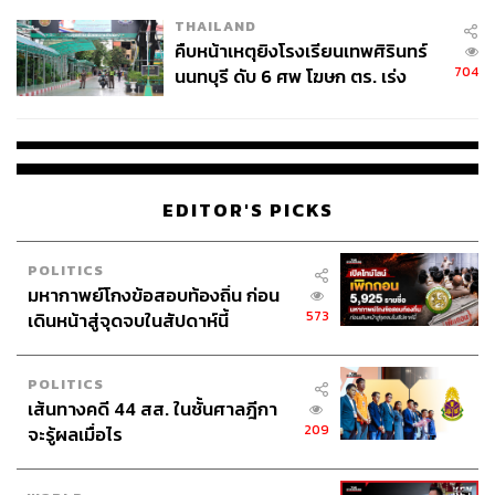
โรงเรียนคลี่คลาย
THAILAND
คืบหน้าเหตุยิงโรงเรียนเทพศิรินทร์
704
นนทบุรี ดับ 6 ศพ โฆษก ตร. เร่ง
สอบปมขโมยปืนปู่ก่อเหตุ
EDITOR'S PICKS
POLITICS
มหากาพย์โกงข้อสอบท้องถิ่น ก่อน
573
เดินหน้าสู่จุดจบในสัปดาห์นี้
POLITICS
เส้นทางคดี 44 สส. ในชั้นศาลฎีกา
209
จะรู้ผลเมื่อไร