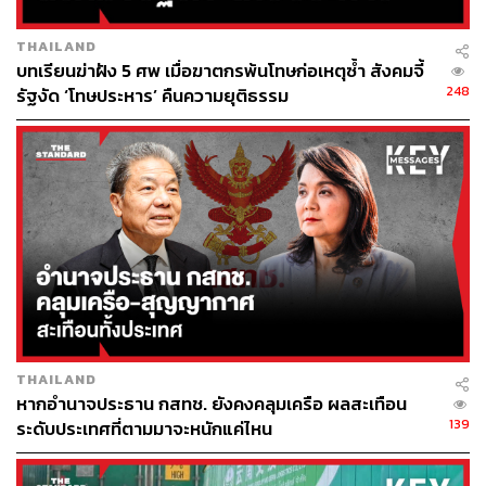
THAILAND
บทเรียนฆ่าฝัง 5 ศพ เมื่อฆาตกรพ้นโทษก่อเหตุซ้ำ สังคมจี้
248
รัฐงัด ‘โทษประหาร’ คืนความยุติธรรม
THAILAND
หากอำนาจประธาน กสทช. ยังคงคลุมเครือ ผลสะเทือน
139
ระดับประเทศที่ตามมาจะหนักแค่ไหน