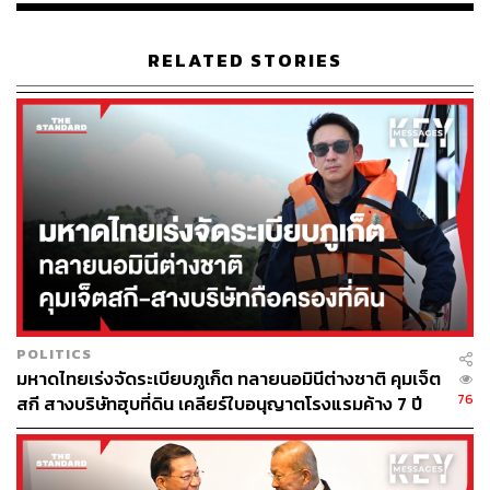
RELATED STORIES
POLITICS
มหาดไทยเร่งจัดระเบียบภูเก็ต ทลายนอมินีต่างชาติ คุมเจ็ต
76
สกี สางบริษัทฮุบที่ดิน เคลียร์ใบอนุญาตโรงแรมค้าง 7 ปี