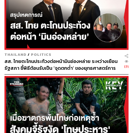
THAILAND
/
POLITICS
สส. ไทยตะโกนประท้วงต่อหน้ามินอ่องหล่าย ระหว่างเยือน
171
รัฐสภา ชี้พิธีต้อนรับเป็น ‘จุดตกต่ำ’ ของยุทธศาสตร์การ
ทูตไทย