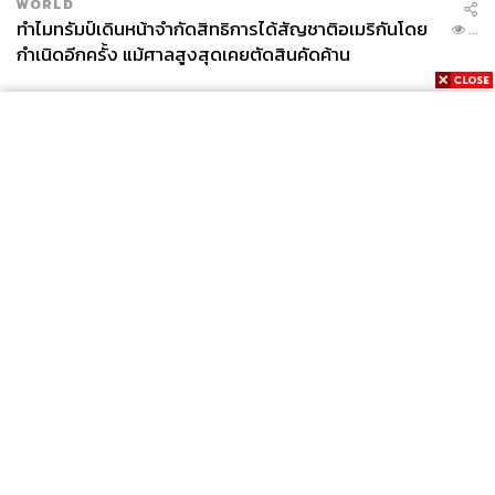
WORLD
ทำไมทรัมป์เดินหน้าจำกัดสิทธิการได้สัญชาติอเมริกันโดย
...
กำเนิดอีกครั้ง แม้ศาลสูงสุดเคยตัดสินคัดค้าน
News
Wealth
Pop
Podcast
Video
Now
Opinion
Careers
Events
Privacy
About
Contact
Policy
FOR
ADVERTISING
MEMBERSHIP