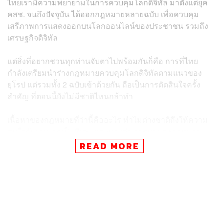
ไทยเรามีความพยายามในการควบคุมโลกดิจิทัล มาตั้งแต่ยุค
คสช. จนถึงปัจจุบัน ได้ออกกฎหมายหลายฉบับ เพื่อควบคุม
เสรีภาพการแสดงออกบนโลกออนไลน์ของประชาชน รวมถึง
เศรษฐกิจดิจิทัล
แต่สิ่งที่อยากชวนทุกท่านจับตาไปพร้อมกันก็คือ การที่ไทย
กำลังเตรียมนำร่างกฎหมายควบคุมโลกดิจิทัลตามแนวของ
ยุโรป แต่รวมทั้ง 2 ฉบับเข้าด้วยกัน ถือเป็นการตัดสินใจครั้ง
สำคัญ ที่ตอนนี้ยังไม่มีชาติไหนกล้าทำ
เนื้อหาของกฎหมายที่ว่านี้คืออะไร ทำไมต่างชาติถึงให้ความ
สนใจกับเรามากเป็นพิเศษ และมองว่า การมาของกฎหมาย
ฉบับนี้ กำลังจะทำให้ประเทศไทยพ่ายแพ้ในสมรภูมิด้าน
READ MORE
เศรษฐกิจดิจิทัล ที่กำลังแข่งขันกันอย่างดุเดือดในภูมิภาคนี้
ตัดต่อ:
ธนวัฒน์ กางกรณ์
TAGS:
เศรษฐกิจดิจิทัลไทย
กฎหมายดิจิทัล
Key Messages
สหภาพยุโรป (EU)
เศรษฐกิจดิจิทัล