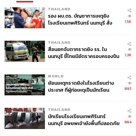
THAILAND
รอง ผบ.ตร. บัญชาการเหตุยิง
1.5K
โรงเรียนเทพศิรินทร์ นนทบุรี สั่ง
ค้นหา 2 รอบยืนยันไร้คนติดค้าง พบ
ศพปู่-ย่าที่บ้านพักผู้ก่อเหตุ
THAILAND
สื่อนอกจับตากราดยิง รร. ใน
1.3K
นนทบุรี ชี้ไทยมีอัตราครอบครองปืน
สูงในระดับต้นของภูมิภาค
WORLD
ย้อนเหตุกราดยิงในโรงเรียนต่าง
897
ประเทศ ที่ผู้ก่อเหตุเป็นนักเรียน
THAILAND
นักเรียนโรงเรียนเทพศิรินทร์
864
นนทบุรี อพยพเข้ายังพื้นที่ปลอดภัย
ชั่วคราว หลังเหตุใช้อาวุธปืนภายใน