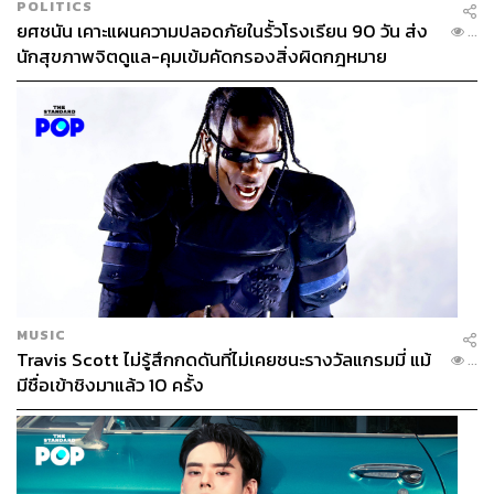
POLITICS
ยศชนัน เคาะแผนความปลอดภัยในรั้วโรงเรียน 90 วัน ส่ง
...
นักสุขภาพจิตดูแล-คุมเข้มคัดกรองสิ่งผิดกฎหมาย
MUSIC
Travis Scott ไม่รู้สึกกดดันที่ไม่เคยชนะรางวัลแกรมมี่ แม้
...
มีชื่อเข้าชิงมาแล้ว 10 ครั้ง