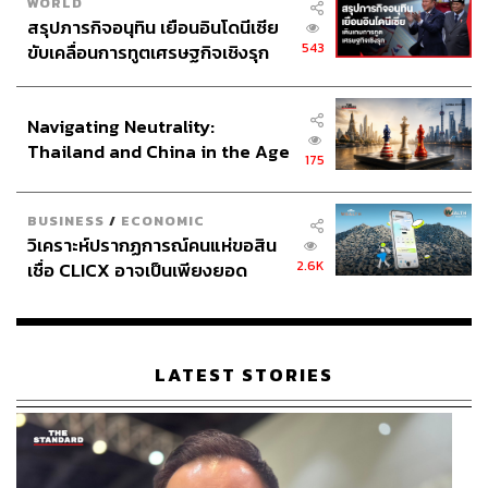
WORLD
สรุปภารกิจอนุทิน เยือนอินโดนีเซีย
543
ขับเคลื่อนการทูตเศรษฐกิจเชิงรุก
ประกาศหุ้นส่วนยุทธศาสตร์ไทย –
อินโดนีเซีย
Navigating Neutrality:
Thailand and China in the Age
175
of a New Global Order
BUSINESS
/
ECONOMIC
วิเคราะห์ปรากฏการณ์คนแห่ขอสิน
2.6K
เชื่อ CLICX อาจเป็นเพียงยอด
ภูเขาน้ำแข็ง ของปัญหาหนี้ครัว
เรือนไทยที่ถูกซุกไว้
LATEST STORIES