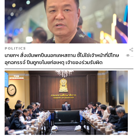
POLITICS
นายกฯ สั่งเข้มพกปืนนอกเคหสถาน ชี้ไม่ใช่เจ้าหน้าที่มีโทษ
...
อุกฉกรรจ์ ปืนถูกขโมยก่อเหตุ เจ้าของร่วมรับผิด