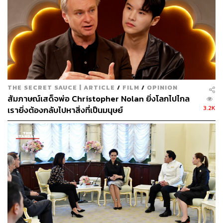
สำหรับ
4KINGS
ทั้งสองภาค เรียกได้ว่าเป็นภาพยนตร์ไทยที่
ได้รับเสียงชื่นชมจากทั้งผู้ชมและนักวิจารณ์อย่างเนืองแน่น
โดย
4KINGS
ภาคแรกกวาดรายได้รวมทั่วประเทศสูงถึง 170
ล้านบาท และคว้ารางวัลบนเวทีภาพยนตร์ไปมากมาย ขณะที่
ภาคสองก็กวาดรายได้รวมทั่วประเทศไปแล้วมากกว่า 200
ล้านบาท
THE SECRET SAUCE | ARTICLE
/
FILM
/
OPINION
สัมภาษณ์เสด็จพ่อ Christopher Nolan ยิ่งโลกไปไกล
อ้างอิง:
3.2K
เรายิ่งต้องกลับไปหาสิ่งที่เป็นมนุษย์
www.facebook.com/story.php?story_fbid=715292934
036655&id=100066678652947&mibextid=WC7FNe
TAGS:
ภาพยนตร์
4KINGS
เนรมิตรหนัง ฟิล์ม
พุฒิ-พุฒิพงษ์ นาคทอง
วัยหนุ่ม 2544