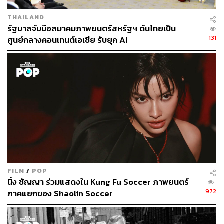
THAILAND
รัฐบาลจับมือสมาคมภาพยนตร์สหรัฐฯ ดันไทยเป็น
24.6K
131
ศูนย์กลางคอนเทนต์เอเชีย รับยุค AI
ABOUT THE AUTHOR
สุพัฒน์ ศิวะพรพันธ์
Content Creator ผู้หลงใหลในทุกศาสตร์และ
วัฒนธรรมของประเทศญี่ปุ่น
FILM
/
POP
นิ้ง ชัญญา ร่วมแสดงใน Kung Fu Soccer ภาพยนตร์
972
ภาคแยกของ Shaolin Soccer