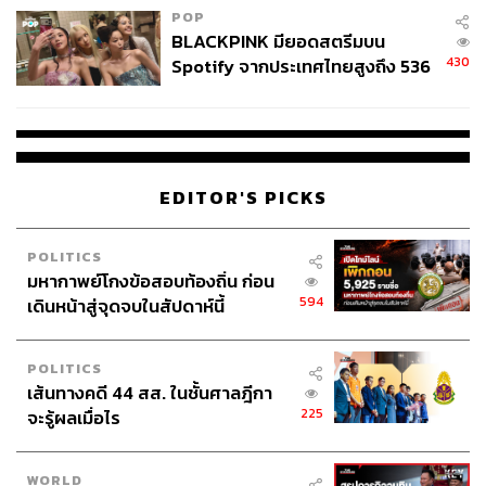
POP
BLACKPINK มียอดสตรีมบน
430
Spotify จากประเทศไทยสูงถึง 536
ล้านครั้ง ตลอด 10 ปีที่ผ่านมา
EDITOR'S PICKS
POLITICS
มหากาพย์โกงข้อสอบท้องถิ่น ก่อน
594
เดินหน้าสู่จุดจบในสัปดาห์นี้
POLITICS
เส้นทางคดี 44 สส. ในชั้นศาลฎีกา
225
จะรู้ผลเมื่อไร
WORLD