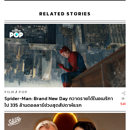
แสดงมากฝีมือที่เคยร่วมงานกับ พุฒิ พุฒิพงษ์ มาแล้วใน
4KINGS
นำทีมโดย เป้-อารักษ์ อมรศุภศิริ, จ๋าย-อิชณน์กร พึ่ง
RELATED STORIES
เกียรติรัศมี, นัท-ณัฏฐ์ กิจจริต, เบนจามิน โจเซฟ วาร์นี, ท็อป-
ทศพล หมายสุข, เอม-ภูมิภัทร ถาวรศิริ, ต๊อบ-สหัสชัย ชุมรุม
เสริมทัพด้วย ก้อย-อรัชพร โภคินภากร และ จี๊ด-แสงทอง เกตุ
อู่ทอง
FILM
/
POP
Spider-Man: Brand New Day กวาดรายได้ในอเมริกา
541
ไป 335 ล้านดอลลาร์ช่วงสุดสัปดาห์แรก