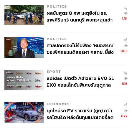
POLITICS
ผลชันสูตร 8 ศพ เหตุยิงใน รร.
1.1K
เทพศิรินทร์ นนทบุรี พบกระสุนเข้า
จุดสำคัญ ‘ศีรษะ-หน้าอก’ ครูถูกยิง
4 นัด จากระยะไกล
POLITICS
ศาลปกครองไม่รับฟ้อง ‘หมอสรณ’
863
ขอเพิกถอนมติสรรหา กสทช. ชี้ยัง
ไม่ใช่ผู้เดือดร้อนเสียหาย
SPORT
adidas เปิดตัว Adizero EVO SL
816
EXO คอลเล็กชันพิเศษรับฤดูกาล
College Football
ECONOMIC
ยุคใหม่รถ EV ราคาเริ่ม (ถูก) กว่า
672
รถไฮบริด หลังต้นทุนแบตเตอรี่ลด
ลง - จีนแห่บุกตลาดเกิดใหม่