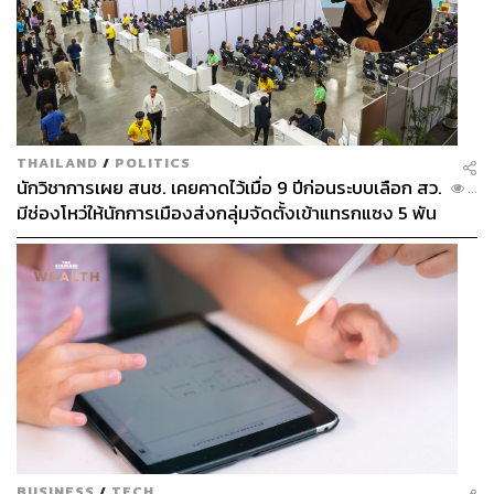
THAILAND
/
POLITICS
นักวิชาการเผย สนช. เคยคาดไว้เมื่อ 9 ปีก่อนระบบเลือก สว.
...
มีช่องโหว่ให้นักการเมืองส่งกลุ่มจัดตั้งเข้าแทรกแซง 5 พัน
ล้านยึดประเทศได้
BUSINESS
/
TECH