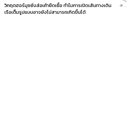
วิกฤตฮอร์มุซยังส่อเค้ายืดเยื้อ ทำไมการเปิดเส้นทางเดิน
...
เรือเต็มรูปแบบอาจยังไม่สามารถเกิดขึ้นได้
News
Wealth
Pop
Podcast
Video
Now
Opinion
Careers
Events
Privacy
About
Contact
Policy
FOR
ADVERTISING
MEMBERSHIP