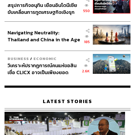
สรุปภารกิจอนุทิน เยือนอินโดนีเซีย
550
ขับเคลื่อนการทูตเศรษฐกิจเชิงรุก
ประกาศหุ้นส่วนยุทธศาสตร์ไทย –
อินโดนีเซีย
Navigating Neutrality:
Thailand and China in the Age
185
of a New Global Order
BUSINESS
/
ECONOMIC
วิเคราะห์ปรากฏการณ์คนแห่ขอสิน
2.6K
เชื่อ CLICX อาจเป็นเพียงยอด
ภูเขาน้ำแข็ง ของปัญหาหนี้ครัว
เรือนไทยที่ถูกซุกไว้
LATEST STORIES