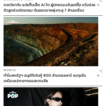
กวดวิชาดับ แต่แท็บเล็ต AI โต ผู้ปกครองจีนแห่ซื้อ หวังช่วย
...
ติวลูกช่วงปิดเทอม ดันยอดขายพุ่งทะลุ 7 ล้านเครื่อง
WORLD
ทำไมสหรัฐฯ อนุมัติเงินกู้ 400 ล้านดอลลาร์ ลงทุนใน
...
เหมืองแร่หายากออสเตรเลีย