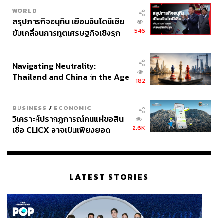
WORLD
สรุปภารกิจอนุทิน เยือนอินโดนีเซีย
546
ขับเคลื่อนการทูตเศรษฐกิจเชิงรุก
ประกาศหุ้นส่วนยุทธศาสตร์ไทย –
อินโดนีเซีย
Navigating Neutrality:
Thailand and China in the Age
182
of a New Global Order
BUSINESS
/
ECONOMIC
วิเคราะห์ปรากฏการณ์คนแห่ขอสิน
2.6K
เชื่อ CLICX อาจเป็นเพียงยอด
ภูเขาน้ำแข็ง ของปัญหาหนี้ครัว
เรือนไทยที่ถูกซุกไว้
LATEST STORIES