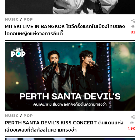
531
MUSIC
/
POP
MITSKI LIVE IN BANGKOK โชว์ครั้งแรกในเมืองไทยของ
82
ไอคอนหญิงแห่งวงการอินดี้
ABOUT THE AUTHOR
ใยรัก ชุติอังกูร
นักเขียนผู้ชอบถ่ายทอดเรื่องราวผ่านตัวอักษร
หลงใหลในภาษา วัฒนธรรม และการติ่ง
MUSIC
/
POP
PERTH SANTA DEVIL’S KISS CONCERT ดินแดนแห่ง
1.9K
เสียงเพลงที่ดังก้องในความทรงจำ