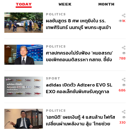
TODAY
WEEK
MONTH
POLITICS
ผลชันสูตร 8 ศพ เหตุยิงใน รร.
1K
เทพศิรินทร์ นนทบุรี พบกระสุนเข้า
จุดสำคัญ ‘ศีรษะ-หน้าอก’ ครูถูกยิง
4 นัด จากระยะไกล
POLITICS
ศาลปกครองไม่รับฟ้อง ‘หมอสรณ’
788
ขอเพิกถอนมติสรรหา กสทช. ชี้ยัง
ไม่ใช่ผู้เดือดร้อนเสียหาย
SPORT
adidas เปิดตัว Adizero EVO SL
686
EXO คอลเล็กชันพิเศษรับฤดูกาล
College Football
POLITICS
‘เอกนิติ’ เผยเงินกู้ 4 แสนล้าน โฟกัส
330
เปลี่ยนผ่านพลังงาน ลุ้น ‘ไทยช่วย