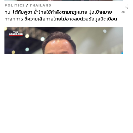
POLITICS
/
THAILAND
ทบ. โต้กัมพูชา ย้ำไทยใช้กำลังตามกฎหมาย มุ่งเป้าหมาย
...
ทางทหาร ชี้ความเสียหายไทยไม่อาจลบด้วยข้อมูลบิดเบือน
POLITICS
นายกฯ สั่งเข้มพกปืนนอกเคหสถาน ชี้ไม่ใช่เจ้าหน้าที่มีโทษ
...
อุกฉกรรจ์ ปืนถูกขโมยก่อเหตุ เจ้าของร่วมรับผิด