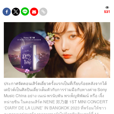
531
ประกาศจัดคอนเสิร์ตเดี่ยวครั้งแรกเป็นที่เรียบร้อย
หลังจากได้
เดบิวต์
เป็นศิลปินเดี่ยวเต็มตัวกับการร่วมมือกับทางค่าย Sony
Music China อย่าง เนเน่-พรนับพัน
พรเพ็ญพิพัฒน์ หรือ เจิ้ง
หน่ายซิน
ในคอนเสิร์ต
NENE 郑乃馨 1ST MINI CONCERT
‘DIARY DE LA LUNE’ IN BANGKOK 2023
ที่พร้อมให้ชาว
อะตอมมาร่วมสร้างความทรงจำไปด้วยกัน
วันเสาร์ที่ 11