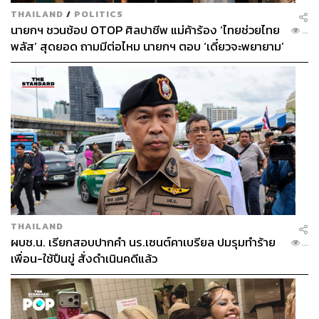
THAILAND
/
POLITICS
นายกฯ ชวนช้อป OTOP ศิลปาชีพ แม่ค้าร้อง ‘ไทยช่วยไทย
...
พลัส’ สุดยอด ถามมีต่อไหม นายกฯ ตอบ ‘เดี๋ยวจะพยายาม’
THAILAND
ผบช.น. เรียกสอบปากคำ นร.เซนต์คาเบรียล ปมรุมทำร้าย
...
เพื่อน-ใช้ปืนขู่ สั่งดำเนินคดีแล้ว