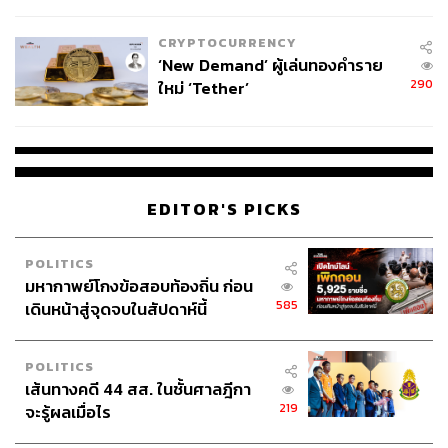
ไทยพลัส’ เฟส 2 รอประเมินความ
เหมาะสม
CRYPTOCURRENCY
‘New Demand’ ผู้เล่นทองคำราย
290
ใหม่ ‘Tether’
EDITOR'S PICKS
POLITICS
มหากาพย์โกงข้อสอบท้องถิ่น ก่อน
585
เดินหน้าสู่จุดจบในสัปดาห์นี้
POLITICS
เส้นทางคดี 44 สส. ในชั้นศาลฎีกา
219
จะรู้ผลเมื่อไร