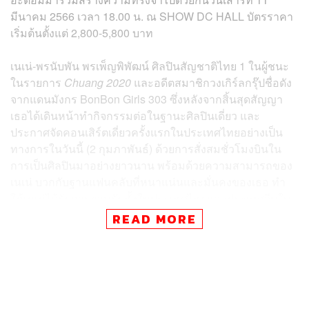
มีนาคม 2566 เวลา 18.00 น. ณ SHOW DC HALL
บัตรราคา
เริ่มต้นตั้งแต่ 2,800-5,800 บาท
เนเน่-พรนับพัน
พรเพ็ญพิพัฒน์ ศิลปินสัญชาติไทย 1 ในผู้ชนะ
ในรายการ
Chuang 2020
และอดีตสมาชิกวงเกิร์ลกรุ๊ปชื่อดัง
จากแดนมังกร BonBon Girls 303 ซึ่งหลังจากสิ้นสุดสัญญา
เธอได้เดินหน้าทำกิจกรรมต่อในฐานะศิลปินเดี่ยว และ
ประกาศจัดคอนเสิร์ตเดี่ยวครั้งแรกในประเทศไทยอย่างเป็น
ทางการในวันนี้ (2 กุมภาพันธ์) ด้วยการสั่งสมชั่วโมงบินใน
การเป็นศิลปินมาอย่างยาวนาน พร้อมด้วยความสามารถของ
เนเน่ บวกกับฐานแฟนคลับที่หนาแน่นและมั่นคงของเธอ ทำ
ให้เนเน่ได้รับการยอมรับทั้งในประเทศไทยและประเทศจีนใน
ฐานะนักร้องและไอดอลมากฝีมือ จนถึงวันนี้ เธอพร้อมแล้วที่
READ MORE
จะมีคอนเสิร์ตเดี่ยวเป็นของตัวเอง