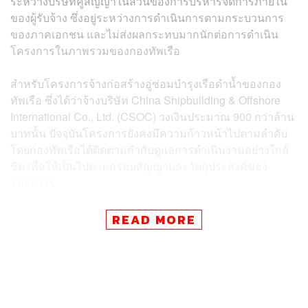
ระหว่างบริษัทคู่สัญญาในส่วนของการบริหารจัดการภายใน
ของผู้รับจ้าง ซึ่งอยู่ระหว่างการดำเนินการตามกระบวนการ
ของภาคเอกชน และไม่ส่งผลกระทบมากนักต่อการดำเนิน
โครงการในภาพรวมของกองทัพเรือ
สำหรับโครงการจ้างก่อสร้างอู่ซ่อมบำรุงเรือดำน้ำของกอง
ทัพเรือ ซึ่งได้ว่าจ้างบริษัท China Shipbuilding & Offshore
International Co., Ltd. (CSOC) วงเงินประมาณ 900 กว่าล้าน
บาทนั้น ปัจจุบันโครงการยังคงมีความก้าวหน้าไปตามลำดับ
โดยกองทัพเรือได้ติดตามกำกับดูแลการดำเนินงานอย่างใกล้
ชิด เพื่อให้เป็นไปตามกรอบสัญญาและวัตถุประสงค์ของ
โครงการ
ปัจจุบันกระบวนการอยู่ในขั้นตอนที่กองทัพเรือได้เสนอขอ
READ MORE
แก้ไขรายละเอียดสัญญาบางส่วนไปยังสำนักงานปลัด
กระทรวงกลาโหม เพื่อปรับลดเนื้องานบางรายการ พร้อม
ปรับลดวงเงินของสัญญาให้สอดคล้องกับเนื้องาน เนื่องจาก
ความต้องการและสถานการณ์ปัจจุบัน อันเป็นการบริหาร
โครงการให้เกิดความคุ้มค่า โปร่งใส และตอบโจทย์ภารกิจ