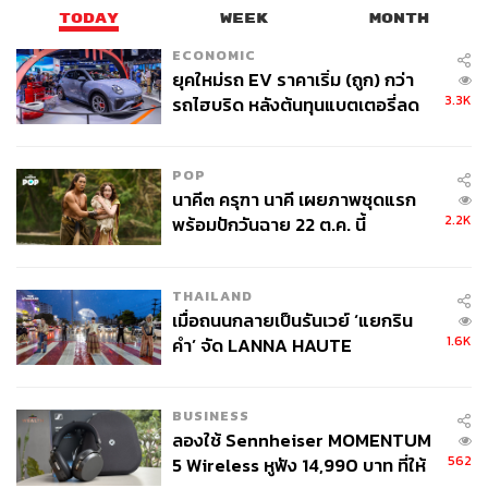
TODAY
WEEK
MONTH
ECONOMIC
ยุคใหม่รถ EV ราคาเริ่ม (ถูก) กว่า
3.3K
รถไฮบริด หลังต้นทุนแบตเตอรี่ลด
ลง - จีนแห่บุกตลาดเกิดใหม่
POP
นาคี๓ ครุฑา นาคี เผยภาพชุดแรก
2.2K
พร้อมปักวันฉาย 22 ต.ค. นี้
THAILAND
เมื่อถนนกลายเป็นรันเวย์ ‘แยกริน
1.6K
คำ’ จัด LANNA HAUTE
COUTURE กลางสายฝน
BUSINESS
ลองใช้ Sennheiser MOMENTUM
562
5 Wireless หูฟัง 14,990 บาท ที่ให้