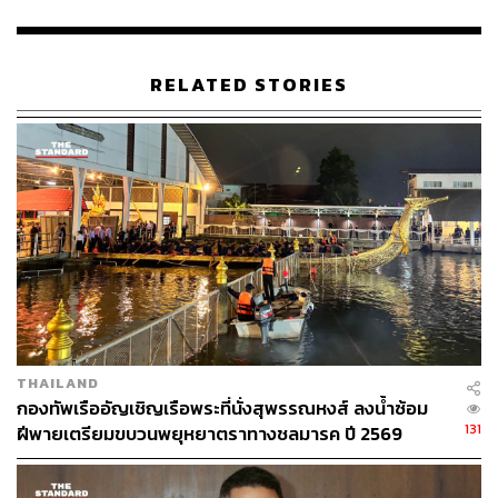
RELATED STORIES
97
ABOUT THE AUTHOR
THE STANDARD TEAM
กองบรรณาธิการ THE STANDARD
THAILAND
กองทัพเรืออัญเชิญเรือพระที่นั่งสุพรรณหงส์ ลงน้ำซ้อม
131
ฝีพายเตรียมขบวนพยุหยาตราทางชลมารค ปี 2569