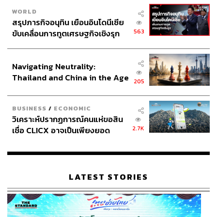
WORLD
สรุปภารกิจอนุทิน เยือนอินโดนีเซีย
563
ขับเคลื่อนการทูตเศรษฐกิจเชิงรุก
ประกาศหุ้นส่วนยุทธศาสตร์ไทย –
อินโดนีเซีย
Navigating Neutrality:
Thailand and China in the Age
205
of a New Global Order
BUSINESS
/
ECONOMIC
วิเคราะห์ปรากฏการณ์คนแห่ขอสิน
2.7K
เชื่อ CLICX อาจเป็นเพียงยอด
ภูเขาน้ำแข็ง ของปัญหาหนี้ครัว
เรือนไทยที่ถูกซุกไว้
LATEST STORIES