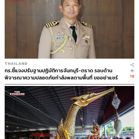
THAILAND
ทร.ชี้แจงปรับฐานปฏิบัติการจันทบุรี-ตราด รอบด้าน
78
พิจารณาความปลอดภัยกำลังพลตามพื้นที่ ขออย่าแชร์
ข้อมูลกระทบความมั่นคง