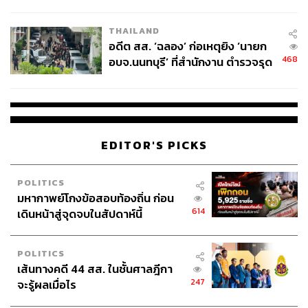
ผู้ใช้ถอดเปลี่ยนแบตเองได้ ก่อนกฎ
EU บังคับปีหน้า
THAILAND
อดีต สส. ‘ฉลอง’ ก่อเหตุยิง ‘นายก
468
อบจ.นนทบุรี’ ที่สำนักงาน ตำรวจรุด
ลงพื้นที่
EDITOR'S PICKS
POLITICS
มหากาพย์โกงข้อสอบท้องถิ่น ก่อน
614
เดินหน้าสู่จุดจบในสัปดาห์นี้
POLITICS
เส้นทางคดี 44 สส. ในชั้นศาลฎีกา
247
จะรู้ผลเมื่อไร