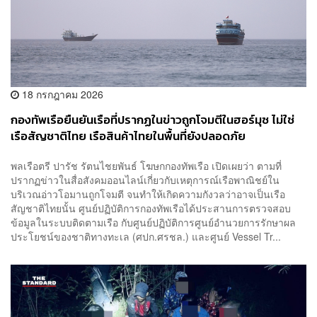
18 กรกฎาคม 2026
กองทัพเรือยืนยันเรือที่ปรากฏในข่าวถูกโจมตีในฮอร์มุซ ไม่ใช่
เรือสัญชาติไทย เรือสินค้าไทยในพื้นที่ยังปลอดภัย
พลเรือตรี ปารัช รัตนไชยพันธ์ โฆษกกองทัพเรือ เปิดเผยว่า ตามที่
ปรากฏข่าวในสื่อสังคมออนไลน์เกี่ยวกับเหตุการณ์เรือพาณิชย์ใน
บริเวณอ่าวโอมานถูกโจมตี จนทำให้เกิดความกังวลว่าอาจเป็นเรือ
สัญชาติไทยนั้น ศูนย์ปฏิบัติการกองทัพเรือได้ประสานการตรวจสอบ
ข้อมูลในระบบติดตามเรือ กับศูนย์ปฏิบัติการศูนย์อำนวยการรักษาผล
ประโยชน์ของชาติทางทะเล (ศปก.ศรชล.) และศูนย์ Vessel Tr...