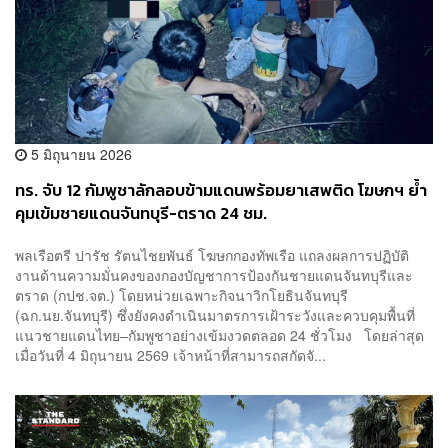
5 มิถุนายน 2026
ทร. จับ 12 กัมพูชาลักลอบข้ามแดนพร้อมยาเสพติด โฆษกฯ ย้ำ
คุมเข้มชายแดนจันทบุรี-ตราด 24 ชม.
พลเรือตรี ปารัช รัตนไชยพันธ์ โฆษกกองทัพเรือ แถลงผลการปฏิบัติ
งานด้านความมั่นคงของกองบัญชาการป้องกันชายแดนจันทบุรีและ
ตราด (กปช.จต.) โดยหน่วยเฉพาะกิจนาวิกโยธินจันทบุรี
(ฉก.นย.จันทบุรี) ซึ่งยังคงดำเนินมาตรการเฝ้าระวังและควบคุมพื้นที่
แนวชายแดนไทย–กัมพูชาอย่างเข้มงวดตลอด 24 ชั่วโมง โดยล่าสุด
เมื่อวันที่ 4 มิถุนายน 2569 เจ้าหน้าที่สามารถสกัดจั...