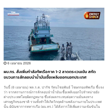
6 เมษายน 2026
ผบ.ทร. สั่งเพิ่มกำลังทัพเรือภาค 1-2 ลาดตระเวนเข้ม สกัด
ขบวนการลักลอบนำน้ำมันเชื้อเพลิงออกนอกประเทศ
วันนี้ (6 เมษายน) พล.ร.ต. ปารัช รัตนไชยพันธ์ โฆษกกองทัพเรือ ชี้แจง
ว่า จากสถานการณ์การลักลอบนำน้ำมันเชื้อเพลิงออกไปจำหน่ายยัง
ต่างประเทศโดยผิดกฎหมาย ซึ่งส่งผลกระทบต่อความมั่นคงทาง
เศรษฐกิจของชาติ รวมทั้งทำให้เกิดวิกฤตด้านพลังงานภายในประเทศ
นั้น ผู้บัญชาการทหารเรือ (ผบ.ทร.) ได้สั่งการให้เพิ่มความเข้มข้นใน