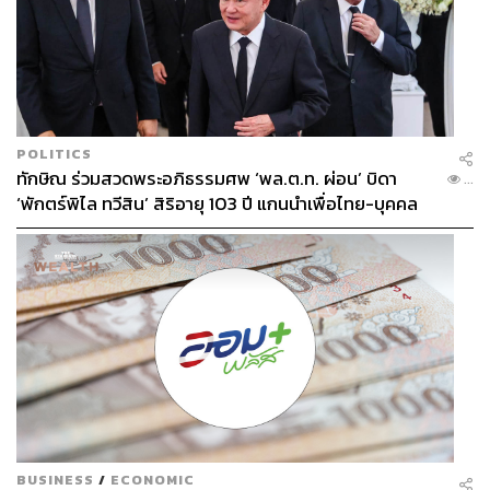
POLITICS
ทักษิณ ร่วมสวดพระอภิธรรมศพ ‘พล.ต.ท. ผ่อน’ บิดา
...
‘พักตร์พิไล ทวีสิน’ สิริอายุ 103 ปี แกนนำเพื่อไทย-บุคคล
หลากวงการร่วมอาลัย
BUSINESS
/
ECONOMIC