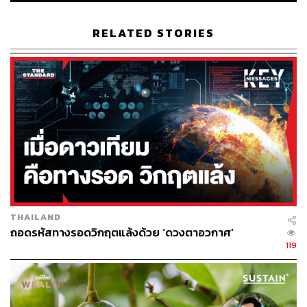
21 ธันวาคม มาจากจรวด Falcon 9 โดยไม่ใช่ปรากฏการณ์
ธรรมชาติ เช่น ฝนดาวตก ดาวหาง หรือดาวเคราะห์น้อยพุ่ง
RELATED STORIES
ใส่ชั้นบรรยากาศโลก
ทั้งนี้ การมองเห็นลำแสงจากเครื่องยนต์ของจรวดไม่ใช่เรื่อง
แปลกใหม่ โดยเฉพาะภารกิจที่มีการเดินเครื่องยนต์ในช่วง
เวลาหัวค่ำ และมีวิถีโคจรผ่านน่านฟ้าของไทย อย่างเช่นเมื่อ
วันที่ 25 ธันวาคม เมื่อจรวด Ariane 5 นำส่งกล้องโทรทรรศน์
อวกาศเจมส์ เว็บบ์ ก็มีรายงานการพบเห็นช่วงเวลาที่จรวดเดิน
เครื่องยนต์จากพื้นที่ต่างๆ ทั่วประเทศไทยเช่นกัน
สำหรับในปี 2024 มีการนำส่งจรวดขึ้นสู่วงโคจรรวมทั้งสิ้น
255 เที่ยวบิน (สถิติ ณ วันที่ 25 ธันวาคม) นับเป็นศักราชที่นำ
THAILAND
ส่งจรวดสำหรับภารกิจไปโคจรรอบโลกได้มากที่สุดใน
ถอดรหัสทางรอดวิกฤตแล้งด้วย ‘ดวงตาอวกาศ’
ประวัติศาสตร์ ทำให้มีโอกาสมองเห็นแสงจากเครื่องยนต์
119
จรวดได้มากกว่าเดิม โดยจรวดส่วนที่ 2 เหล่านี้มักอยู่สูง
มากกว่า 100 กิโลเมตรจากพื้นดิน และไม่เป็นอันตรายใดๆ
ต่อผู้สังเกตจากพื้นโลก