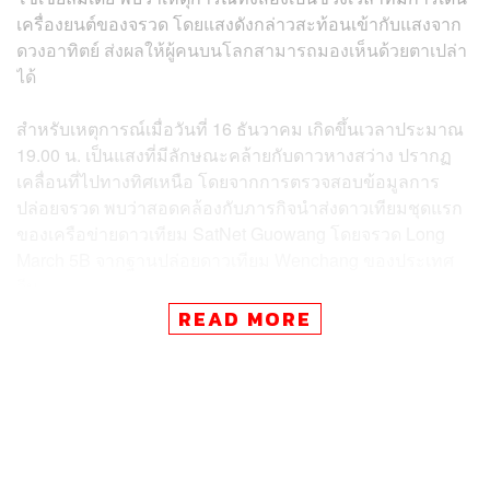
เครื่องยนต์ของจรวด โดยแสงดังกล่าวสะท้อนเข้ากับแสงจาก
ดวงอาทิตย์ ส่งผลให้ผู้คนบนโลกสามารถมองเห็นด้วยตาเปล่า
ได้
สำหรับเหตุการณ์เมื่อวันที่ 16 ธันวาคม เกิดขึ้นเวลาประมาณ
19.00 น. เป็นแสงที่มีลักษณะคล้ายกับดาวหางสว่าง ปรากฏ
เคลื่อนที่ไปทางทิศเหนือ โดยจากการตรวจสอบข้อมูลการ
ปล่อยจรวด พบว่าสอดคล้องกับภารกิจนำส่งดาวเทียมชุดแรก
ของเครือข่ายดาวเทียม SatNet Guowang โดยจรวด Long
March 5B จากฐานปล่อยดาวเทียม Wenchang ของประเทศ
จีน
READ MORE
แม้เวลาการปล่อยจรวด Long March 5B เกิดขึ้นในช่วงเวลา
17.00 น. แต่จากการตรวจสอบ พบว่าภารกิจดังกล่าวใช้จรวด
ส่วนบน Yuanzheng-2 เพื่อนำพาดาวเทียมเข้าสู่วงโคจรต่ำ
รอบโลก หรือ Low Earth Orbit ซึ่งใช้เวลาประมาณ 90 นาที
ในการโคจรรอบโลกครบ 1 รอบ สอดคล้องกับช่วงเวลาที่
พบเห็นแสงปริศนาดังกล่าวเหนือท้องฟ้าประเทศไทย