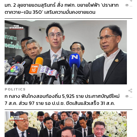
มท. 2 ลุยชายแดนสุรินทร์ สั่ง กฟภ. ขยายไฟฟ้า ‘ปราสาท
...
ตาควาย–เนิน 350’ เสริมความมั่นคงชายแดน
POLITICS
ก กลาง ฟันโกงสอบท้องถิ่น 5,925 ราย ประกาศบัญชีใหม่
...
7 ส.ค. ส่วน 97 ราย รอ ป.ป.ช. ขีดเส้นแล้วเสร็จ 31 ส.ค.