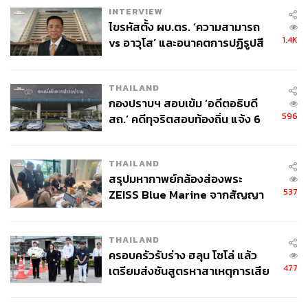
INTERVIEW
ไขรหัสตั้ง ผบ.ตร. ‘ความสามารถ
1.4K
vs อาวุโส’ และอนาคตการปฏิรูปสี
กากี กับ พล.ต.อ. เอก อังสนานนท์
THAILAND
กองปราบฯ สอบเข้ม ‘อดีตอธิบดี
596
สถ.’ คดีทุจริตสอบท้องถิ่น แจ้ง 6
ข้อหาหนัก จ่อชง ป.ป.ช. 12 ส.ค. นี้
THAILAND
สรุปมหากาพย์กล้องส่องพระ
537
ZEISS Blue Marine จากสัญญา
ผลิต 8.3 ล้าน สู่ข้อพิพาท ‘มา
เวลล์ฯ’ ฟ้อง ‘โทน บางแค’ ผิดนัด
THAILAND
จ่ายหนี้-แอบระบุแบรนด์
ครอบครัวรับร่าง ฮลุน โซโล่ แล้ว
477
เตรียมส่งชันสูตรหาสาเหตุการเสีย
ชีวิต