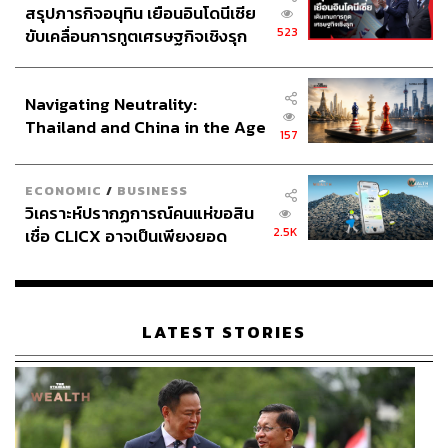
สรุปภารกิจอนุทิน เยือนอินโดนีเซีย
523
ขับเคลื่อนการทูตเศรษฐกิจเชิงรุก
ประกาศหุ้นส่วนยุทธศาสตร์ไทย –
อินโดนีเซีย
Navigating Neutrality:
Thailand and China in the Age
157
of a New Global Order
ECONOMIC
/
BUSINESS
วิเคราะห์ปรากฏการณ์คนแห่ขอสิน
2.5K
เชื่อ CLICX อาจเป็นเพียงยอด
ภูเขาน้ำแข็ง ของปัญหาหนี้ครัว
เรือนไทยที่ถูกซุกไว้
LATEST STORIES