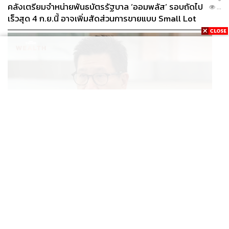
คลังเตรียมจำหน่ายพันธบัตรรัฐบาล ‘ออมพลัส’ รอบถัดไป
...
เร็วสุด 4 ก.ย.นี้ อาจเพิ่มสัดส่วนการขายแบบ Small Lot
First มากขึ้น
ECONOMIC
/
BUSINESS
‘เอกนิติ’ เผยอยู่ระหว่างหารือ ‘ไทยเที่ยวไทยพลัส’ มีสิทธิใช้
...
งบจากเงินกู้ 4 แสนล้าน มั่นใจงบต่อ ‘ไทยช่วยไทย พลัส’
เฟส 2 มีเพียงพอ