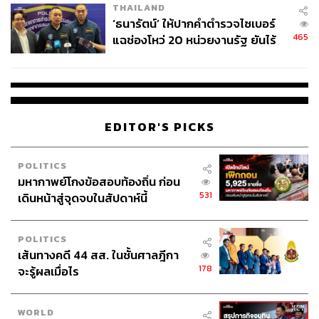
THAILAND
‘ธนารัตน์’ ให้ปากคำตำรวจไซเบอร์
465
แฉช่องโหว่ 20 หน่วยงานรัฐ ยันไร้
นัยทางการเมือง
EDITOR'S PICKS
POLITICS
มหากาพย์โกงข้อสอบท้องถิ่น ก่อน
531
เดินหน้าสู่จุดจบในสัปดาห์นี้
POLITICS
เส้นทางคดี 44 สส. ในชั้นศาลฎีกา
178
จะรู้ผลเมื่อไร
WORLD