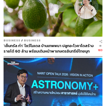
ภาพ:
NARIT สถาบันวิจัยดาราศาสตร์แห่งชาติ
อ้างอิง:
https://nextspaceflight.com/launches/details/7725
https://www.spacex.com/launches/mission/?missionI
d=bandwagon-2
TAGS:
แสงปริศนา
สถาบันวิจัยดาราศาสตร์แห่งชาติ
BUSINESS
/
BUSINESS
ดาวเทียม
จรวด
‘เซ็นทรัล ทำ’ โชว์โมเดล บ้านเทพพนา ปลูกอะโวคาโดสร้าง
183
รายได้ 60 ล้าน พร้อมเดินหน้าพาเกษตรอินทรีย์ไทยบุก
ตลาดโลก
8.4K
ABOUT THE AUTHOR