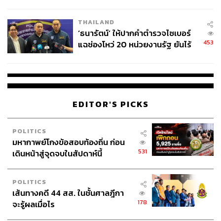
ชีวิต
THAILAND
‘ธนารัตน์’ ให้ปากคำตำรวจไซเบอร์
453
แฉช่องโหว่ 20 หน่วยงานรัฐ ยันไร้
นัยทางการเมือง
EDITOR'S PICKS
POLITICS
มหากาพย์โกงข้อสอบท้องถิ่น ก่อน
531
เดินหน้าสู่จุดจบในสัปดาห์นี้
POLITICS
เส้นทางคดี 44 สส. ในชั้นศาลฎีกา
178
จะรู้ผลเมื่อไร