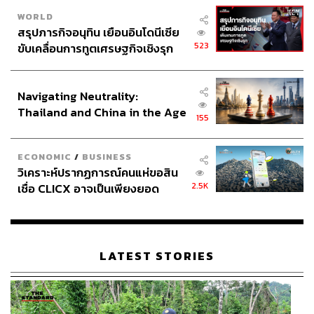
WORLD
สรุปภารกิจอนุทิน เยือนอินโดนีเซีย
523
ขับเคลื่อนการทูตเศรษฐกิจเชิงรุก
ประกาศหุ้นส่วนยุทธศาสตร์ไทย –
อินโดนีเซีย
Navigating Neutrality:
Thailand and China in the Age
155
of a New Global Order
ECONOMIC
/
BUSINESS
วิเคราะห์ปรากฏการณ์คนแห่ขอสิน
2.5K
เชื่อ CLICX อาจเป็นเพียงยอด
ภูเขาน้ำแข็ง ของปัญหาหนี้ครัว
เรือนไทยที่ถูกซุกไว้
LATEST STORIES