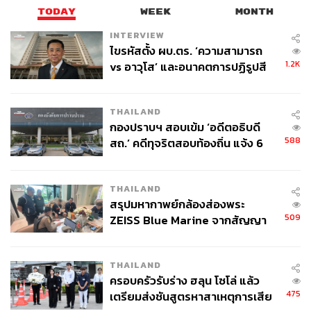
TODAY
WEEK
MONTH
INTERVIEW
ไขรหัสตั้ง ผบ.ตร. ‘ความสามารถ
1.2K
vs อาวุโส’ และอนาคตการปฏิรูปสี
กากี กับ พล.ต.อ. เอก อังสนานนท์
THAILAND
กองปราบฯ สอบเข้ม ‘อดีตอธิบดี
588
สถ.’ คดีทุจริตสอบท้องถิ่น แจ้ง 6
ข้อหาหนัก จ่อชง ป.ป.ช. 12 ส.ค. นี้
THAILAND
สรุปมหากาพย์กล้องส่องพระ
509
ZEISS Blue Marine จากสัญญา
ผลิต 8.3 ล้าน สู่ข้อพิพาท ‘มา
เวลล์ฯ’ ฟ้อง ‘โทน บางแค’ ผิดนัด
THAILAND
จ่ายหนี้-แอบระบุแบรนด์
ครอบครัวรับร่าง ฮลุน โซโล่ แล้ว
475
เตรียมส่งชันสูตรหาสาเหตุการเสีย