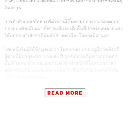
ต่างๆ จากกองกำลังฝ่ายต่อต้าน ซึ่งรวมถึงกองกำลังชาติพันธุ์
ติดอาวุธ
การบังคับเกณฑ์ทหารดังกล่าวมีขึ้นท่ามกลางความถดถอย
ของกองทัพเมียนมาที่พ่ายแพ้และเสียพื้นที่ปกครองหลายแห่ง
ให้แก่กองกำลังชาติพันธุ์อย่างต่อเนื่องในช่วงที่ผ่านมา
โดยหนึ่งในผู้ให้ข้อมูลเผยว่า ในหลายเขตของภูมิภาคอิรวดี
ผู้ชายที่มีอายุระหว่าง 35-65 ปี ถูกสั่งห้ามเดินทางออกนอก
พื้นที่ โดยพวกเขาจะถูกเกณฑ์เข้าทำหน้าที่ในหน่วยอาสา
สมัครท้องถิ่น และจะต้องจับสลากเพื่อเข้าร่วมในกองกำลัง
ความมั่นคงสาธารณะ
ในบางหมู่บ้าน เช่น หมู่บ้าน Yae Kyi มีรายงานว่ารัฐบาล
READ MORE
ทหารได้บังคับเกณฑ์ผู้พิการเข้าร่วมกองกำลังดังกล่าวด้วย
ซึ่งผู้ที่ไม่ต้องการเกณฑ์ทหารจะต้องจ่ายเงินให้แก่เจ้าหน้าที่
ติดอาวุธพลเรือน หวั่นนองเลือดมากขึ้น