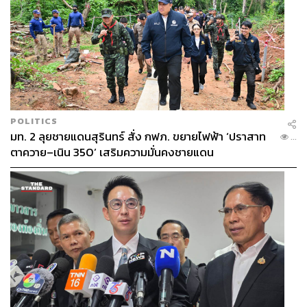
POLITICS
มท. 2 ลุยชายแดนสุรินทร์ สั่ง กฟภ. ขยายไฟฟ้า ‘ปราสาท
...
ตาควาย–เนิน 350’ เสริมความมั่นคงชายแดน