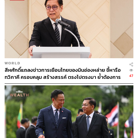
361
ABOUT THE AUTHOR
WORLD
วิโรจน์ เลิศจิตต์ธรรม
สีหศักดิ์แถลงข่าวการเยือนไทยของมินอ่องหล่าย ชี้หารือ
Senior Content Creator กองข่าวต่างประเทศ
47
ทวิภาคี ครอบคลุม สร้างสรรค์ ตรงไปตรงมา ย้ำต้องการ
THE STANDARD
ให้เมียนมากลับสู่อาเซียน