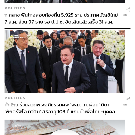
POLITICS
ก กลาง ฟันโกงสอบท้องถิ่น 5,925 ราย ประกาศบัญชีใหม่
...
7 ส.ค. ส่วน 97 ราย รอ ป.ป.ช. ขีดเส้นแล้วเสร็จ 31 ส.ค.
POLITICS
ทักษิณ ร่วมสวดพระอภิธรรมศพ ‘พล.ต.ท. ผ่อน’ บิดา
...
‘พักตร์พิไล ทวีสิน’ สิริอายุ 103 ปี แกนนำเพื่อไทย-บุคคล
หลากวงการร่วมอาลัย