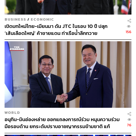
BUSINESS
/
ECONOMIC
เปิดบทใหม่ไทย-เมียนมา ดัน JTC ในรอบ 10 ปี ปลุก
156
‘เส้นเลือดใหญ่’ ค้าชายแดน ท่าเรือน้ำลึกทวาย
WORLD
อนุทิน-มินอ่องหล่าย ออกแถลงการณ์ร่วม หนุนความร่วม
76
มือรอบด้าน ยกระดับปราบอาชญากรรมข้ามชาติ แก้
ปัญหาหมอกควัน-มลพิษทางน้ำ