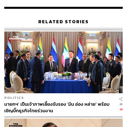
โดยคณะกรรมการจะแจกจ่ายอาวุธและอุปกรณ์ทางทหาร
อื่นๆ ตามความต้องการของแต่ละพื้นที่ขัดแย้ง ตลอดจนจัดหา
อาหาร และดำเนินการฝึกอบรมการสู้รบและการแพทย์
RELATED STORIES
นอกจากนี้ คณะกรรมการยังมีหน้าที่ในการขยายกำลังพล
และคัดเลือกผู้เชี่ยวชาญที่สามารถใช้อาวุธยุทโธปกรณ์ที่มี
เทคโนโลยีขั้นสูงอีกด้วย
ภาพ:
Hkun Lat / Getty Images
อ้างอิง:
https://www.rfa.org/english/news/myanmar/myanmar-
junta-recruitment-public-security-09052024165521.h
tml
POLITICS
TAGS:
Myanmar
การเกณฑ์ทหาร
กองทัพเมียนมา
นายกฯ’ เป็นเจ้าภาพเลี้ยงรับรอง ‘มิน อ่อง หล่าย’ พร้อม
ทหารเมียนมา
รัฐบาลทหารเมียนมา
41
เชิญบิ๊กธุรกิจไทยร่วมงาน