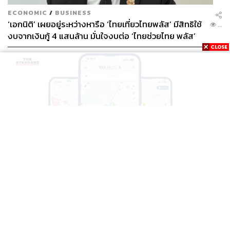
ECONOMIC
/
BUSINESS
‘เอกนิติ’ เผยอยู่ระหว่างหารือ ‘ไทยเที่ยวไทยพลัส’ มีสิทธิใช้
...
งบจากเงินกู้ 4 แสนล้าน มั่นใจงบต่อ ‘ไทยช่วยไทย พลัส’
เฟส 2 มีเพียงพอ
THAILAND
BTS-EBM-NBM จับมือแอปพลิเคชัน ViaBus ยกระดับ
...
การติดตามตำแหน่งรถไฟฟ้า 3 สายแบบเรียลไทม์