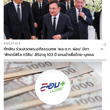
POLITICS
ทักษิณ ร่วมสวดพระอภิธรรมศพ ‘พล.ต.ท. ผ่อน’ บิดา
...
‘พักตร์พิไล ทวีสิน’ สิริอายุ 103 ปี แกนนำเพื่อไทย-บุคคล
หลากวงการร่วมอาลัย