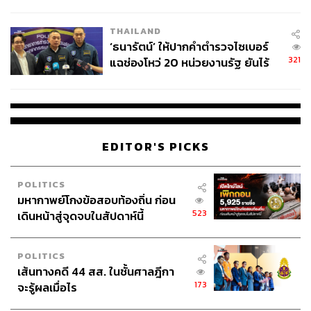
ผลิต 8.3 ล้าน สู่ข้อพิพาท ‘มา
เวลล์ฯ’ ฟ้อง ‘โทน บางแค’ ผิดนัด
THAILAND
จ่ายหนี้-แอบระบุแบรนด์
‘ธนารัตน์’ ให้ปากคำตำรวจไซเบอร์
321
แฉช่องโหว่ 20 หน่วยงานรัฐ ยันไร้
นัยทางการเมือง
39
ABOUT THE AUTHOR
EDITOR'S PICKS
ณรงค์กร มโนจันทร์เพ็ญ
Content Creator กองบรรณาธิการข่าว THE
POLITICS
STANDARD
มหากาพย์โกงข้อสอบท้องถิ่น ก่อน
523
เดินหน้าสู่จุดจบในสัปดาห์นี้
POLITICS
เส้นทางคดี 44 สส. ในชั้นศาลฎีกา
173
จะรู้ผลเมื่อไร