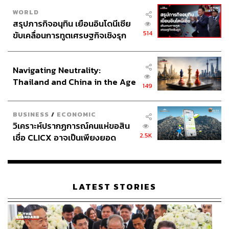
WORLD
สรุปภารกิจอนุทิน เยือนอินโดนีเซีย
514
ขับเคลื่อนการทูตเศรษฐกิจเชิงรุก
ประกาศหุ้นส่วนยุทธศาสตร์ไทย –
อินโดนีเซีย
Navigating Neutrality:
Thailand and China in the Age
149
of a New Global Order
BUSINESS
/
ECONOMIC
วิเคราะห์ปรากฏการณ์คนแห่ขอสิน
2.5K
เชื่อ CLICX อาจเป็นเพียงยอด
ภูเขาน้ำแข็ง ของปัญหาหนี้ครัว
เรือนไทยที่ถูกซุกไว้
LATEST STORIES