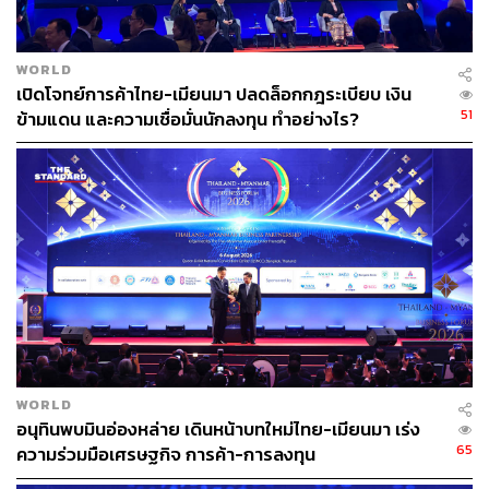
WORLD
เปิดโจทย์การค้าไทย-เมียนมา ปลดล็อกกฎระเบียบ เงิน
51
ข้ามแดน และความเชื่อมั่นนักลงทุน ทำอย่างไร?
“ฉันหนีมาที่นี่ เพราะตำรวจคือคนกลุ่มที่สองที่ได้รับอนุญาต
ให้ถืออาวุธปืน กองทัพสั่งให้เรายิงประชาชน และมอบหมาย
ให้ตำรวจเป็นการ์ดปกป้องให้พวกเขา… ฉันต้องการ
ประชาธิปไตยกลับคืนมา ถ้ากลุ่มชาติพันธ์ุติดอาวุธจะเข้าช่วย
ต่อสู้กับคณะรัฐประหาร ฉันจะเข้าร่วมกับพวกเขา” – เชวะ
(นามสมมติ), ตำรวจหญิงชาวเมียนมาที่ลี้ภัยมายังอินเดีย
WORLD
อนุทินพบมินอ่องหล่าย เดินหน้าบทใหม่ไทย-เมียนมา เร่ง
65
ความร่วมมือเศรษฐกิจ การค้า-การลงทุน