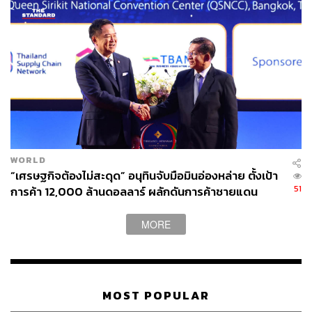
“ถ้าเรายังอยู่ที่นั่น ผมมั่นใจว่า ไม่ช้าก็เร็ว เราจะถูกบังคับให้
ทรมานและเข่นฆ่าประชาชนที่ไม่มีอาวุธ มันสกปรกและผิด
กฎหมายที่จะต้องแบกรับหน้าที่ที่ไร้มนุษยธรรมเช่นนั้น” –
WORLD
อ่อง (นามสมมติ), ตำรวจเมียนมาวัย 28 ปีที่ลี้ภัยมายังอินเดีย
“เศรษฐกิจต้องไม่สะดุด” อนุทินจับมือมินอ่องหล่าย ตั้งเป้า
51
การค้า 12,000 ล้านดอลลาร์ ผลักดันการค้าชายแดน
บทความที่เกี่ยวข้อง:
รัฐประหารเมียนมา: ใครเป็นใครในฝ่ายต่อสู้เพื่อประชา
MORE
ธิปไตย
ชมคลิป: “ผมฆ่าประชาชนร่วมชาติไม่ได้” เสียงทหาร-ต
ำรวจเมียนมาที่ลี้ภัยไปอินเดีย ในวันที่โทษประหารรอ
อยู่ ได้ที่
MOST POPULAR