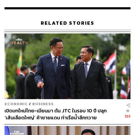
RELATED STORIES
“กองทัพสั่งให้เราฆ่าประชาชนผู้บริสุทธิ์ คนอย่างแม่และพ่อ
ของเรา ทำไมฉันถึงต้องฆ่าพี่น้องประชาชนในชาติตัวเอง ฉัน
จึงหนีมาอินเดีย” – จอ (นามสมมติ), ทหารเมียนมาที่ลี้ภัย
มายังอินเดีย
ECONOMIC
/
BUSINESS
เปิดบทใหม่ไทย-เมียนมา ดัน JTC ในรอบ 10 ปี ปลุก
103
‘เส้นเลือดใหญ่’ ค้าชายแดน ท่าเรือน้ำลึกทวาย