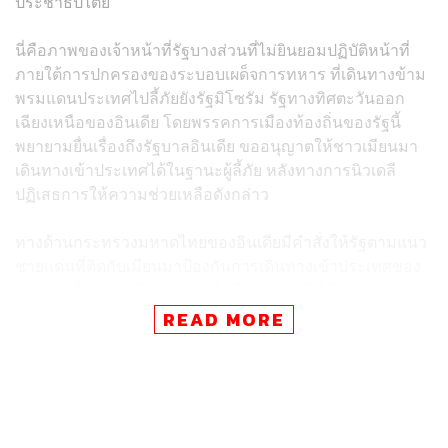
ประชาธิปไตย
นี่คือภาพของเจ้าหน้าที่รัฐบางส่วนที่ไม่ยินยอมปฏิบัติหน้าที่
ภายใต้การปกครองของระบอบเผด็จการทหาร ที่เดินทางข้าม
พรมแดนประเทศไปลี้ภัยยังรัฐมิโซรัม รัฐทางทิศตะวันออก
เฉียงเหนือของอินเดีย โดยพรรคการเมืองท้องถิ่นของรัฐนี้
พยายามยื่นเรื่องถึงรัฐบาลอินเดีย ขออนุญาตให้ชาวเมียนมา
เดินทางเข้าประเทศได้ในฐานะผู้ลี้ภัย หลังทางการนิวเดลี
ปฏิเสธการให้ความช่วยเหลือดังกล่าว
ทางด้านกระทรวงมหาดไทยของอินเดียมีคำสั่งให้รัฐตามแนว
ชายแดนที่ติดกับเมียนมาป้องกันการเดินทางเข้าประเทศของ
บรรดาผู้ลี้ภัยจากเมียนมา ยกเว้นในบางกรณีที่มีความจำเป็น
ให้ความช่วยเหลือด้านมนุษยธรรม อีกทั้งกระทรวงยังระบุว่า
READ MORE
แต่ละรัฐไม่มีสิทธิ์ในการรับรองสถานะผู้ลี้ภัยให้กับผู้ที่เดินทาง
มาจากเมียนมา โดยอินเดียไม่ได้ลงนามใน
อนุสัญญาว่าด้วยผู้
ลี้ภัย ปี 1951 และพิธีสาร ปี 1967
ทางการอินเดียเผย มีชาวเมียนมาเดินทางข้ามพรมแดนมายัง