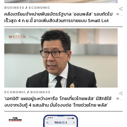
BUSINESS
/
ECONOMIC
คลังเตรียมจำหน่ายพันธบัตรรัฐบาล ‘ออมพลัส’ รอบถัดไป
...
เร็วสุด 4 ก.ย.นี้ อาจเพิ่มสัดส่วนการขายแบบ Small Lot
First มากขึ้น
ECONOMIC
/
BUSINESS
‘เอกนิติ’ เผยอยู่ระหว่างหารือ ‘ไทยเที่ยวไทยพลัส’ มีสิทธิใช้
...
งบจากเงินกู้ 4 แสนล้าน มั่นใจงบต่อ ‘ไทยช่วยไทย พลัส’
เฟส 2 มีเพียงพอ