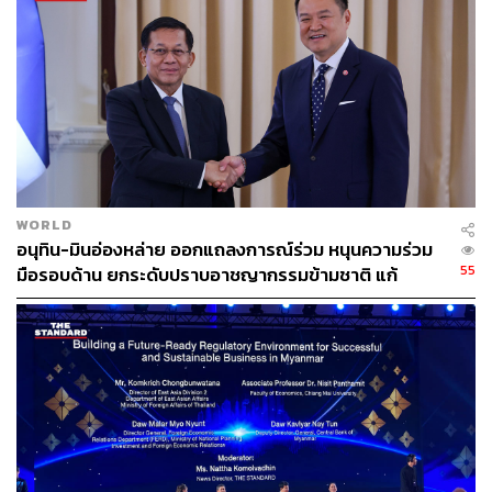
“ถ้าเราถูกจับได้ขณะที่กำลังหลบหนี กองทัพจะสั่งให้เราทำ
ตามสิ่งที่เขาต้องการ ถ้าหากเราขัดคำสั่ง เราอาจถูกจำคุก 13
WORLD
ปี หรืออาจถูกฆ่าตาย” – อ่อง (นามสมมติ), ตำรวจเมียนมาวัย
อนุทิน-มินอ่องหล่าย ออกแถลงการณ์ร่วม หนุนความร่วม
28 ปีที่ลี้ภัยมายังอินเดีย
55
มือรอบด้าน ยกระดับปราบอาชญากรรมข้ามชาติ แก้
ปัญหาหมอกควัน-มลพิษทางน้ำ