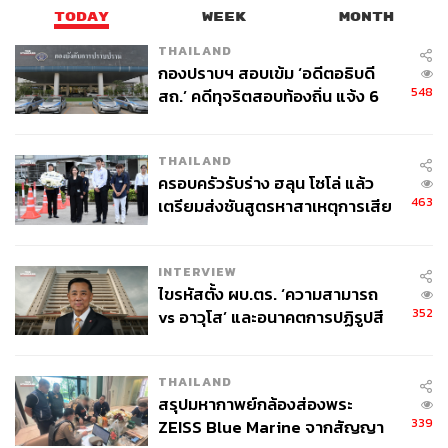
TODAY
WEEK
MONTH
ภาพ:
Sajjad Hussain / AFP
THAILAND
พิสูจน์อักษร: วรรษมล สิงหโกมล
กองปราบฯ สอบเข้ม ‘อดีตอธิบดี
อ้างอิง:
548
สถ.’ คดีทุจริตสอบท้องถิ่น แจ้ง 6
https://apnews.com/article/myanmar-india-immigratio
ข้อหาหนัก จ่อชง ป.ป.ช. 12 ส.ค. นี้
n-asia-narendra-modi-91f8546a791c8ba14c27f9393
54f9155
THAILAND
https://news.sky.com/story/i-cant-shoot-my-people-m
ครอบครัวรับร่าง ฮลุน โซโล่ แล้ว
463
เตรียมส่งชันสูตรหาสาเหตุการเสีย
yanmar-police-officers-flee-to-india-after-defying-milit
ชีวิต
ary-orders-12245327
https://www.indiatoday.in/india/story/with-conscientio
INTERVIEW
us-objectors-from-myanmar-fleeing-to-mizoram-india
ไขรหัสตั้ง ผบ.ตร. ‘ความสามารถ
-grapples-with-unique-refugee-problem-1781759-20
352
vs อาวุโส’ และอนาคตการปฏิรูปสี
21-03-21
กากี กับ พล.ต.อ. เอก อังสนานนท์
THAILAND
สรุปมหากาพย์กล้องส่องพระ
TAGS:
Myanmar
ตำรวจเมียนมา
ทหารเมียนมา
339
ZEISS Blue Marine จากสัญญา