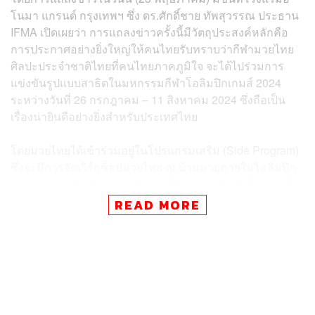
โนมา แกรนด์ กรุงเทพฯ ซึ่ง ดร.ศักดิ์ชาย ทัพสุวรรณ ประธาน
IFMA เปิดเผยว่า การแถลงข่าวครั้งนี้มีวัตถุประสงค์หลักคือ
การประกาศอย่างยิ่งใหญ่ให้คนไทยรับทราบว่ากีฬามวยไทย
ศิลปะประจำชาติไทยที่คนไทยภาคภูมิใจ จะได้ไปร่วมการ
แข่งขันรูปแบบสาธิตในมหกรรมกีฬาโอลิมปิกเกมส์ 2024
ระหว่างวันที่ 26 กรกฎาคม – 11 สิงหาคม 2024 ซึ่งถือเป็น
เรื่องน่ายินดีอย่างยิ่งสำหรับประเทศไทย
โดยมวยไทยได้เข้าร่วมอยู่ในโปรแกรมเสริม (Side Program)
ซึ่งจะมีการจัดเวิร์กช็อปมวยไทย ณ บ้านมวยภายในโอลิมปิก
พาร์ก กรุงปารีส ประเทศฝรั่งเศส เป็นเวลา 5 วัน ไฮไลต์จะเป็น
วันที่ 5 และ 6 สิงหาคม ซึ่งจะมีการจัดมวยไทย 2 วันเต็ม ใน
READ MORE
สนามกีฬามวยไทยที่ถูกสร้างขึ้นมาเป็นพิเศษใจกลาง Club
France โดยมีการแสดงมวยไทย 10 ชั่วโมงทุกวัน และมี
นักกีฬาจาก 24 ประเทศเข้าร่วม รวมถึงประเทศไทยด้วย
สำหรับการสาธิตกีฬามวยไทย IFMA ส่งนักมวยไทยไปร่วม
สาธิตเสมือนจริงเต็มรูปแบบ และมีการแสดงปี่กลองมวยไทย