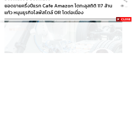
ยอดขายครึ่งปีแรก Cafe Amazon โตทะลุสถิติ 117 ล้าน
...
แก้ว หนุนธุรกิจไลฟ์สไตล์ OR โตต่อเนื่อง
BUSINESS
/
ECONOMIC
‘เอกนิติ’ เล็งงัดมาตรการใหม่ ลดภาษีสรรพสามิต หวังดึง
...
ผู้ผลิต EV มาตั้งโรงงานในไทย