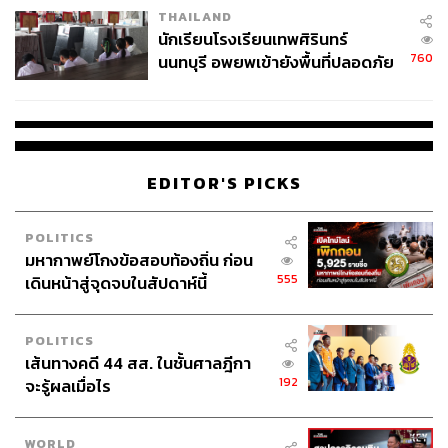
THAILAND
จ่ายหนี้-แอบระบุแบรนด์
นักเรียนโรงเรียนเทพศิรินทร์
760
นนทบุรี อพยพเข้ายังพื้นที่ปลอดภัย
ชั่วคราว หลังเหตุใช้อาวุธปืนภายใน
โรงเรียนคลี่คลาย
EDITOR'S PICKS
POLITICS
มหากาพย์โกงข้อสอบท้องถิ่น ก่อน
555
เดินหน้าสู่จุดจบในสัปดาห์นี้
POLITICS
เส้นทางคดี 44 สส. ในชั้นศาลฎีกา
192
จะรู้ผลเมื่อไร
WORLD