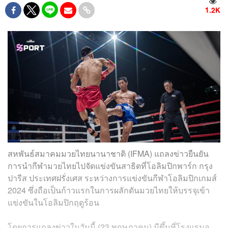
1.2K
สหพันธ์สมาคมมวยไทยนานาชาติ (IFMA) แถลงข่าวยืนยัน
การนำกีฬามวยไทยไปจัดแข่งขันสาธิตที่โอลิมปิกพาร์ก กรุง
ปารีส ประเทศฝรั่งเศส ระหว่างการแข่งขันกีฬาโอลิมปิกเกมส์
2024 ซึ่งถือเป็นก้าวแรกในการผลักดันมวยไทยให้บรรจุเข้า
แข่งขันในโอลิมปิกฤดูร้อน
โดยการแถลงข่าวในวันนี้ (23 พฤษภาคม) มีขึ้นที่โรงแรมอ