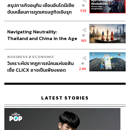
สรุปภารกิจอนุทิน เยือนอินโดนีเซีย
535
ขับเคลื่อนการทูตเศรษฐกิจเชิงรุก
ประกาศหุ้นส่วนยุทธศาสตร์ไทย –
อินโดนีเซีย
Navigating Neutrality:
Thailand and China in the Age
165
of a New Global Order
BUSINESS
/
ECONOMIC
วิเคราะห์ปรากฏการณ์คนแห่ขอสิน
2.6K
เชื่อ CLICX อาจเป็นเพียงยอด
ภูเขาน้ำแข็ง ของปัญหาหนี้ครัว
เรือนไทยที่ถูกซุกไว้
LATEST STORIES