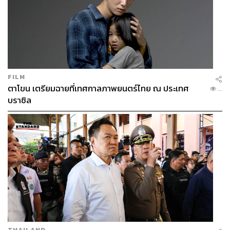
FILM
ตาโขน เตรียมฉายที่เทศกาลภาพยนตร์ไทย ณ ประเทศ
...
บราซิล
THAILAND