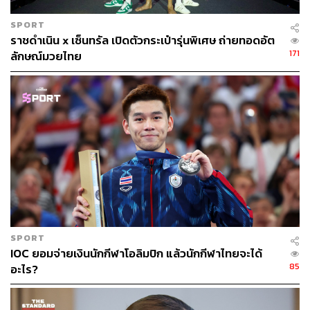
SPORT
ราชดำเนิน x เซ็นทรัล เปิดตัวกระเป๋ารุ่นพิเศษ ถ่ายทอดอัต
171
ลักษณ์มวยไทย
SPORT
IOC ยอมจ่ายเงินนักกีฬาโอลิมปิก แล้วนักกีฬาไทยจะได้
85
อะไร?