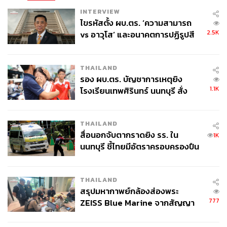
INTERVIEW
ไขรหัสตั้ง ผบ.ตร. ‘ความสามารถ
2.5K
vs อาวุโส’ และอนาคตการปฏิรูปสี
กากี กับ พล.ต.อ. เอก อังสนานนท์
THAILAND
รอง ผบ.ตร. บัญชาการเหตุยิง
1.1K
โรงเรียนเทพศิรินทร์ นนทบุรี สั่ง
ค้นหา 2 รอบยืนยันไร้คนติดค้าง พบ
ศพปู่-ย่าที่บ้านพักผู้ก่อเหตุ
THAILAND
สื่อนอกจับตากราดยิง รร. ใน
1K
นนทบุรี ชี้ไทยมีอัตราครอบครองปืน
สูงในระดับต้นของภูมิภาค
THAILAND
สรุปมหากาพย์กล้องส่องพระ
777
ZEISS Blue Marine จากสัญญา
ผลิต 8.3 ล้าน สู่ข้อพิพาท ‘มา
เวลล์ฯ’ ฟ้อง ‘โทน บางแค’ ผิดนัด