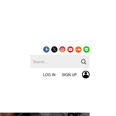
LOG IN
SIGN UP