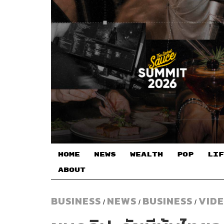
HOME
NEWS
WEALTH
POP
LIF
ABOUT
BUSINESS
NEWS
BUSINESS
VID
/
/
/