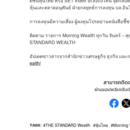
ดัชนีหุ้นไทย หรือ SET Index
จะลงถึงไหน จุดกลับต
หุ้นและตลาดอนุพันธ์ ฝ่ายกลยุทธ์การลงทุน บล.อินโ
การลงทุนมีความเสี่ยง ผู้ลงทุนโปรดอ่านหนังสือชี
ติดตาม
รายการ
Morning Wealth
ทุกวัน
จันทร์
–
ศุ
STANDARD WEALTH
อัปเดตข่าวสารจากสำนักข่าวเศรษฐกิจ ธุรกิจ และ
ealth/
สามารถติด
ผ่านแอปพลิเคชันต่
TAGS:
THE STANDARD Wealth
หุ้นไทย
Morning 