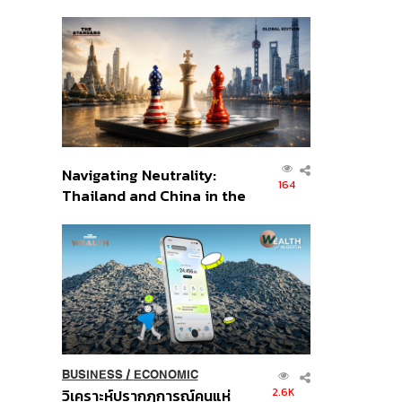
เศรษฐกิจเชิงรุก ประกาศหุ้น
ส่วนยุทธศาสตร์ไทย –
อินโดนีเซีย
Navigating Neutrality:
164
Thailand and China in the
Age of a New Global
Order
BUSINESS
/
ECONOMIC
2.6K
วิเคราะห์ปรากฏการณ์คนแห่