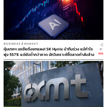
BUSINESS
/
MARKET
หุ้นเทคฯ เอเชียดิ่งยกแผง! SK Hynix นำทีมร่วง แม้กำไร
406
พุ่ง 557% แต่ยังต่ำกว่าคาด นักวิเคราะห์ชี้ตลาดกำลังล้าง
‘ฟองสบู่’ AI