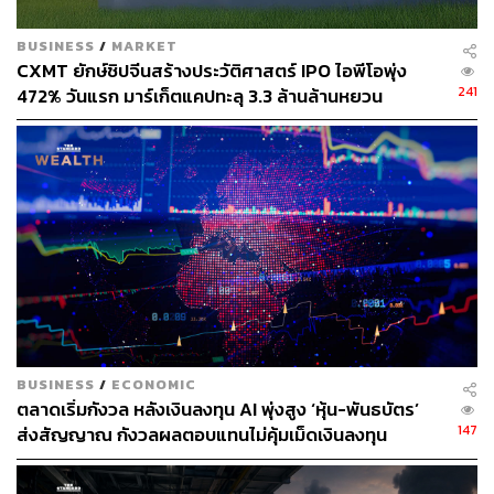
BUSINESS
/
MARKET
CXMT ยักษ์ชิปจีนสร้างประวัติศาสตร์ IPO ไอพีโอพุ่ง
241
472% วันแรก มาร์เก็ตแคปทะลุ 3.3 ล้านล้านหยวน
BUSINESS
/
ECONOMIC
ตลาดเริ่มกังวล หลังเงินลงทุน AI พุ่งสูง ‘หุ้น-พันธบัตร’
147
ส่งสัญญาณ กังวลผลตอบแทนไม่คุ้มเม็ดเงินลงทุน