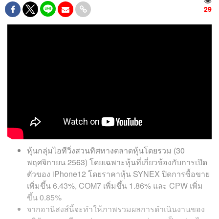
29
หุ้นกลุ่มไอทีวิ่งสวนทิศทางตลาดหุ้นโดยรวม (30
พฤศจิกายน 2563) โดยเฉพาะหุ้นที่เกี่ยวข้องกับการเปิด
ตัวของ iPhone12 โดยราคาหุ้น SYNEX ปิดการซื้อขาย
เพิ่มขึ้น 6.43%, COM7 เพิ่มขึ้น 1.86% และ CPW เพิ่ม
ขึ้น 0.85%
จากอานิสงส์นี้จะทำให้ภาพรวมผลการดำเนินงานของ