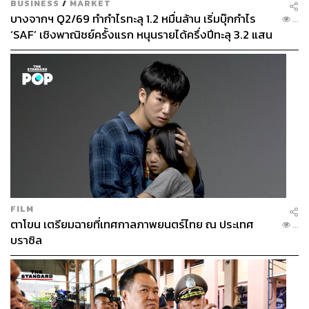
BUSINESS
/
MARKET
บางจากฯ Q2/69 ทำกำไรทะลุ 1.2 หมื่นล้าน เริ่มบุ๊กกำไร
...
‘SAF’ เชิงพาณิชย์ครั้งแรก หนุนรายได้ครึ่งปีทะลุ 3.2 แสน
ล้าน
FILM
ตาโขน เตรียมฉายที่เทศกาลภาพยนตร์ไทย ณ ประเทศ
...
บราซิล