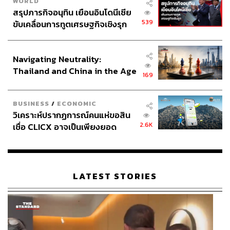
WORLD
สรุปภารกิจอนุทิน เยือนอินโดนีเซีย
539
ขับเคลื่อนการทูตเศรษฐกิจเชิงรุก
ประกาศหุ้นส่วนยุทธศาสตร์ไทย –
อินโดนีเซีย
Navigating Neutrality:
Thailand and China in the Age
169
of a New Global Order
BUSINESS
/
ECONOMIC
วิเคราะห์ปรากฏการณ์คนแห่ขอสิน
2.6K
เชื่อ CLICX อาจเป็นเพียงยอด
ภูเขาน้ำแข็ง ของปัญหาหนี้ครัว
เรือนไทยที่ถูกซุกไว้
LATEST STORIES