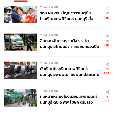
THAILAND
รอง ผบ.ตร. บัญชาการเหตุยิง
1.3K
โรงเรียนเทพศิรินทร์ นนทบุรี สั่ง
ค้นหา 2 รอบยืนยันไร้คนติดค้าง พบ
ศพปู่-ย่าที่บ้านพักผู้ก่อเหตุ
THAILAND
สื่อนอกจับตากราดยิง รร. ใน
1.2K
นนทบุรี ชี้ไทยมีอัตราครอบครองปืน
สูงในระดับต้นของภูมิภาค
THAILAND
นักเรียนโรงเรียนเทพศิรินทร์
807
นนทบุรี อพยพเข้ายังพื้นที่ปลอดภัย
ชั่วคราว หลังเหตุใช้อาวุธปืนภายใน
โรงเรียนคลี่คลาย
THAILAND
คืบหน้าเหตุยิงโรงเรียนเทพศิรินทร์
663
นนทบุรี ดับ 6 ศพ โฆษก ตร. เร่ง
สอบปมขโมยปืนปู่ก่อเหตุ