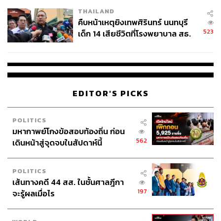
THAILAND
คืบหน้าเหตุยิงเทพศิรินทร์ นนทบุรี
523
เด็ก 14 เสียชีวิตที่โรงพยาบาล สธ.
ยืนยันครูเสียชีวิต 5 ราย เจ็บ 22
ราย
EDITOR'S PICKS
POLITICS
มหากาพย์โกงข้อสอบท้องถิ่น ก่อน
562
เดินหน้าสู่จุดจบในสัปดาห์นี้
POLITICS
เส้นทางคดี 44 สส. ในชั้นศาลฎีกา
197
จะรู้ผลเมื่อไร