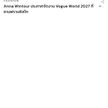
FASHION
Anna Wintour ประกาศจัดงาน Vogue World 2027 ที่
...
ซานฟรานซิสโก
News
Wealth
Pop
Podcast
Video
Now
Opinion
Careers
Events
Privacy
About
Contact
Policy
FOR
ADVERTISING
MEMBERSHIP