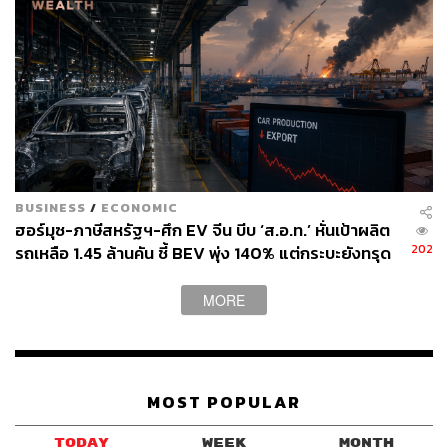
BUSINESS
/
ECONOMIC
ฮอร์มุซ-ภาษีสหรัฐฯ-ศึก EV จีน บีบ ‘ส.อ.ท.’ หั่นเป้าผลิต
202
รถเหลือ 1.45 ล้านคัน ชี้ BEV พุ่ง 140% แต่กระบะยังทรุด
MORE
MOST POPULAR
TODAY
WEEK
MONTH