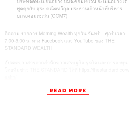
บริษัทจดทะเบียนอย่าง บมจ.คอมเซเว่น จะเป็นอย่างไร
พูดคุยกับ สุระ คณิตทวีกุล ประธานเจ้าหน้าที่บริหาร
บมจ.คอมเซเว่น (COM7)
ติดตาม รายการ Morning Wealth ทุกวัน จันทร์ – ศุกร์ เวลา
7.00-8.00 น. ทาง
Facebook
และ
YouTube
ของ THE
STANDARD WEALTH
อัปเดตข่าวสารจากสำนักข่าวเศรษฐกิจ ธุรกิจ และการลงทุน
โดยทีมข่าว THE STANDARD ได้ที่
https://thestandard.co/w
ealth/
READ MORE
สามารถติดตาม THE STANDARD WEALTH
ผ่านแอปพลิเคชันต่างๆ ที่คุณสะดวกหรือใช้งานอยู่แล้วได้เลย