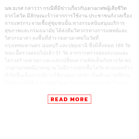
นพ.ธเรศ กล่าวว่า กรณีที่มีข่าวเกี่ยวกับเตาเผาศพผู้เสียชีวิต
จากโควิด มีลักษณะร้าวจากการใช้งาน ประชาชนกังวลเรื่อง
การแพร่กระจายเชื้อสู่ชุมชนนั้น ทางกรมสนับสนุนบริการ
สุขภาพและกรมอนามัย ได้ส่งทีมวิศวกรทางการแพทย์และ
วิศวกรอาสา ลงพื้นที่สำรวจเตาเผาศพในวัดที่
กรุงเทพมหานคร นนทบุรี และปทุมธานี ซึ่งมีทั้งหมด 189 วัด
ขณะนี้ตรวจสอบไปแล้ว 31 วัด จากการตรวจสอบระบบและ
โครงสร้างเตาเผา และแลกเปลี่ยนความคิดเห็นกับทางวัด พบ
ว่าเตาเผาศพมีมาตรฐาน ไม่มีการแพร่เชื้อโควิด ส่วนรอยร้าว
ที่เกิดขึ้นเนื่องจากมีการใช้งานอย่างหนัก เกินศักยภาพที่ส่วน
ใหญ่เผาศพได้ 2-4 ศพต่อวัน ความสามารถและเวลาในการ
เผาขึ้นอยู่กับชนิดของเตา อายุการใช้งาน และร่างของผู้เสีย
ชีวิต
READ MORE
ข้อมูลจากสำนักงานพระพุทธศาสนา วัดในกรุงเทพมหานคร
มีจำนวน 92 แห่ง เผาศพไปแล้ว 3,067 ศพ วัดในจังหวัด
นนทบุรี จำนวน 42 แห่ง เผาศพไปแล้ว 1,067 ศพ และวัด
จังหวัดปทุมธานี จำนวน 55 แห่ง เผาศพไปแล้ว 222 ศพ พบว่า