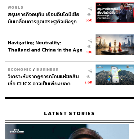
WORLD
สรุปภารกิจอนุทิน เยือนอินโดนีเซีย
550
ขับเคลื่อนการทูตเศรษฐกิจเชิงรุก
ประกาศหุ้นส่วนยุทธศาสตร์ไทย –
อินโดนีเซีย
Navigating Neutrality:
Thailand and China in the Age
186
of a New Global Order
ECONOMIC
/
BUSINESS
วิเคราะห์ปรากฏการณ์คนแห่ขอสิน
2.6K
เชื่อ CLICX อาจเป็นเพียงยอด
ภูเขาน้ำแข็ง ของปัญหาหนี้ครัว
เรือนไทยที่ถูกซุกไว้
LATEST STORIES