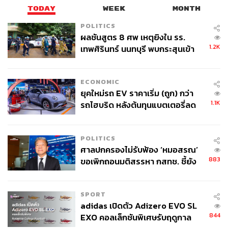
TODAY
WEEK
MONTH
POLITICS
ผลชันสูตร 8 ศพ เหตุยิงใน รร.
1.2K
เทพศิรินทร์ นนทบุรี พบกระสุนเข้า
จุดสำคัญ ‘ศีรษะ-หน้าอก’ ครูถูกยิง
4 นัด จากระยะไกล
ECONOMIC
ยุคใหม่รถ EV ราคาเริ่ม (ถูก) กว่า
1.1K
รถไฮบริด หลังต้นทุนแบตเตอรี่ลด
ลง - จีนแห่บุกตลาดเกิดใหม่
POLITICS
ศาลปกครองไม่รับฟ้อง ‘หมอสรณ’
883
ขอเพิกถอนมติสรรหา กสทช. ชี้ยัง
ไม่ใช่ผู้เดือดร้อนเสียหาย
SPORT
adidas เปิดตัว Adizero EVO SL
844
EXO คอลเล็กชันพิเศษรับฤดูกาล