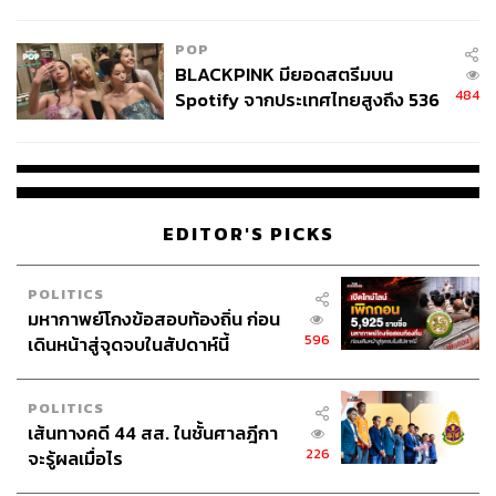
College Football
POP
BLACKPINK มียอดสตรีมบน
484
Spotify จากประเทศไทยสูงถึง 536
ล้านครั้ง ตลอด 10 ปีที่ผ่านมา
EDITOR'S PICKS
POLITICS
มหากาพย์โกงข้อสอบท้องถิ่น ก่อน
596
เดินหน้าสู่จุดจบในสัปดาห์นี้
POLITICS
เส้นทางคดี 44 สส. ในชั้นศาลฎีกา
226
จะรู้ผลเมื่อไร