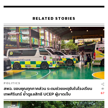
ด้าน นพ.ดนัย กล่าวว่า การจัดการศพผู้ที่เสียชีวิตจากโรคโค
วิด เพื่อป้องกันการแพร่กระจายเชื้อ กรมอนามัยได้จัดทำ 3
แนวทาง ดังนี้
RELATED STORIES
ยืนยันสาเหตุการตาย โดยแยกเป็น 2 กรณีคือ กรณีที่ 1
เสียชีวิตในโรงพยาบาล จะดำเนินการโดยทีมจัดการศพ
โดยศพผู้เสียชีวิตจะถูกบรรจุใส่ถุงบรรจุศพ 2 ชั้น และ
ทำความสะอาดฆ่าเชื้อภายนอกถุงบรรจุศพตาม
มาตรฐาน ส่วนกรณีที่ 2 เสียชีวิตนอกโรงพยาบาล ทีม
จัดการศพจะนำศพใส่ถุงบรรจุศพ 2 ชั้นตามมาตรฐาน
และแจ้งพนักงานสาธารณสุขใกล้บ้าน หรือพนักงาน
ควบคุมโรคติดต่อของโรงพยาบาล
แจ้งตายตามขั้นตอน และออกใบมรณบัตรภายใน 24
POLITICS
ชั่วโมง เพื่อนำไปฌาปนกิจ
สพฉ. ขอบคุณทุกภาคส่วน ระดมช่วยเหตุยิงในโรงเรียน
67
เทพศิรินทร์ ย้ำดูแลสิทธิ UCEP ผู้บาดเจ็บ
การขนศพผู้เสียชีวิตและการประกอบพิธีทางศาสนา
กรณีญาติมีความพร้อม หลังจากที่ญาติรับทราบแนว