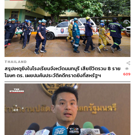
ปฏิบัติจากเจ้าหน้าที่สาธารณสุขและมีใบมรณบัตร
สามารถประสานวัดและอาสาสมัคร หรือกู้ภัย หรือ
มูลนิธิ เพื่อขนศพ แต่หากญาติไม่มีความพร้อมหรือติด
โควิดทั้งครอบครัวและศพไม่มีญาติ ให้แจ้งโรงพยาบาล
เพื่อประสานกับทางวัดเพื่อดำเนินการขนศพ
ทั้งนี้การจัดพิธีศพทางศาสนา ทั้งการเผาศพหรือฝังศพทั้งถุง
ขอให้ดำเนินการในพื้นที่ที่จัดเตรียมเฉพาะ ห้ามเปิดถุงบรรจุ
THAILAND
ศพอย่างเด็ดขาด ควรดำเนินการให้เสร็จสิ้นภายใน 24
สรุปเหตุยิงในโรงเรียนจังหวัดนนทบุรี เสียชีวิตรวม 8 ราย
ชั่วโมงหรือ 1 วัน และขอให้ปฏิบัติตามคำแนะนำของ
609
โฆษก ตร. เผยปมค้นประวัติคดีกราดยิงที่สหรัฐฯ
กระทรวงสาธารณสุขอย่างเคร่งครัด โดยให้ใช้เตาเผาศพ
เท่านั้น หลีกเลี่ยงการเผากลางแจ้ง และควรใช้เตาเผาศพ
ปลอดมลพิษแบบสองห้องเผา ที่สามารถควบคุมอุณหภูมิใน
ห้องเผาศพไม่น้อยกว่า 760 องศาเซลเซียส และอุณหภูมิใน
ห้องควันไม่น้อยกว่า 1,000 องศาเซลเซียสตลอดระยะเวลา
การเผาศพ ซึ่งควันที่ลอยจากปล่องจะไม่สามารถแพร่เชื้อได้
และระหว่างการเผาศพไม่ควรเปิดประตูเตาเผาศพ หลีกเลี่ยง
การเขี่ยหรือพลิกศพ และไม่ควรนำสิ่งของอื่นๆ เข้าเตาเผา