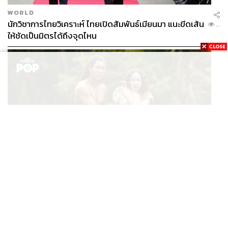
WORLD
นักวิชาการไทยวิเคราะห์ ไทยเปิดสัมพันธ์เมียนมา แนะขีดเส้น
...
ให้ชัดเป็นมิตรได้ถึงจุดไหน
FILM
นาคี๓ ครุฑา นาคี เผยภาพชุดแรก พร้อมปักวันฉาย 22 ต.ค.
...
นี้