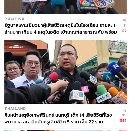
เนื่องจากส่งผลกระทบต่อการทำงานของเตาเผาและอาจเกิด
สารตกค้างอื่นๆ
POLITICS
รัฐบาลเคาะเยียวยาผู้เสียชีวิตเหตุยิงในโรงเรียน รายละ 1
ทั้งนี้เมื่อเผาศพเสร็จเรียบร้อยแล้วถือได้ว่าเชื้อโรคถูกเผา
87
ล้านบาท เทียบ 4 เหตุในอดีต เข้าเกณฑ์สาธารณภัย พร้อม
ทำลายไปหมดแล้ว สามารถเก็บกระดูกเพื่อนำไปบำเพ็ญกุศล
เร่งจ่ายโดยเร็ว
ได้ ส่วนพระสงฆ์ที่ประกอบพิธีและผู้ปฏิบัติงานที่ไม่ได้สัมผัส
กับศพโดยตรง ไม่จำเป็นต้องใส่ชุด PPE และผู้ร่วมพิธีต้อง
สวมหน้ากากอนามัย เว้นระยะห่าง เพิ่มความระมัดระวัง
เนื่องจากอาจสัมผัสเชื้อจากบุคคลอื่นหรือจุดสัมผัสร่วมได้
ภายหลังเสร็จพิธีเผาศพเมื่อกลับถึงบ้านให้อาบน้ำ สระผม และ
เปลี่ยนเสื้อผ้าทันที
TAGS:
ฌาปนกิจ
เตาเผาศพ
กรมอนามัย
กระทรวงสาธารณสุข
ธเรศ กรัษนัยรวิวงค์
ดนัย ธีวันดา
เชื้อไวรัสโคโรนา
วัด
ผู้เสียชีวิต
THAILAND
คืบหน้าเหตุยิงเทพศิรินทร์ นนทบุรี เด็ก 14 เสียชีวิตที่โรง
597
พยาบาล สธ. ยืนยันครูเสียชีวิต 5 ราย เจ็บ 22 ราย