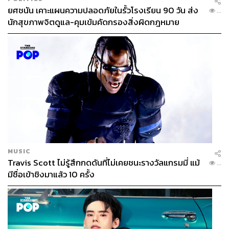
ยศชนัน เคาะแผนความปลอดภัยในรั้วโรงเรียน 90 วัน ส่ง
...
นักสุขภาพจิตดูแล-คุมเข้มคัดกรองสิ่งผิดกฎหมาย
MUSIC
Travis Scott ไม่รู้สึกกดดันที่ไม่เคยชนะรางวัลแกรมมี่ แม้
...
มีชื่อเข้าชิงมาแล้ว 10 ครั้ง