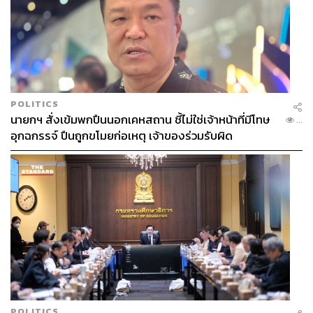
POLITICS
นายกฯ สั่งเข้มพกปืนนอกเคหสถาน ชี้ไม่ใช่เจ้าหน้าที่มีโทษ
...
อุกฉกรรจ์ ปืนถูกขโมยก่อเหตุ เจ้าของร่วมรับผิด
POLITICS