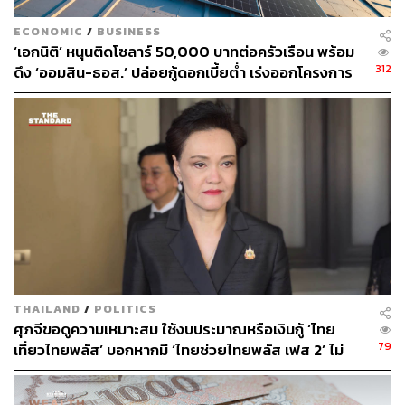
ECONOMIC
/
BUSINESS
‘เอกนิติ’ หนุนติดโซลาร์ 50,000 บาทต่อครัวเรือน พร้อม
312
ดึง ‘ออมสิน-ธอส.’ ปล่อยกู้ดอกเบี้ยต่ำ เร่งออกโครงการ
ภายใน 1 เดือน
THAILAND
/
POLITICS
ศุภจีขอดูความเหมาะสม ใช้งบประมาณหรือเงินกู้ ‘ไทย
79
เที่ยวไทยพลัส’ บอกหากมี ‘ไทยช่วยไทยพลัส เฟส 2’ ไม่
จำเป็นต้องออกพร้อมกัน