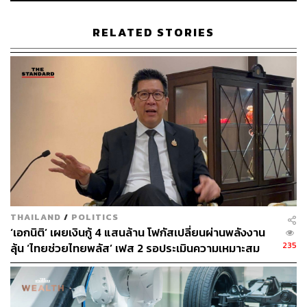
แพร่ระบาดของโควิด-19
RELATED STORIES
พิสูจน์อักษร: พรนภัส ชำนาญค้า
รายงาน ภัทราภรณ์ เกียรตินันท์
สามารถติดตาม THE STANDARD WEALTH
ผ่านแอปพลิเคชันต่างๆ ที่คุณสะดวกหรือใช้งานอยู่แล้วได้เลย
TAGS:
กระทรวงการคลัง
GDP
หนี้สาธารณะ
THAILAND
/
POLITICS
‘เอกนิติ’ เผยเงินกู้ 4 แสนล้าน โฟกัสเปลี่ยนผ่านพลังงาน
235
ลุ้น ‘ไทยช่วยไทยพลัส’ เฟส 2 รอประเมินความเหมาะสม