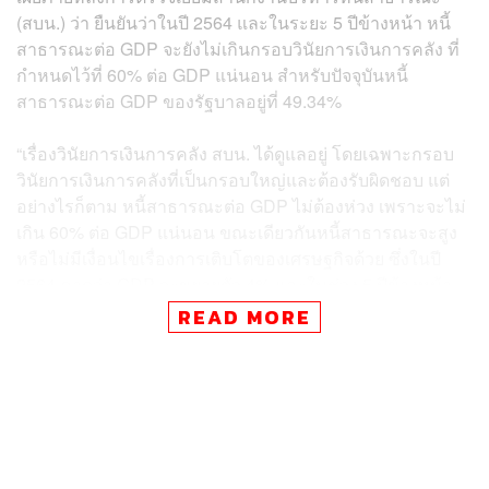
(สบน.) ว่า ยืนยันว่าในปี 2564 และในระยะ 5 ปีข้างหน้า หนี้
สาธารณะต่อ GDP จะยังไม่เกินกรอบวินัยการเงินการคลัง ที่
กำหนดไว้ที่ 60% ต่อ GDP แน่นอน สำหรับปัจจุบันหนี้
สาธารณะต่อ GDP ของรัฐบาลอยู่ที่ 49.34%
“เรื่องวินัยการเงินการคลัง สบน. ได้ดูแลอยู่ โดยเฉพาะกรอบ
วินัยการเงินการคลังที่เป็นกรอบใหญ่และต้องรับผิดชอบ แต่
อย่างไรก็ตาม หนี้สาธารณะต่อ GDP ไม่ต้องห่วง เพราะจะไม่
เกิน 60% ต่อ GDP แน่นอน ขณะเดียวกันหนี้สาธารณะจะสูง
หรือไม่มีเงื่อนไขเรื่องการเติบโตของเศรษฐกิจด้วย ซึ่งในปี
2564 คาดว่า GDP จะขยายตัว 4% และในช่วง 5 ปีข้างหน้า
จะขยายตัว 3-5%” อาคม กล่าว
READ MORE
ทั้งนี้ยังได้มอบหมายให้ สบน. ศึกษาแนวทางการกู้เงินจากต่าง
ประเทศ เพื่อกระจายแหล่งเงินกู้ เนื่องจากหลังจากช่วงโค
วิด-19 ความต้องการเงินกู้ในประเทศของภาคเอกชนอาจสูง
ขึ้น