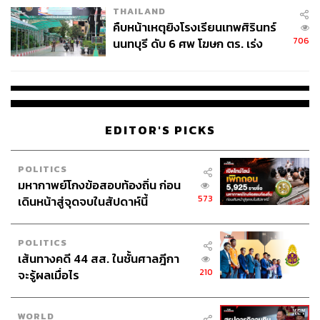
THAILAND
คืบหน้าเหตุยิงโรงเรียนเทพศิรินทร์
706
นนทบุรี ดับ 6 ศพ โฆษก ตร. เร่ง
สอบปมขโมยปืนปู่ก่อเหตุ
EDITOR'S PICKS
POLITICS
มหากาพย์โกงข้อสอบท้องถิ่น ก่อน
573
เดินหน้าสู่จุดจบในสัปดาห์นี้
POLITICS
เส้นทางคดี 44 สส. ในชั้นศาลฎีกา
210
จะรู้ผลเมื่อไร
WORLD