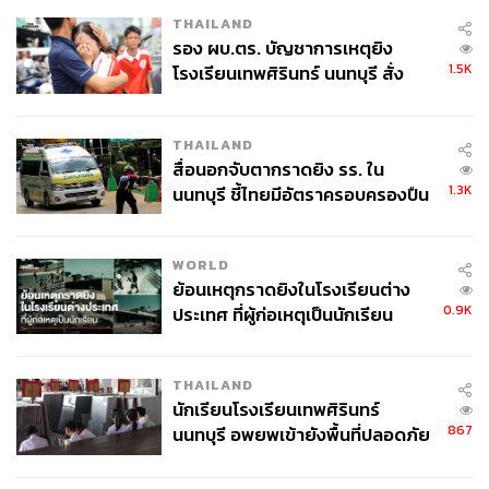
THAILAND
รอง ผบ.ตร. บัญชาการเหตุยิง
1.5K
โรงเรียนเทพศิรินทร์ นนทบุรี สั่ง
ค้นหา 2 รอบยืนยันไร้คนติดค้าง พบ
ศพปู่-ย่าที่บ้านพักผู้ก่อเหตุ
THAILAND
สื่อนอกจับตากราดยิง รร. ใน
1.3K
นนทบุรี ชี้ไทยมีอัตราครอบครองปืน
สูงในระดับต้นของภูมิภาค
WORLD
ย้อนเหตุกราดยิงในโรงเรียนต่าง
0.9K
ประเทศ ที่ผู้ก่อเหตุเป็นนักเรียน
THAILAND
นักเรียนโรงเรียนเทพศิรินทร์
867
นนทบุรี อพยพเข้ายังพื้นที่ปลอดภัย
ชั่วคราว หลังเหตุใช้อาวุธปืนภายใน
โรงเรียนคลี่คลาย