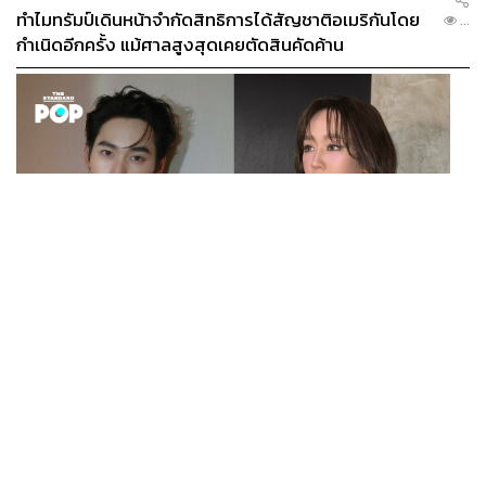
ทำไมทรัมป์เดินหน้าจำกัดสิทธิการได้สัญชาติอเมริกันโดย
...
กำเนิดอีกครั้ง แม้ศาลสูงสุดเคยตัดสินคัดค้าน
ENTERTAINMENT
เก้า นพเก้า และ พาย รินรดา เตรียมร่วมงานกันใน ‘รสกาล
...
Enchanted Taste In Time’