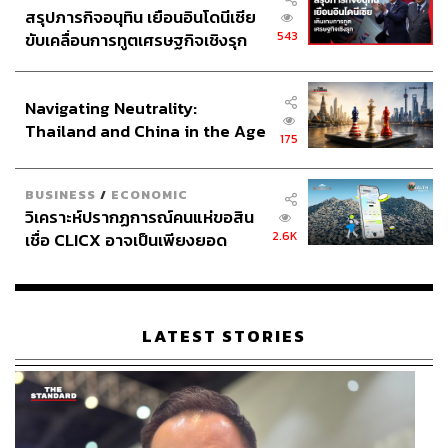
สรุปภารกิจอนุทิน เยือนอินโดนีเซีย
543
ขับเคลื่อนการทูตเศรษฐกิจเชิงรุก
ประกาศหุ้นส่วนยุทธศาสตร์ไทย –
อินโดนีเซีย
Navigating Neutrality:
Thailand and China in the Age
175
of a New Global Order
BUSINESS
/
ECONOMIC
วิเคราะห์ปรากฏการณ์คนแห่ขอสิน
2.6K
เชื่อ CLICX อาจเป็นเพียงยอด
ภูเขาน้ำแข็ง ของปัญหาหนี้ครัว
เรือนไทยที่ถูกซุกไว้
LATEST STORIES