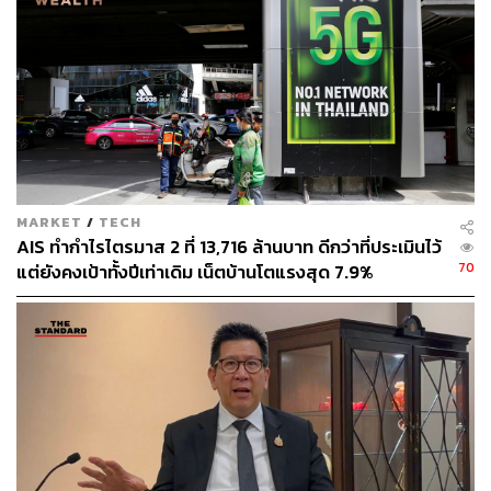
ประกันตั้งแต่ 12,000 บาทต่อปีขึ้นไป
ผู้ที่ถูกนำชื่อไปใช้สิทธิลดหย่อนในการคำนวณภาษีเงิน
ได้ในฐานะบิดา มารดา คู่สมรส หรือบุตร
3) มีรายได้หรือมีการจ่ายเงินให้แก่บุคคลใดไม่เกิน 100,000
บาทต่อปี
4) ไม่มีบัตรเครดิต
MARKET
/
TECH
AIS ทำกำไรไตรมาส 2 ที่ 13,716 ล้านบาท ดีกว่าที่ประเมินไว้
5) ไม่มีวงเงินสินเชื่อรวมทุกประเภทเกิน 100,000 บาท
70
แต่ยังคงเป้าทั้งปีเท่าเดิม เน็ตบ้านโตแรงสุด 7.9%
6) ไม่มีเงินฝาก สลาก รวมกันเกิน 100,000 บาทต่อปี
7) ไม่เป็นผู้มีกรรมสิทธิ์ในอสังหาริมทรัพย์ หรือเป็นผู้มี
กรรมสิทธิ์ในอสังหาริมทรัพย์ ดังต่อไปนี้
ห้องชุดรวมกันทุกแห่ง ต้องมีพื้นที่ไม่เกิน 35 ตาราง
เมตร
บ้านเดี่ยว ทาวน์เฮาส์ ห้องแถว และตึกแถว รวมกันทุก