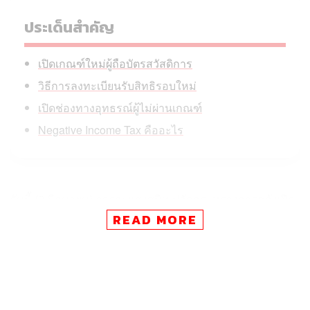
ประเด็นสำคัญ
เปิดเกณฑ์ใหม่ผู้ถือบัตรสวัสดิการ
วิธีการลงทะเบียนรับสิทธิรอบใหม่
เปิดช่องทางอุทธรณ์ผู้ไม่ผ่านเกณฑ์
Negative Income Tax คืออะไร
วันนี้ (2 มิถุนายน) ลวรณ แสงสนิท ปลัดกระทรวงการคลังเปิด
เผยว่า ที่ประชุมคณะรัฐมนตรี (ครม.) มีมติเห็นชอบในการ
READ MORE
ปรับเกณฑ์และทบทวนสิทธิผู้ถือบัตรสวัสดิการแห่งรัฐให้มี
ความเข้มงวดมากขึ้นเพื่อให้มั่นใจได้ว่า ผู้ได้รับสิทธิคือคน
รายได้น้อยที่ลำบากจริง โดยเน้นตรวจสอบข้อมูลทางการเงิน
และทรัพย์สินรายบุคคลมากขึ้น ซึ่งมีความแม่นยำกว่าเกณฑ์
เดิมที่อิงเพียงรายได้เฉลี่ยของครอบครัว