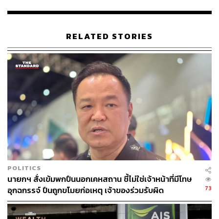
สำหรับคุณสมบัติตามเกณฑ์ใหม่ สามารถสรุปได้ดังนี้
RELATED STORIES
1) มีสัญชาติไทย และมีอายุตั้งแต่ 18 ปีบริบูรณ์ขึ้นไป
2) ไม่เป็นบุคคลต้องห้าม 9 กลุ่ม ดังต่อไปนี้
ภิกษุ สามเณร นักพรต หรือนักบวช
ผู้ต้องขัง ผู้ถูกกักกัน ผู้ต้องกักขัง บุคคลที่อยู่ในสถาน
สงเคราะห์ของรัฐ นักเรียน นักศึกษา
ข้าราชการ พนักงานราชการ หรือผู้ดำรงตำแหน่ง
ทางการเมือง
พนักงาน ลูกจ้าง หรือเจ้าหน้าที่ของหน่วยงานของรัฐที่
มีรายได้เกิน 100,000 บาทต่อปี
POLITICS
ผู้รับบำนาญ เบี้ยหวัด หรือบำเหน็จรายเดือนจากภาครัฐ
นายกฯ สั่งเข้มพกปืนนอกเคหสถาน ชี้ไม่ใช่เจ้าหน้าที่มีโทษ
ผู้ถือหุ้น กรรมการบริษัท หรือหุ้นส่วนในห้างหุ้นส่วน
73
อุกฉกรรจ์ ปืนถูกขโมยก่อเหตุ เจ้าของร่วมรับผิด
ผู้มีบัญชีซื้อขายหลักทรัพย์หรือถือครองตราสารหนี้
ผู้มีกรมธรรม์ประกันชีวิตประเภทสามัญและชำระเบี้ย