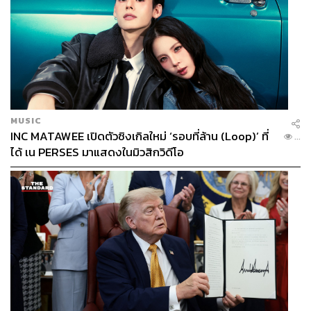
TAGS:
ลวรณ แสงสนิท
Negative Income Tax
กระทรวงมหาดไทย
กระทรวงการคลัง
ธนาคารกรุงไทย
บัตรสวัสดิการแห่งรัฐ
คณะรัฐมนตรี
MUSIC
INC MATAWEE เปิดตัวซิงเกิลใหม่ ‘รอบที่ล้าน (Loop)’ ที่
...
ได้ เน PERSES มาแสดงในมิวสิกวิดีโอ
236
ABOUT THE AUTHOR
ปวริศ อำนวยพรไพศาล
Content Creator สำนักข่าว THE
STANDARD WEALTH
ABOUT THE PHOTOGRAPHER