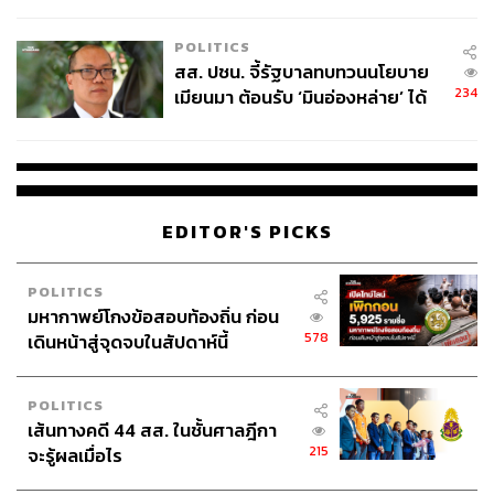
ไทยพลัส’ เฟส 2 รอประเมินความ
เหมาะสม
POLITICS
สส. ปชน. จี้รัฐบาลทบทวนนโยบาย
234
เมียนมา ต้อนรับ ‘มินอ่องหล่าย’ ได้
แค่สัญญาว่างเปล่า
เปิดช่องทางอุทธรณ์ผู้ไม่ผ่านเกณฑ์
EDITOR'S PICKS
สำหรับผู้ที่ไม่ผ่านการตรวจสอบคุณสมบัติ สามารถอุทธรณ์
ผลการตรวจสอบได้ตั้งแต่วันที่ 17- 31 กรกฎาคม 2569 ผ่าน
ช่องทาง ดังนี้
POLITICS
มหากาพย์โกงข้อสอบท้องถิ่น ก่อน
578
เดินหน้าสู่จุดจบในสัปดาห์นี้
แอปฯ เป๋าตัง และแอปฯ ทางรัฐ
เว็บไซต์
https://welfare.mof.go.th
หรือ
https://บัตรสวัส
ดิการแห่งรัฐ.mof.go.th
POLITICS
หน่วยรับลงทะเบียน 5 แห่ง: ธนาคารกรุงไทยฯ (KTB)
เส้นทางคดี 44 สส. ในชั้นศาลฎีกา
ธนาคารเพื่อการเกษตรและสหกรณ์การเกษตร (BAAC)
215
จะรู้ผลเมื่อไร
ธนาคารออมสิน (GSB) ธนาคารอาคารสงเคราะห์