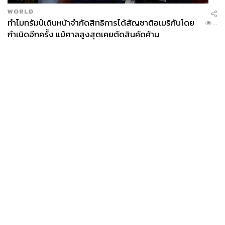
ฐานิส สุดโต
WORLD
ทำไมทรัมป์เดินหน้าจำกัดสิทธิการได้สัญชาติอเมริกันโดย
บรรณาธิการภาพ ประจำสำนักข่าว THE
...
STANDARD
กำเนิดอีกครั้ง แม้ศาลสูงสุดเคยตัดสินคัดค้าน
News
Wealth
Pop
Podcast
Video
Now
Opinion
Careers
Events
Privacy
About
Contact
Policy
FOR
ADVERTISING
MEMBERSHIP