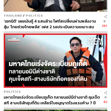
แห่ง ต้องมีพื้นที่ไม่เกิน 25 ตารางวา
กรณีเป็นเกษตรกร ที่ดินและที่อยู่อาศัยรวมกันไม่เกิน 10
THAILAND
/
POLITICS
ไร่
‘เอกนิติ’ เผยเงินกู้ 4 แสนล้าน โฟกัสเปลี่ยนผ่านพลังงาน
กรณีไม่ได้เป็นเกษตรกร มีที่ดินและที่อยู่อาศัยรวมกันไม่
287
ลุ้น ‘ไทยช่วยไทยพลัส’ เฟส 2 รอประเมินความเหมาะสม
เกิน 1 ไร่
8) ไม่มีกรรมสิทธิ์ในรถยนต์หรือยานพาหนะอื่น ยกเว้น รถ
จักรยานยนต์ที่มีขนาดความจุของกระบอกสูบไม่เกิน 300 ซีซี
รถยนต์สามล้อ รถยนต์สี่ล้อเล็กรับจ้าง หรือรถใช้งาน
เกษตรกรรม ประเภทละไม่เกิน 1 คัน
POLITICS
มหาดไทยเร่งจัดระเบียบภูเก็ต ทลายนอมินีต่างชาติ คุมเจ็ต
82
สกี สางบริษัทฮุบที่ดิน เคลียร์ใบอนุญาตโรงแรมค้าง 7 ปี