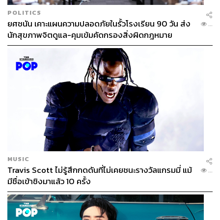
ยืนยันว่ามีรายได้น้อยจริงๆ เราตั้งเป้าว่าปี 2570 จะเริ่มใช้ได้
POLITICS
จริง ตอนนี้ก็กำลังเดินหน้าพัฒนาระบบต่างๆ อยู่” ลวรณ เคย
ยศชนัน เคาะแผนความปลอดภัยในรั้วโรงเรียน 90 วัน ส่ง
...
ระบุ
นักสุขภาพจิตดูแล-คุมเข้มคัดกรองสิ่งผิดกฎหมาย
ขณะที่สำนักงานสภาพัฒนาการเศรษฐกิจและสังคมแห่งชาติ
หรือ ‘สภาพัฒน์’ เคยอธิบายว่า “Negative Income Tax เป็น
กลไกให้ความช่วยเหลือผู้ที่มีรายได้ต่ำกว่าเกณฑ์ที่กำหนด
และเป็นการรวมระบบการให้ความช่วยเหลือไว้ในระบบเดียว
ซึ่งถือเป็นเครื่องมือที่ช่วยแก้ปัญหาความยากจนและความ
เหลื่อมล้ำได้รูปแบบหนึ่ง”
สามารถติดตาม THE STANDARD WEALTH
MUSIC
ผ่านแอปพลิเคชันต่างๆ ที่คุณสะดวกหรือใช้งานอยู่แล้วได้เลย
Travis Scott ไม่รู้สึกกดดันที่ไม่เคยชนะรางวัลแกรมมี่ แม้
...
มีชื่อเข้าชิงมาแล้ว 10 ครั้ง