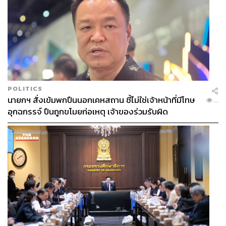
Negative Income Tax คืออะไร
ทั้งนี้ Negative Income Tax (NIT) ถือเป็นการจัดสวัสดิการที่
POLITICS
จัดสรรผ่านระบบภาษีอากร โดยจูงใจให้คนทำงานและมีราย
นายกฯ สั่งเข้มพกปืนนอกเคหสถาน ชี้ไม่ใช่เจ้าหน้าที่มีโทษ
...
ได้มากขึ้น โดยมักแบ่งเป็น 3 ช่วงรายได้ ได้แก่ ช่วงจูงใจได้
อุกฉกรรจ์ ปืนถูกขโมยก่อเหตุ เจ้าของร่วมรับผิด
เงินโอนเพิ่มขึ้น (Phase-in) ช่วงได้เงินโอนคงที่ (Plateau)
ช่วงเงินโอนลดลง (Phase-out)
นอกจากนี้ Negative Income Tax ยังเป็นนโยบายที่ ลวรณ
แสงสนิท ปลัดกระทรวงการคลัง เคยประกาศว่า จะนำ
นโยบายนี้มาใช้ในอีก 2 ปีข้างหน้า หรือภายในปี 2570
“แนวคิดของ Negative Income Tax คือ หากรายได้ถึงเกณฑ์
ต้องมาเสียภาษี แต่หากมีรายได้ไม่ถึงเกณฑ์ก็มารับสวัสดิการ
ดังนั้นทุกคนต้องยื่นแบบภาษี ผู้มีรายได้น้อยก็ต้องยื่นเพื่อ