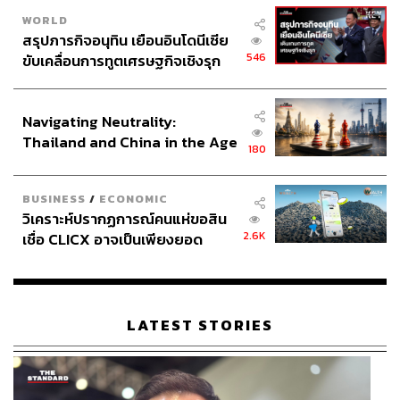
(GHB) ธนาคารอิสลามแห่งประเทศไทย (ibank)
WORLD
สรุปภารกิจอนุทิน เยือนอินโดนีเซีย
โดยจะต้องไปแก้ไขข้อมูลที่ไม่ผ่านเกณฑ์คุณสมบัติที่หน่วย
546
ขับเคลื่อนการทูตเศรษฐกิจเชิงรุก
ตรวจสอบคุณสมบัติตามที่ได้รับแจ้งให้ครบทุกเกณฑ์ ภายใน
ประกาศหุ้นส่วนยุทธศาสตร์ไทย –
วันที่ 16 สิงหาคม 2569 และกระทรวงการคลังจะประกาศผล
อินโดนีเซีย
Navigating Neutrality:
การอุทธรณ์ดังกล่าวในวันที่ 14 กันยายน 2569 ซึ่งผู้ผ่านการ
Thailand and China in the Age
ตรวจสอบคุณสมบัติในรอบอุทธรณ์สามารถยืนยันตัวตนได้
180
of a New Global Order
ตั้งแต่วันที่มีการประกาศผล และใช้สิทธิสวัสดิการได้ ตั้งแต่
วันที่ 1 ตุลาคม 2569 เป็นต้นไป
BUSINESS
/
ECONOMIC
วิเคราะห์ปรากฏการณ์คนแห่ขอสิน
2.6K
เชื่อ CLICX อาจเป็นเพียงยอด
ภูเขาน้ำแข็ง ของปัญหาหนี้ครัว
อ่านบทความที่เกี่ยวข้อง
เรือนไทยที่ถูกซุกไว้
รู้จักกลไก Negative Income Tax ระบบสวัสดิการใหม่ ที่
ทุกคนต้องยื่นภาษี? วิเคราะห์กลุ่มเป้าหมาย ใครควรได้
LATEST STORIES
รับเงินโอนบ้าง
รู้จักกับ Negative Income Tax ของสหรัฐอเมริกา ที่ชื่อว่
า Earned Income Tax