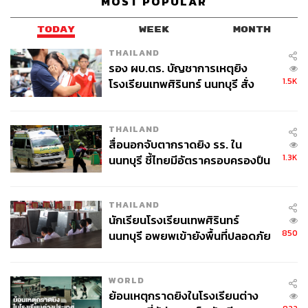
MOST POPULAR
เคยเป็นของ Internet Explorer ของ Microsoft มาก่อน
TODAY
WEEK
MONTH
ไม่แปลกที่บนเวทีผู้บริหารของ Microsoft จะเร่งทำคะแนน
THAILAND
ด้วยการเกทับ Google อยู่หลายครั้ง พร้อมกับบอกว่า การ
รอง ผบ.ตร. บัญชาการเหตุยิง
ค้นหาไม่ได้เปลี่ยนแปลงหรือก้าวหน้าไปมากนักในช่วง 20 ปี
1.5K
โรงเรียนเทพศิรินทร์ นนทบุรี สั่ง
ที่ผ่านมา พร้อมเสริมว่า การค้นหาไม่ได้ทำงานได้ดีที่สุดเท่าที่
ค้นหา 2 รอบยืนยันไร้คนติดค้าง พบ
จะเป็นไปได้หรือควรสำหรับคนส่วนใหญ่ ดังนั้นถึงเวลาแล้วที่
ศพปู่-ย่าที่บ้านพักผู้ก่อเหตุ
จะนำนวัตกรรมกลับมาสู่การค้นหา
THAILAND
สื่อนอกจับตากราดยิง รร. ใน
1.3K
นนทบุรี ชี้ไทยมีอัตราครอบครองปืน
อ้างอิง:
สูงในระดับต้นของภูมิภาค
https://www.vox.com/recode/2023/2/7/23590069/bing
-openai-microsoft-google-bard
THAILAND
https://www.nytimes.com/2023/02/07/technology/micr
นักเรียนโรงเรียนเทพศิรินทร์
osoft-ai-chatgpt-bing.html
850
นนทบุรี อพยพเข้ายังพื้นที่ปลอดภัย
https://www.oberlo.com/statistics/search-engine-mar
ชั่วคราว หลังเหตุใช้อาวุธปืนภายใน
ket-share
โรงเรียนคลี่คลาย
https://www.cnbc.com/2023/02/07/microsoft-ceo-saty
WORLD
a-nadella-calls-ai-search-biggest-thing-in-15-years.h
ย้อนเหตุกราดยิงในโรงเรียนต่าง