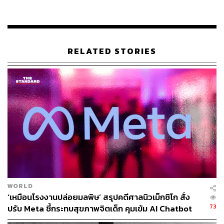
“คุณเห็นไหมว่านี่ดีกว่าการค้นหาในปัจจุบันมาก” ประธาน
ฝ่ายองค์กรของ Microsoft กล่าว
RELATED STORIES
ยักษ์เทคระบุว่า Bing ที่ขับเคลื่อนด้วย AI ผู้คนสามารถถาม
คำถามเกี่ยวกับเครื่องมือค้นหาของตนและรับคำตอบที่สร้าง
โดย AI ซึ่งดึงมาจากแหล่งข้อมูลทั่วอินเทอร์เน็ต จะมาพร้อม
การเพิ่มประสิทธิภาพให้กับอัลกอริทึม ซึ่งจะสร้างผลลัพธ์ที่
แม่นยำและตรงประเด็นมากขึ้น
ด้านเว็บเบราว์เซอร์ Edge ใหม่จะมีคุณสมบัติ AI รวมถึงแถบ
ด้านข้างที่สามารถให้ข้อมูลสรุปเกี่ยวกับสิ่งที่คุณกำลังดูหรือ
ช่วยคุณเขียนข้อความเพื่อโพสต์
เบื้องต้น Bing เวอร์ชันใหม่จะถูกทดสอบโดยผู้คนในวงจำกัด
WORLD
หลังจากนั้น Microsoft วางแผนที่จะขยายการเข้าถึงผู้คนอีก
‘เหมือนโรงงานปล่อยมลพิษ’ สรุปคดีศาลนิวเม็กซิโก สั่ง
หลายล้านคนภายในสิ้นเดือนนี้
73
ปรับ Meta ชี้กระทบสุขภาพจิตเด็ก คุมเข้ม AI Chatbot