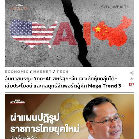
สิ่งที่ยิ่งใหญ่ในรอบ 15 ปี
นาเดลลาให้สัมภาษณ์กับสื่อหลังการเปิดตัวว่า Microsoft
กำลังทำงานอย่าง ‘เร่งรีบ’ เพื่อรวมเทคโนโลยีเข้ากับ
ผลิตภัณฑ์ของตน ด้วยการเปิดตัวเครื่องมือค้นหาใหม่ที่จะเข้า
มาสร้างการเปลี่ยนแปลงให้กับผู้คน พร้อมย้ำว่า Microsoft จะ
ไม่ทำตัวเหมือนถูก ‘ผูกมัดโดยธุรกิจเก่า’ เมื่อต้องทำงานกับ
เทคโนโลยีใหม่ๆ
ECONOMIC
/
MARKET
/
TECH
แม่ทัพ Microsoft ย้ำว่า การค้นหาเป็นธุรกิจที่ทำกำไรได้มาก
จับตาสมรภูมิ ‘เทค-AI’ สหรัฐฯ-จีน เจาะลึกหุ้นกลุ่มได้-
137
ดังนั้นการพัฒนาเหล่านี้จึงสะท้อนถึงโอกาสที่ยิ่งใหญ่สำหรับ
เสียประโยชน์ และกลยุทธ์จัดพอร์ตสู้ศึก Mega Trend 3-
5 ปีข้างหน้า
Microsoft และ “การค้นหาที่ขับเคลื่อนด้วย AI เป็นสิ่งที่ยิ่งใหญ่
ที่สุดสำหรับ Microsoft นับตั้งแต่เปิดตัวระบบคลาวด์เมื่อ 15 ปี
ที่แล้ว”
นาเดลลาก้าวขึ้นมาเป็นซีอีโอของ Microsoft ในปี 2014 ซึ่ง
เป็นจังหวะที่ยักษ์เทคกำลังเปลี่ยนแปลงธุรกิจจากซอฟต์แวร์
ไปสู่ระบบคลาวด์ หลังผิดหวังในธุรกิจคอมพิวเตอร์พกพา