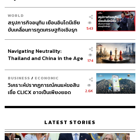
102
WORLD
ABOUT THE AUTHOR
สรุปภารกิจอนุทิน เยือนอินโดนีเซีย
543
ขับเคลื่อนการทูตเศรษฐกิจเชิงรุก
ถนัดกิจ จันกิเสน
ประกาศหุ้นส่วนยุทธศาสตร์ไทย –
Content Creator ประจำกองบรรณาธิการ
อินโดนีเซีย
THE STANDARD WEALTH ผู้เสพติดโลก
ธุรกิจ การตลาด เทคโนโลยี และชอบสำรวจ
Navigating Neutrality:
โลกออฟไลน์และออนไลน์มาถอดรหัสความ
Thailand and China in the Age
เคลื่อนไหวให้เป็นเรื่องเข้าใจง่าย สนุก และได้
174
ไอเดียใหม่ๆ
of a New Global Order
BUSINESS
/
ECONOMIC
วิเคราะห์ปรากฏการณ์คนแห่ขอสิน
2.6K
เชื่อ CLICX อาจเป็นเพียงยอด
ภูเขาน้ำแข็ง ของปัญหาหนี้ครัว
เรือนไทยที่ถูกซุกไว้
LATEST STORIES