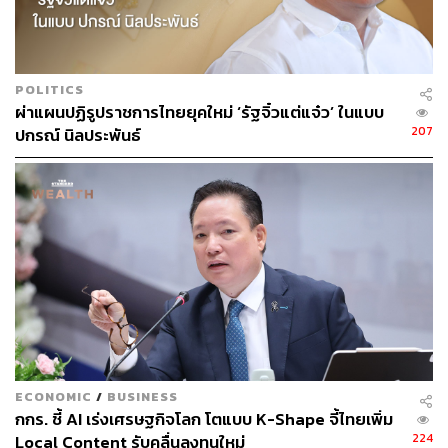
Microsoft Azure กลายเป็นฮีโร่ที่กอบกู้รายได้ ซึ่งวันนี้มีส่วน
แบ่งเป็นรองเพียง Amazon Web Services และนำหน้า
Google ในตลาดโครงสร้างพื้นฐานระบบคลาวด์
POLITICS
ผ่าแผนปฏิรูปราชการไทยยุคใหม่ ‘รัฐจิ๋วแต่แจ๋ว’ ในแบบ
207
ปกรณ์ นิลประพันธ์
“คุณจะมีความเกี่ยวข้องกับเทคโนโลยีได้ก็ต่อเมื่อคุณเก่งพอที่
จะมองเห็นคลื่นแห่งการเปลี่ยนแปลง จากนั้นปรับทิศทางของ
เทคโนโลยีและนวัตกรรม รวมถึงเพิ่มโมเดลธุรกิจใหม่” นา
เดลลากล่าว “เราผ่านเหตุการณ์นั้นมาแล้ว สิ่งสุดท้ายที่เราพบ
คือมือถือและคลาวด์ ซึ่งเราจับได้หนึ่งตัวและพลาดไปหนึ่งตัว”
กดดัน Google ได้จริงหรือ?
หนึ่งวันก่อนหน้านี้ Google ได้ชิงเปิดตัวแชตบอต AI ที่ชื่อว่า
Bard โดยใช้เทคโนโลยีทดลองที่เรียกว่า LaMDA ซึ่งย่อมา
ECONOMIC
/
BUSINESS
จาก Language Model for Dialogue Applications พร้อมกับ
กกร. ชี้ AI เร่งเศรษฐกิจโลก โตแบบ K-Shape จี้ไทยเพิ่ม
ย้ำว่า เสิร์ชเอนจินของ Google จะมีฟีเจอร์ AI ที่นำเสนอ
224
Local Content รับคลื่นลงทุนใหม่