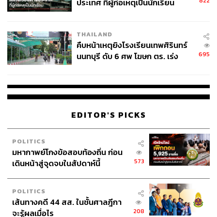
tml
822
ประเทศ ที่ผู้ก่อเหตุเป็นนักเรียน
THAILAND
สามารถติดตาม THE STANDARD WEALTH
คืบหน้าเหตุยิงโรงเรียนเทพศิรินทร์
ผ่านแอปพลิเคชันต่างๆ ที่คุณสะดวกหรือใช้งานอยู่แล้วได้เลย
695
นนทบุรี ดับ 6 ศพ โฆษก ตร. เร่ง
สอบปมขโมยปืนปู่ก่อเหตุ
TAGS:
ปัญญาประดิษฐ์ (Artificial intelligence - AI)
Google
EDITOR'S PICKS
เทคโนโลยี
Chatbot
Microsoft
Bing
ChatGPT
Edge
POLITICS
มหากาพย์โกงข้อสอบท้องถิ่น ก่อน
573
เดินหน้าสู่จุดจบในสัปดาห์นี้
POLITICS
เส้นทางคดี 44 สส. ในชั้นศาลฎีกา
208
จะรู้ผลเมื่อไร