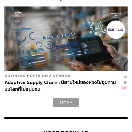
ข้อมูลสรุปที่ซับซ้อนในไม่ช้า
ดูเผินๆ Bard และ Bing ดูคล้ายกันมากเมื่อมองจากภายนอก
ส่วนเรื่องประสิทธิภาพยังเป็นเรื่องที่ต้องทดสอบต่อไป เพราะ
ทั้งคู่ยังไม่ได้เปิดให้คนทั่วไปได้ทดลอง
การที่ Microsoft ทุ่มเงินจำนวนมากให้กับ AI ตลอดจนการเปิด
ตัว Bing เวอร์ชันใหม่ ทำให้หลายคนอาจมองว่าจะเข้ามา
กดดันยักษ์ใหญ่อย่าง Google และเป็นคู่แข่งตัวฉกาจที่ต้อง
ระวังหรือไม่
BUSINESS
/
OPINION
/
OPINION
แต่ในความเป็นจริงแล้ว Google อาจไม่ได้สะเทือนมากนัก
Adaptive Supply Chain : นิยามใหม่ของห่วงโซ่อุปทาน
เพราะเป็นเสิร์ชเอนจินที่มีคนใช้มากที่สุดในโลกด้วยส่วยแบ่ง
149
บนโลกที่ไม่แน่นอน
กว่า 92.2% ขณะที่ Bing ของ Microsoft มีส่วนแบ่งที่น้อยนิด
อยู่ราว 3.42% เท่านั้น
MORE
ดันนั้น Bing จะต้องนำเสนอบางสิ่งที่เร้าใจเพื่อชนะใจผู้ใช้
Google เช่นเดียวกับ Edge เนื่องจากส่วนแบ่งตลาด
เบราว์เซอร์ยังคงเป็นของ Chrome ซึ่งเป็นบัลลังก์ที่ครั้งหนึ่ง