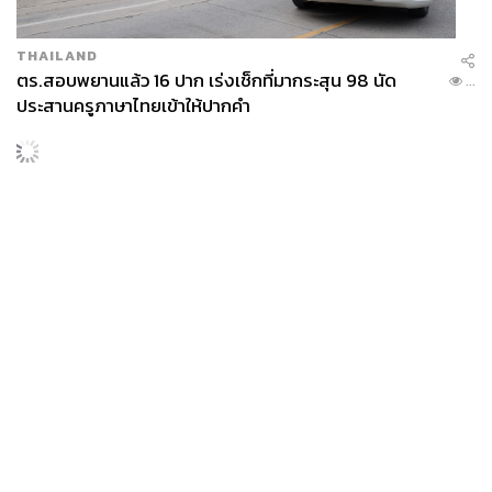
THAILAND
ตร.สอบพยานแล้ว 16 ปาก เร่งเช็กที่มากระสุน 98 นัด
...
ประสานครูภาษาไทยเข้าให้ปากคำ
POLITICS
สส. ปชน. จี้รัฐบาลทบทวนนโยบายเมียนมา ต้อนรับ ‘มินอ่
...
องหล่าย’ ได้แค่สัญญาว่างเปล่า