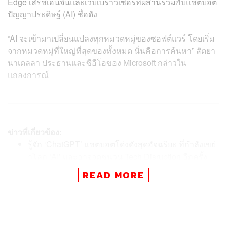
Edge เสิร์ชเอนจินและเว็บเบราว์เซอร์ที่ผสานรวมกับแชตบอต
ปัญญาประดิษฐ์ (AI) ชื่อดัง
“AI จะเข้ามาเปลี่ยนแปลงทุกหมวดหมู่ของซอฟต์แวร์ โดยเริ่ม
จากหมวดหมู่ที่ใหญ่ที่สุดของทั้งหมด นั่นคือการค้นหา” สัตยา
นาเดลลา ประธานและซีอีโอของ Microsoft กล่าวใน
แถลงการณ์
ข่าวที่เกี่ยวข้อง:
รู้จัก ‘ChatGPT’ แชตบอตโด่งดังสุดอัจฉริยะ ที่กำลังเขย่
าโลก ‘AI’ และอาจจุดชนวน Tech Disruption อีกครั้ง
สงคราม ‘AI’ แชตบอตเดือด Baidu เปิดตัว ‘ERNIE Bot’
READ MORE
ท้าชน ‘ChatGPT’ ของ OpenAI และ ‘Bard’ ของ Googl
e
เลขาและล่ามอาจตกงาน! เมื่อ Microsoft เปิดตัว Teams
Premium ที่ผสานพลัง ChatGPT จนสามารถสร้าง ‘บัน