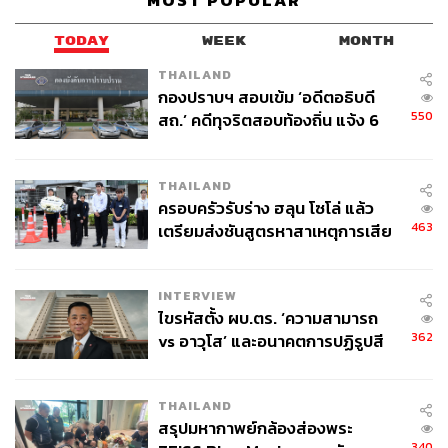
MOST POPULAR
TODAY
WEEK
MONTH
THAILAND
กองปราบฯ สอบเข้ม ‘อดีตอธิบดี
550
สถ.’ คดีทุจริตสอบท้องถิ่น แจ้ง 6
ข้อหาหนัก จ่อชง ป.ป.ช. 12 ส.ค. นี้
THAILAND
ครอบครัวรับร่าง ฮลุน โซโล่ แล้ว
463
เตรียมส่งชันสูตรหาสาเหตุการเสีย
ชีวิต
INTERVIEW
ไขรหัสตั้ง ผบ.ตร. ‘ความสามารถ
362
vs อาวุโส’ และอนาคตการปฏิรูปสี
กากี กับ พล.ต.อ. เอก อังสนานนท์
THAILAND
สรุปมหากาพย์กล้องส่องพระ
340