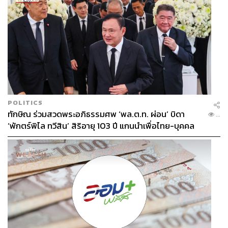
POLITICS
ทักษิณ ร่วมสวดพระอภิธรรมศพ ‘พล.ต.ท. ผ่อน’ บิดา
...
‘พักตร์พิไล ทวีสิน’ สิริอายุ 103 ปี แกนนำเพื่อไทย-บุคคล
หลากวงการร่วมอาลัย