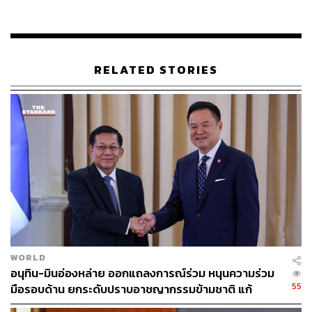
TAGS:
กระทรวงการต่างประเทศ
ธนาธร จึงรุ่งเรืองกิจ
พรรคอนาคตใหม่
RELATED STORIES
111
ABOUT THE AUTHOR
THE STANDARD TEAM
WORLD
กองบรรณาธิการ THE STANDARD
อนุทิน-มินอ่องหล่าย ออกแถลงการณ์ร่วม หนุนความร่วม
55
มือรอบด้าน ยกระดับปราบอาชญากรรมข้ามชาติ แก้
ปัญหาหมอกควัน-มลพิษทางน้ำ