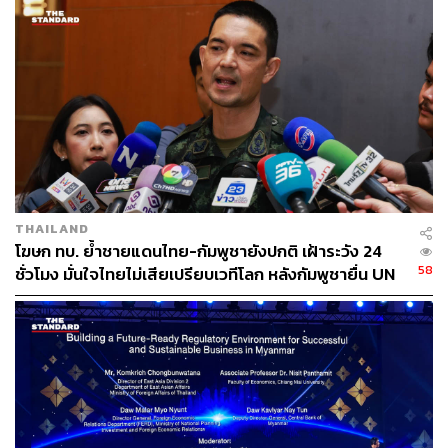
THAILAND
โฆษก ทบ. ย้ำชายแดนไทย-กัมพูชายังปกติ เฝ้าระวัง 24
58
ชั่วโมง มั่นใจไทยไม่เสียเปรียบเวทีโลก หลังกัมพูชายื่น UN
รับรอง MOU43