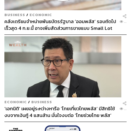
BUSINESS
/
ECONOMIC
คลังเตรียมจำหน่ายพันธบัตรรัฐบาล ‘ออมพลัส’ รอบถัดไป
...
เร็วสุด 4 ก.ย.นี้ อาจเพิ่มสัดส่วนการขายแบบ Small Lot
First มากขึ้น
ECONOMIC
/
BUSINESS
‘เอกนิติ’ เผยอยู่ระหว่างหารือ ‘ไทยเที่ยวไทยพลัส’ มีสิทธิใช้
...
งบจากเงินกู้ 4 แสนล้าน มั่นใจงบต่อ ‘ไทยช่วยไทย พลัส’
เฟส 2 มีเพียงพอ