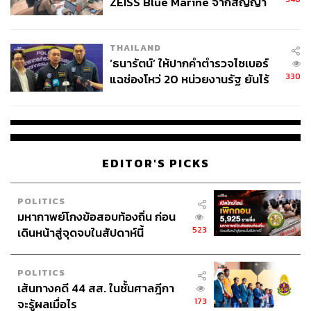
ZEISS Blue Marine จากสัญญา
ผลิต 8.3 ล้าน สู่ข้อพิพาท ‘มา
เวลล์ฯ’ ฟ้อง ‘โทน บางแค’ ผิดนัด
THAILAND
จ่ายหนี้-แอบระบุแบรนด์
‘ธนารัตน์’ ให้ปากคำตำรวจไซเบอร์
330
แฉช่องโหว่ 20 หน่วยงานรัฐ ยันไร้
นัยทางการเมือง
EDITOR'S PICKS
POLITICS
มหากาพย์โกงข้อสอบท้องถิ่น ก่อน
523
เดินหน้าสู่จุดจบในสัปดาห์นี้
POLITICS
เส้นทางคดี 44 สส. ในชั้นศาลฎีกา
173
จะรู้ผลเมื่อไร