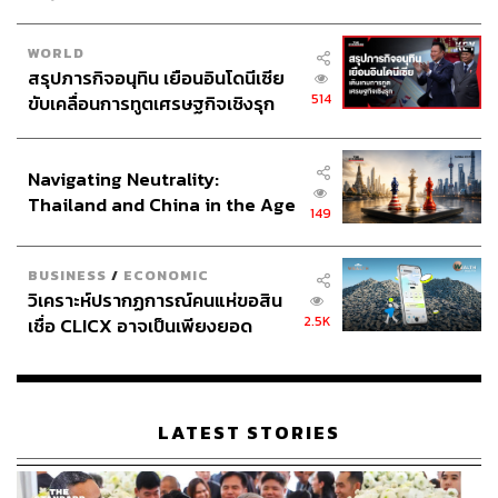
WORLD
สรุปภารกิจอนุทิน เยือนอินโดนีเซีย
514
ขับเคลื่อนการทูตเศรษฐกิจเชิงรุก
ประกาศหุ้นส่วนยุทธศาสตร์ไทย –
อินโดนีเซีย
Navigating Neutrality:
Thailand and China in the Age
149
of a New Global Order
BUSINESS
/
ECONOMIC
วิเคราะห์ปรากฏการณ์คนแห่ขอสิน
2.5K
เชื่อ CLICX อาจเป็นเพียงยอด
ภูเขาน้ำแข็ง ของปัญหาหนี้ครัว
เรือนไทยที่ถูกซุกไว้
LATEST STORIES