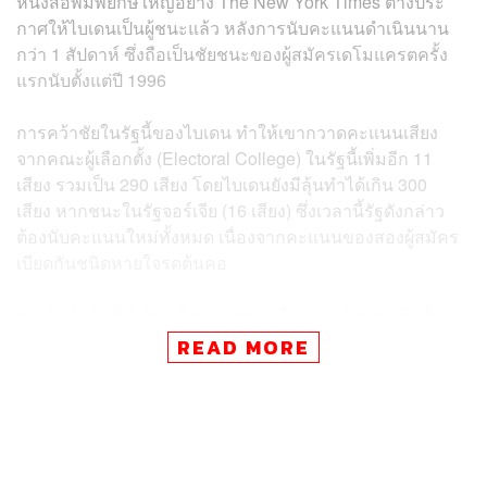
หนังสือพิมพ์ยักษ์ใหญ่อย่าง The New York Times ต่างประ
กาศให้ไบเดนเป็นผู้ชนะแล้ว หลังการนับคะแนนดำเนินนาน
กว่า 1 สัปดาห์ ซึ่งถือเป็นชัยชนะของผู้สมัครเดโมแครตครั้ง
แรกนับตั้งแต่ปี 1996
การคว้าชัยในรัฐนี้ของไบเดน ทำให้เขากวาดคะแนนเสียง
จากคณะผู้เลือกตั้ง (Electoral College) ในรัฐนี้เพิ่มอีก 11
เสียง รวมเป็น 290 เสียง โดยไบเดนยังมีลุ้นทำได้เกิน 300
เสียง หากชนะในรัฐจอร์เจีย (16 เสียง) ซึ่งเวลานี้รัฐดังกล่าว
ต้องนับคะแนนใหม่ทั้งหมด เนื่องจากคะแนนของสองผู้สมัคร
เบียดกันชนิดหายใจรดต้นคอ
หนึ่งในปัจจัยที่ทำให้เดโมแครตชนะในรัฐแอริโซนา ซึ่งเป็น
ฐานเสียงหรือป้อมปราการสีแดงของรีพับลิกันมานานหลาย
READ MORE
สิบปี มาจากการขยายตัวของประชากรเชื้อสายลาติน ที่โน้ม
เอียงไปทางชื่นชอบเดโมแครตมากกว่า รวมถึงการย้าย
ถิ่นฐานของชาวอเมริกัน จากรัฐที่มีความเสรีนิยมอย่าง
แคลิฟอร์เนียและอิลลินอยส์ไปยังแอริโซนามากขึ้น นอกจาก
นี้ผู้มีสิทธิออกเสียงในเขตชานเมืองจำนวนมากก็ไม่ปลื้ม