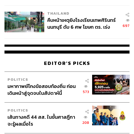
THAILAND
คืบหน้าเหตุยิงโรงเรียนเทพศิรินทร์
697
นนทบุรี ดับ 6 ศพ โฆษก ตร. เร่ง
สอบปมขโมยปืนปู่ก่อเหตุ
EDITOR'S PICKS
POLITICS
มหากาพย์โกงข้อสอบท้องถิ่น ก่อน
573
เดินหน้าสู่จุดจบในสัปดาห์นี้
POLITICS
เส้นทางคดี 44 สส. ในชั้นศาลฎีกา
208
จะรู้ผลเมื่อไร