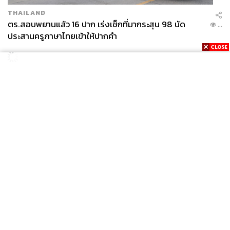
THAILAND
ตร.สอบพยานแล้ว 16 ปาก เร่งเช็กที่มากระสุน 98 นัด
...
ประสานครูภาษาไทยเข้าให้ปากคำ
POLITICS
สส. ปชน. จี้รัฐบาลทบทวนนโยบายเมียนมา ต้อนรับ ‘มินอ่
...
องหล่าย’ ได้แค่สัญญาว่างเปล่า