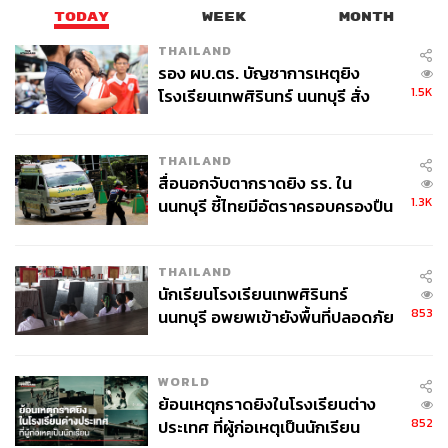
TODAY
WEEK
MONTH
THAILAND
รอง ผบ.ตร. บัญชาการเหตุยิง
1.5K
โรงเรียนเทพศิรินทร์ นนทบุรี สั่ง
ค้นหา 2 รอบยืนยันไร้คนติดค้าง พบ
ศพปู่-ย่าที่บ้านพักผู้ก่อเหตุ
THAILAND
สื่อนอกจับตากราดยิง รร. ใน
1.3K
นนทบุรี ชี้ไทยมีอัตราครอบครองปืน
สูงในระดับต้นของภูมิภาค
THAILAND
นักเรียนโรงเรียนเทพศิรินทร์
853
นนทบุรี อพยพเข้ายังพื้นที่ปลอดภัย
ชั่วคราว หลังเหตุใช้อาวุธปืนภายใน
โรงเรียนคลี่คลาย
WORLD
ย้อนเหตุกราดยิงในโรงเรียนต่าง
852
ประเทศ ที่ผู้ก่อเหตุเป็นนักเรียน