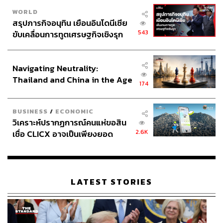
WORLD
สรุปภารกิจอนุทิน เยือนอินโดนีเซีย
543
ขับเคลื่อนการทูตเศรษฐกิจเชิงรุก
ประกาศหุ้นส่วนยุทธศาสตร์ไทย –
อินโดนีเซีย
Navigating Neutrality:
Thailand and China in the Age
174
of a New Global Order
BUSINESS
/
ECONOMIC
วิเคราะห์ปรากฏการณ์คนแห่ขอสิน
2.6K
เชื่อ CLICX อาจเป็นเพียงยอด
ภูเขาน้ำแข็ง ของปัญหาหนี้ครัว
เรือนไทยที่ถูกซุกไว้
LATEST STORIES