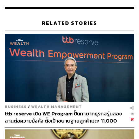
TAGS:
การท่องเที่ยวแห่งประเทศไทย
จุฬาลงกรณ์มหาวิทยาลัย
SCG
การตลาด
เอกก์ ภทรธนกุล
AirAsia
SCGP
RELATED STORIES
สมาคมการตลาดแห่งประเทศไทย
University of Cambridge
ส.ขอนแก่น
315
BUSINESS
/
WEALTH MANAGEMENT
ABOUT THE AUTHOR
ttb reserve เปิด WE Program ปั้นทายาทธุรกิจรุ่นสอง
จิรันธนิน กมลเลิศ
91
สานต่อความมั่งคั่ง ตั้งเป้าขยายฐานลูกค้าแตะ 11,000
Content Creator ประจำ THE STANDARD
ราย ดัน AUM เติบโต 10% ต่อปีในอีก 3-5 ปีข้างหน้า
WEALTH