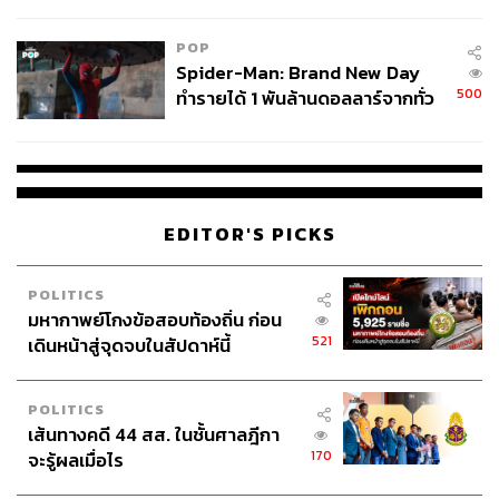
ข้อหาหนัก จ่อชง ป.ป.ช. 12 ส.ค. นี้
POP
Spider-Man: Brand New Day
500
ทำรายได้ 1 พันล้านดอลลาร์จากทั่ว
โลกภายใน 6 วัน
EDITOR'S PICKS
POLITICS
มหากาพย์โกงข้อสอบท้องถิ่น ก่อน
521
เดินหน้าสู่จุดจบในสัปดาห์นี้
POLITICS
เส้นทางคดี 44 สส. ในชั้นศาลฎีกา
170
จะรู้ผลเมื่อไร