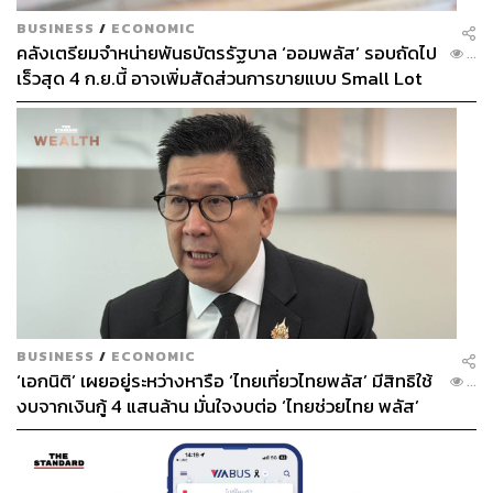
BUSINESS
/
ECONOMIC
คลังเตรียมจำหน่ายพันธบัตรรัฐบาล ‘ออมพลัส’ รอบถัดไป
...
เร็วสุด 4 ก.ย.นี้ อาจเพิ่มสัดส่วนการขายแบบ Small Lot
First มากขึ้น
BUSINESS
/
ECONOMIC
‘เอกนิติ’ เผยอยู่ระหว่างหารือ ‘ไทยเที่ยวไทยพลัส’ มีสิทธิใช้
...
งบจากเงินกู้ 4 แสนล้าน มั่นใจงบต่อ ‘ไทยช่วยไทย พลัส’
เฟส 2 มีเพียงพอ