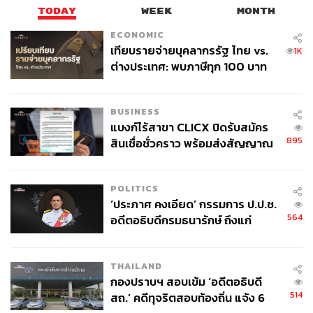
TODAY
WEEK
MONTH
ECONOMIC
เทียบรายจ่ายบุคลากรรัฐ ไทย vs.
1K
ต่างประเทศ: พบภาษีทุก 100 บาท
ของคนไทยใช้ไปกับข้าราชการเฉียด
40 บาท
BUSINESS
แบงก์ไร้สาขา CLICX ปิดรับสมัคร
895
สินเชื่อชั่วคราว พร้อมส่งสัญญาณ
เตือนกลุ่มกู้เงินผิดวัตถุประสงค์-ให้
ข้อมูลเท็จ เตรียมดำเนินคดีเด็ดขาด
POLITICS
‘ประภาศ คงเอียด’ กรรมการ ป.ป.ช.
564
อดีตอธิบดีกรมธนารักษ์ ถึงแก่
อนิจกรรม
THAILAND
กองปราบฯ สอบเข้ม ‘อดีตอธิบดี
514
สถ.’ คดีทุจริตสอบท้องถิ่น แจ้ง 6