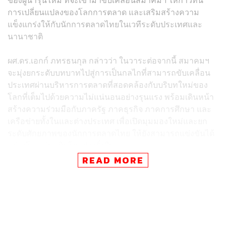
การเปลี่ยนแปลงของโลกการตลาด และเสริมสร้างความ
แข็งแกร่งให้กับนักการตลาดไทยในเวทีระดับประเทศและ
นานาชาติ
ผศ.ดร.เอกก์ ภทรธนกุล กล่าวว่า ในวาระต่อจากนี้ สมาคมฯ
จะมุ่งยกระดับบทบาทไปสู่การเป็นกลไกที่สามารถขับเคลื่อน
ประเทศผ่านบริหารการตลาดที่สอดคล้องกับบริบทใหม่ของ
โลกที่เต็มไปด้วยความไม่แน่นอนอย่างรุนแรง พร้อมเดินหน้า
สร้างความร่วมมือกับภาครัฐ ภาคธุรกิจ ภาคการศึกษา และ
เครือข่ายทั้งในและต่างประเทศ เพื่อเปิดมุมมองใหม่และยก
ระดับศักยภาพของนักการตลาดไทย ให้ยังสามารถแข่งขันได้
อย่างโดดเด่น เติบโตอย่างยั่งยืน
READ MORE
ด้านประวัติของ ผู้ช่วยศาสตราจารย์ ดร.เอกก์ ภทรธนกุล นั้น
เป็นนักการตลาดที่ได้รับการยอมรับทั้งในระดับประเทศและ
นานาชาติ จบการศึกษาจากมหาวิทยาลัยเคมบริดจ์
(University of Cambridge) และสำเร็จการศึกษาระดับ
ปริญญาโทด้วยผลการเรียนเป็นอันดับหนึ่งจากมหาวิทยาลัย