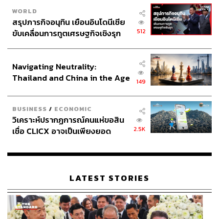
WORLD
สรุปภารกิจอนุทิน เยือนอินโดนีเซีย
512
ขับเคลื่อนการทูตเศรษฐกิจเชิงรุก
ประกาศหุ้นส่วนยุทธศาสตร์ไทย –
อินโดนีเซีย
Navigating Neutrality:
Thailand and China in the Age
149
of a New Global Order
BUSINESS
/
ECONOMIC
วิเคราะห์ปรากฏการณ์คนแห่ขอสิน
2.5K
เชื่อ CLICX อาจเป็นเพียงยอด
ภูเขาน้ำแข็ง ของปัญหาหนี้ครัว
เรือนไทยที่ถูกซุกไว้
LATEST STORIES