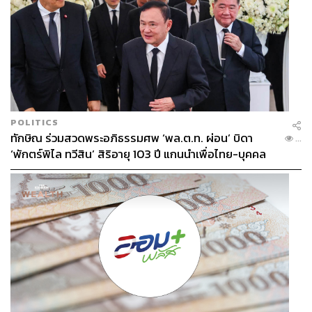
POLITICS
ทักษิณ ร่วมสวดพระอภิธรรมศพ ‘พล.ต.ท. ผ่อน’ บิดา
...
‘พักตร์พิไล ทวีสิน’ สิริอายุ 103 ปี แกนนำเพื่อไทย-บุคคล
หลากวงการร่วมอาลัย